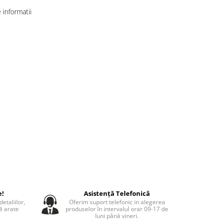
informatii
e!
Asistență Telefonică
etaliilor,
Oferim suport telefonic in alegerea
să arate
produselor în intervalul orar 09-17 de
luni până vineri.