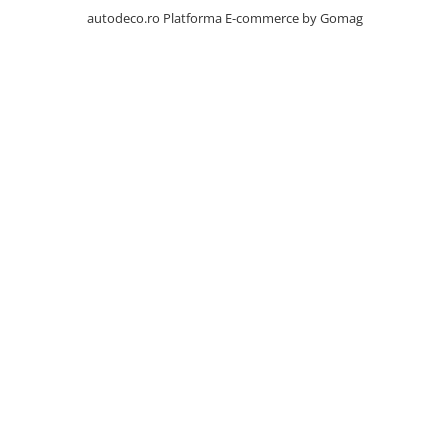
STICKERE PRINTATE
autodeco.ro
Platforma E-commerce by Gomag
STICKERE UTILAJE AGRICOLE
VANATOARE - PESCUIT
STICKERE PERSONALIZATE
PRODUSE PERSONALIZATE FIRME
CARTI DE VIZITA
ECHIPAMENT DE LUCRU
PERSONALIZAT
PLACUTE INFORMATIVE
BANNERE PERSONALIZATE
TRICOURI PERSONALIZATE
TRICOURI MĂRCI AUTO
TRICOURI AUDI
TRICOURI BMW
TRICOURI DACIA
TRICOURI FORD