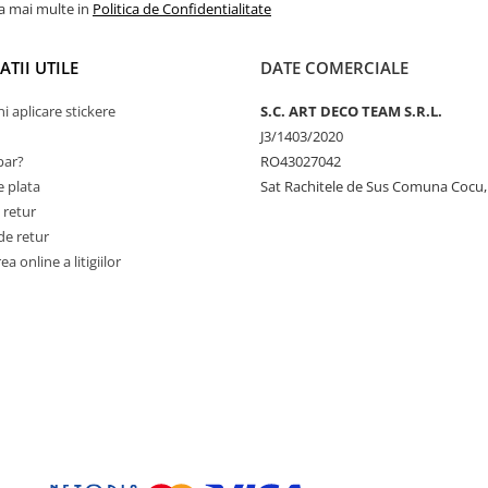
la mai multe in
Politica de Confidentialitate
TII UTILE
DATE COMERCIALE
ni aplicare stickere
S.C. ART DECO TEAM S.R.L.
J3/1403/2020
ar?
RO43027042
 plata
Sat Rachitele de Sus Comuna Cocu,
 retur
de retur
a online a litigiilor