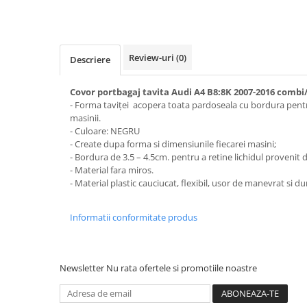
STICKERE MARI
STICKERE CAMIOANE
DAF
Review-uri
(0)
Descriere
IVECO
MAN
Covor portbagaj tavita Audi A4 B8:8K 2007-2016 combi
MERCEDES CAMIOANE
- Forma taviței acopera toata pardoseala cu bordura pentru
RENAULT CAMIOANE
masinii.
- Culoare: NEGRU
VOLVO CAMIOANE
- Create dupa forma si dimensiunile fiecarei masini;
STICKERE MOTO/ATV
- Bordura de 3.5 – 4.5cm. pentru a retine lichidul provenit d
- Material fara miros.
18+ STICKER
- Material plastic cauciucat, flexibil, usor de manevrat si dur
4X4/OFF ROAD STICKER
BABY ON BOARD
Informatii conformitate produs
CAR AUDIO
DIVERSE
Newsletter
Nu rata ofertele si promotiile noastre
DRIFT
LOW STICKERS