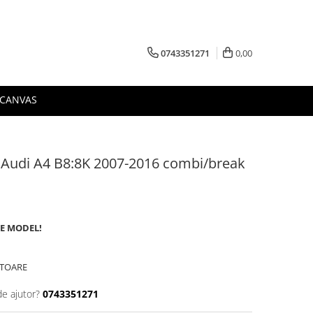
0743351271
0,00
 CANVAS
a Audi A4 B8:8K 2007-2016 combi/break
DE MODEL!
ATOARE
de ajutor?
0743351271