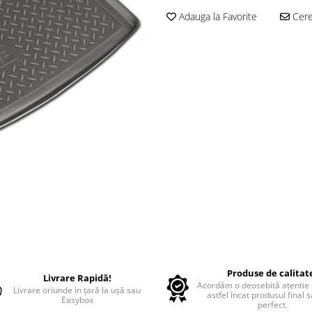
Adauga la Favorite
Cere 
Produse de calitat
Livrare Rapidă!
Acordăm o deosebită ațentie d
Livrare oriunde in țară la ușă sau
astfel încat produsul final 
Easybox
perfect.