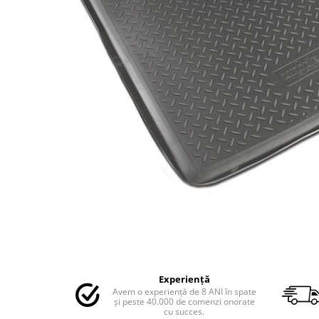
MAZDA
MERCEDES
OPEL
PEUGEOT
RENAULT
SEAT
SKODA
VOLKSWAGEN
VOLVO
STICKERE STALPI
STALPI MARCI AUTO
TOP VANZARI
STICKERE PARBRIZ
STICKERE STALPI SI GEAM MIC
Distribuie
pe
STICKERE CAMUFLAJ
Experiență
Facebook
Avem o experiență de 8 ANI în spate
STICKERE PENTRU FIRME
și peste 40.000 de comenzi onorate
cu succes.