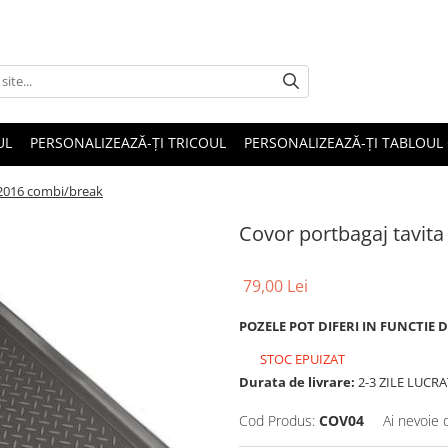
UL
PERSONALIZEAZĂ-ȚI TRICOUL
PERSONALIZEAZĂ-ȚI TABLOUL
-2016 combi/break
Covor portbagaj tavit
79,00 Lei
POZELE POT DIFERI IN FUNCTIE 
STOC EPUIZAT
Durata de livrare:
2-3 ZILE LUCR
Cod Produs:
COV04
Ai nevoie 