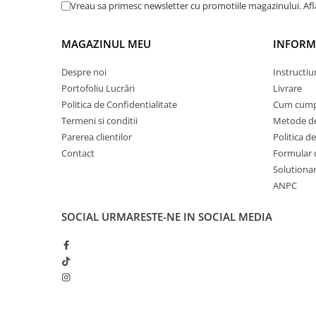
Vreau sa primesc newsletter cu promotiile magazinului. Af
PARASOLARE
PAUL WALKER STICKER
MAGAZINUL MEU
INFORMA
PENTRU FETE
Despre noi
Instructiu
PRODUSE IN TRENDING
Portofoliu Lucrări
Livrare
SETURI STICKERE
Politica de Confidentialitate
Cum cump
Termeni si conditii
Metode de
STICKERE CAPAC REZERVOR
Parerea clientilor
Politica de
STICKERE CRĂCIUN
Contact
Formular 
STICKERE CU ANIMALE
Solutionare
ANPC
STICKERE GEAM MIC
STICKERE JDM
SOCIAL
URMARESTE-NE IN SOCIAL MEDIA
STICKERE PENTRU CAPOTA
STICKERE PENTRU LATERALE
STICKERE PERSONALIZATE
STICKERE PRAGURI