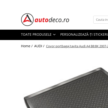
Toate Produsele
STICKERE AUTO
STICKERE MARCI AUTO
TOATE PRODUSELE
PERSONALIZEAZĂ-ȚI STICKER
ALFA ROMEO
Home /
AUDI /
AUDI
Covor portbagaj tavita Audi A4 B8:8K 2007
BMW
CHEVROLET
CITROEN
DACIA
FIAT
FORD
HONDA
HYUNDAI
KIA