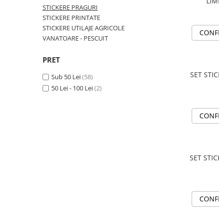
STICKERE MARI
LIM
STICKERE PRAGURI
STICKERE CAMIOANE
STICKERE PRINTATE
STICKERE UTILAJE AGRICOLE
DAF
CONF
VANATOARE - PESCUIT
IVECO
MAN
PRET
MERCEDES CAMIOANE
SET STI
Sub 50 Lei
(58)
RENAULT CAMIOANE
50 Lei - 100 Lei
(2)
VOLVO CAMIOANE
STICKERE MOTO/ATV
CONF
18+ STICKER
4X4/OFF ROAD STICKER
BABY ON BOARD
SET STI
CAR AUDIO
DIVERSE
DRIFT
CONF
LOW STICKERS