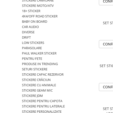
STICKERE CAMIOANE
MAZDA
CONF
STICKERE MOTO/ATV
MERCEDES
18+ STICKER
OPEL
4X4/OFF ROAD STICKER
PEUGEOT
BABY ON BOARD
SET S
CAR AUDIO
RENAULT
DIVERSE
SEAT
DRIFT
SKODA
LOW STICKERS
CONF
VOLKSWAGEN
PARASOLARE
VOLVO
PAUL WALKER STICKER
PENTRU FETE
STICKERE STALPI
PRODUSE IN TRENDING
SET ST
STALPI MARCI AUTO
SETURI STICKERE
TOP VANZARI
STICKERE CAPAC REZERVOR
STICKERE CRĂCIUN
STICKERE PARBRIZ
STICKERE CU ANIMALE
CONF
STICKERE STALPI SI GEAM MIC
STICKERE GEAM MIC
STICKERE JDM
STICKERE CAMUFLAJ
STICKERE PENTRU CAPOTA
STICKERE PENTRU FIRME
STICKERE PENTRU LATERALE
SET S
STICKERE PERSONALIZATE