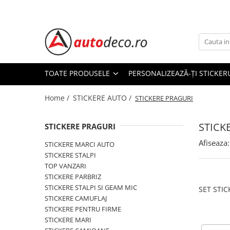
Toate Produsele
STICKERE AUTO
STICKERE MARCI AUTO
TOATE PRODUSELE
PERSONALIZEAZĂ-ȚI STICKER
ALFA ROMEO
Home /
STICKERE AUTO /
AUDI
STICKERE PRAGURI
BMW
STICK
CHEVROLET
STICKERE PRAGURI
CITROEN
Afiseaza:
STICKERE MARCI AUTO
DACIA
STICKERE STALPI
FIAT
TOP VANZARI
STICKERE PARBRIZ
FORD
STICKERE STALPI SI GEAM MIC
HONDA
STICKERE CAMUFLAJ
HYUNDAI
STICKERE PENTRU FIRME
KIA
STICKERE MARI