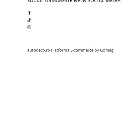
SOCIAL
URMARESTE-NE IN SOCIAL MEDIA
STICKERE PRINTATE
STICKERE UTILAJE AGRICOLE
VANATOARE - PESCUIT
STICKERE PERSONALIZATE
PRODUSE PERSONALIZATE FIRME
CARTI DE VIZITA
autodeco.ro
Platforma E-commerce by Gomag
ECHIPAMENT DE LUCRU
PERSONALIZAT
PLACUTE INFORMATIVE
BANNERE PERSONALIZATE
TRICOURI PERSONALIZATE
TRICOURI MĂRCI AUTO
TRICOURI AUDI
TRICOURI BMW
TRICOURI DACIA
TRICOURI FORD