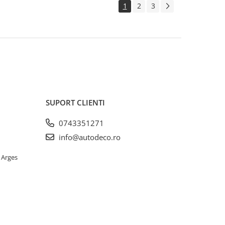
1
2
3
SUPORT CLIENTI
0743351271
info@autodeco.ro
 Arges