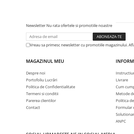
PARASOLARE
PAUL WALKER STICKER
PENTRU FETE
Newsletter
Nu rata ofertele si promotiile noastre
PRODUSE IN TRENDING
SETURI STICKERE
Vreau sa primesc newsletter cu promotiile magazinului. Af
STICKERE CAPAC REZERVOR
MAGAZINUL MEU
INFORMA
STICKERE CRĂCIUN
STICKERE CU ANIMALE
Despre noi
Instructiu
STICKERE GEAM MIC
Portofoliu Lucrări
Livrare
Politica de Confidentialitate
Cum cump
STICKERE JDM
Termeni si conditii
Metode de
STICKERE PENTRU CAPOTA
Parerea clientilor
Politica de
Contact
Formular 
STICKERE PENTRU LATERALE
Solutionare
STICKERE PERSONALIZATE
ANPC
STICKERE PRAGURI