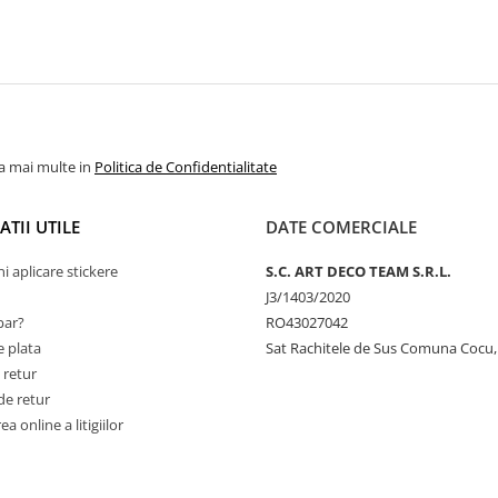
la mai multe in
Politica de Confidentialitate
TII UTILE
DATE COMERCIALE
ni aplicare stickere
S.C. ART DECO TEAM S.R.L.
J3/1403/2020
ar?
RO43027042
 plata
Sat Rachitele de Sus Comuna Cocu,
 retur
de retur
a online a litigiilor