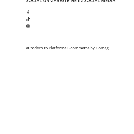
SOCIAL
URMARESTE-NE IN SOCIAL MEDIA
STICKERE PRINTATE
STICKERE UTILAJE AGRICOLE
VANATOARE - PESCUIT
STICKERE PERSONALIZATE
PRODUSE PERSONALIZATE FIRME
CARTI DE VIZITA
autodeco.ro
Platforma E-commerce by Gomag
ECHIPAMENT DE LUCRU
PERSONALIZAT
PLACUTE INFORMATIVE
BANNERE PERSONALIZATE
TRICOURI PERSONALIZATE
TRICOURI MĂRCI AUTO
TRICOURI AUDI
TRICOURI BMW
TRICOURI DACIA
TRICOURI FORD