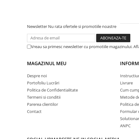
PARASOLARE
PAUL WALKER STICKER
PENTRU FETE
Newsletter
Nu rata ofertele si promotiile noastre
PRODUSE IN TRENDING
SETURI STICKERE
Vreau sa primesc newsletter cu promotiile magazinului. Af
STICKERE CAPAC REZERVOR
MAGAZINUL MEU
INFORMA
STICKERE CRĂCIUN
STICKERE CU ANIMALE
Despre noi
Instructiu
STICKERE GEAM MIC
Portofoliu Lucrări
Livrare
Politica de Confidentialitate
Cum cump
STICKERE JDM
Termeni si conditii
Metode de
STICKERE PENTRU CAPOTA
Parerea clientilor
Politica de
Contact
Formular 
STICKERE PENTRU LATERALE
Solutionare
STICKERE PERSONALIZATE
ANPC
STICKERE PRAGURI