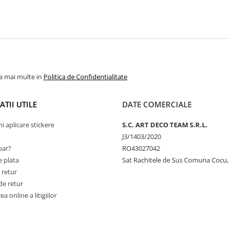
la mai multe in
Politica de Confidentialitate
TII UTILE
DATE COMERCIALE
ni aplicare stickere
S.C. ART DECO TEAM S.R.L.
J3/1403/2020
ar?
RO43027042
 plata
Sat Rachitele de Sus Comuna Cocu,
 retur
de retur
a online a litigiilor