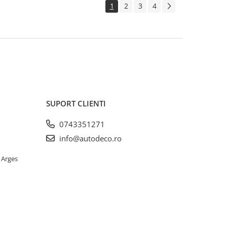
1
2
3
4
SUPORT CLIENTI
0743351271
info@autodeco.ro
 Arges