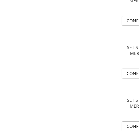
STICKERE MARI
MER
STICKERE CAMIOANE
DAF
CONF
IVECO
MAN
MERCEDES CAMIOANE
SET 
RENAULT CAMIOANE
MER
VOLVO CAMIOANE
STICKERE MOTO/ATV
CONF
18+ STICKER
4X4/OFF ROAD STICKER
BABY ON BOARD
SET 
MER
CAR AUDIO
DIVERSE
DRIFT
CONF
LOW STICKERS