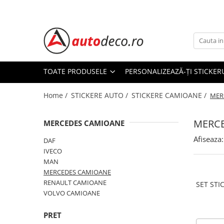
Toate Produsele
STICKERE AUTO
STICKERE MARCI AUTO
TOATE PRODUSELE
PERSONALIZEAZĂ-ȚI STICKER
ALFA ROMEO
Home /
STICKERE AUTO /
STICKERE CAMIOANE /
AUDI
MER
BMW
MERC
CHEVROLET
MERCEDES CAMIOANE
CITROEN
Afiseaza:
DAF
DACIA
IVECO
FIAT
MAN
MERCEDES CAMIOANE
FORD
RENAULT CAMIOANE
SET STI
HONDA
VOLVO CAMIOANE
HYUNDAI
KIA
PRET