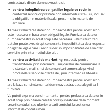
STICKERE PRINTATE
contractuale dintre dumneavoastra si .
STICKERE UTILAJE AGRICOLE
pentru indeplinirea obligatiilor legale ce revin
in
contextul serviciilor prestate prin intermediul site-ului, inclusiv
VANATOARE - PESCUIT
a obligatiilor in materie fiscala, precum si in materie de
arhivare.
STICKERE PERSONALIZATE
Temei
: Prelucrarea datelor dumneavoastra pentru acest scop
PRODUSE PERSONALIZATE FIRME
este necesara in baza unor obligatii legale. Furnizarea datelor
CARTI DE VIZITA
dumneavoastra in acest scop este necesara. Refuzul furnizarii
datelor poate avea drept consecinta imposibilitatea de a respecta
ECHIPAMENT DE LUCRU
obligatiile legale care ii revin si deci in imposibilitatea de a va oferi
PERSONALIZAT
serviciile prin intermediul site-ului.
PLACUTE INFORMATIVE
pentru activitati de marketing
, respectiv pentru
transmiterea, prin intermediul mijloacelor de comunicare la
BANNERE PERSONALIZATE
distanta (e-mail, sms) de comunicari comerciale privind
TRICOURI PERSONALIZATE
produsele si serviciile oferite de , prin intermediul site-ului.
TRICOURI MĂRCI AUTO
Temei
: Prelucrarea datelor dumneavoastra pentru acest scop
are la baza consimtamantul dumneavoastra, daca alegeti sa-l
TRICOURI AUDI
furnizati.
TRICOURI BMW
Va puteti exprima consimtamantul pentru prelucrarea datelor in
TRICOURI DACIA
acest scop prin bifarea casutei corespunzatoare de la momentul
crearii contului, sau ulterior crearii contului, la sectiunea
TRICOURI FORD
informatiile contului meu.