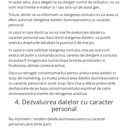
In acest sens, daca alegeti sa va stergeti contul de utilizator, nu va
vom mai trimite e-mailuri si / sau sms-uri de acest gen.
Totusi, dorim sa va informam ca stergerea contului nu va avea ca
efect automat stergerea datelor dumneavoastra cu caracter
personal.
In cazul in care doriti sa nu va mai fie prelucrate datele cu
caracter personal sau daca doriti stergerea datelor, va puteti
exercita drepturile detaliate la punctul 6 de mai jos.
In cazul in care solicitati stergerea contului, insa pe acel cont
exista cel putin o comanda activa, cererea de stergere a contului
va putea fi inregistrata numai dupa livrarea produselor si
finalizarea ultimei comenzi active.
Daca va retrageti consimtamantul pentru prelucrarea datelor in
scop de marketing, va inceta prelucrarea datelor dumneavoastra
cu caracter personal in acest scop, fara insa a afecta prelucrarile
desfasurate de pe baza consimtamantului exprimat de catre
dumneavoastra inainte de retragerea acestuia.
4. Dezvaluirea datelor cu caracter
personal
Nu inchiriem / vindem datele dumneavoastra cu caracter
personal catre terte parti.