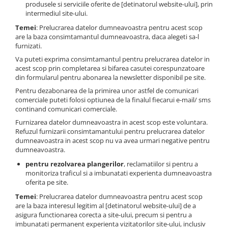
produsele si serviciile oferite de [detinatorul website-ului], prin
TRICOURI IUBITORI DE CAINI
intermediul site-ului.
Temei
: Prelucrarea datelor dumneavoastra pentru acest scop
TRICOURI IUBITORI DE PISICI
are la baza consimtamantul dumneavoastra, daca alegeti sa-l
TRICOURI JDM
furnizati.
Va puteti exprima consimtamantul pentru prelucrarea datelor in
TRICOURI MOTO/ATV
acest scop prin completarea si bifarea casutei corespunzatoare
TRICOURI OFF ROAD/4X4
din formularul pentru abonarea la newsletter disponibil pe site.
Pentru dezabonarea de la primirea unor astfel de comunicari
TRICOURI PENTRU SOFERI DE
comerciale puteti folosi optiunea de la finalul fiecarui e-mail/ sms
CAMION
continand comunicari comerciale.
TRICOURI PESCUIT/VANATOARE
Furnizarea datelor dumneavoastra in acest scop este voluntara.
Refuzul furnizarii consimtamantului pentru prelucrarea datelor
TRICOURI SOFERI SI SOFERITE
dumneavoastra in acest scop nu va avea urmari negative pentru
TABLOURI CANVAS
dumneavoastra.
STICKERE DE PERETE
pentru rezolvarea plangerilor
, reclamatiilor si pentru a
monitoriza traficul si a imbunatati experienta dumneavoastra
STICKERE COPII
oferita pe site.
AUTOCOLANTE SI ACCESORII
Temei
: Prelucrarea datelor dumneavoastra pentru acest scop
SUPORTI NUMERE AUTO
are la baza interesul legitim al [detinatorul website-ului] de a
asigura functionarea corecta a site-ului, precum si pentru a
ACCESORII AUTO
imbunatati permanent experienta vizitatorilor site-ului, inclusiv