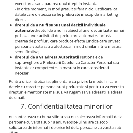
exercitarea sau apararea unui drept in instanta;
- in orice moment, in mod gratuit si fara nicio justificare, ca
datele care o vizeaza sa fie prelucrate in scop de marketing
direct.
dreptul de a nu fi supus unei decizii individuale
automate
dreptul de a nu fi subiectul unei decizii luate numai
pe baza unor activitati de prelucrare automate, inclusiv
crearea de profiluri, care produce efecte juridice care privesc
persoana vizata sau o afecteaza in mod similar intr-o masura
semnificativa;
dreptul de a va adresa Autoritatii
Nationale de
supraveghere a Prelucrarii Datelor cu Caracter Personal sau
instantelor competente, in masura in care considerati
necesar.
Pentru orice intrebari suplimentare cu privire la modul in care
datele cu caracter personal sunt prelucrate si pentru a va exercita
drepturile mentionate mai sus, va rugam sa va adresati la adresa
de email:
7. Confidentialitatea minorilor
nu contacteaza cu buna stiinta sau nu colecteaza informatii de la
persoane cu varsta sub 18 ani. Website-ul nu are ca scop
solicitarea de informatii de orice fel de la persoane cu varsta sub
18 ani.