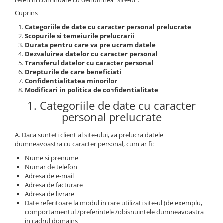
MAZDA
Cuprins
MERCEDES
Categoriile de date cu caracter personal prelucrate
OPEL
Scopurile si temeiurile prelucrarii
PEUGEOT
Durata pentru care va prelucram datele
RENAULT
Dezvaluirea datelor cu caracter personal
Transferul datelor cu caracter personal
SEAT
Drepturile de care beneficiati
SKODA
Confidentialitatea minorilor
Modificari in politica de confidentialitate
VOLKSWAGEN
1. Categoriile de date cu caracter
VOLVO
personal prelucrate
STICKERE STALPI
STALPI MARCI AUTO
A. Daca sunteti client al site-ului, va prelucra datele
dumneavoastra cu caracter personal, cum ar fi:
TOP VANZARI
Nume si prenume
STICKERE PARBRIZ
Numar de telefon
Adresa de e-mail
STICKERE STALPI SI GEAM MIC
Adresa de facturare
STICKERE CAMUFLAJ
Adresa de livrare
Date referitoare la modul in care utilizati site-ul (de exemplu,
STICKERE PENTRU FIRME
comportamentul /preferintele /obisnuintele dumneavoastra
in cadrul domains