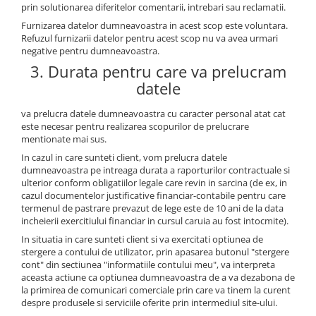
prin solutionarea diferitelor comentarii, intrebari sau reclamatii.
INCARCATOARE
Furnizarea datelor dumneavoastra in acest scop este voluntara.
KIT TRUSA/STINGATOR/TRIUNGHI
Refuzul furnizarii datelor pentru acest scop nu va avea urmari
TUNING
negative pentru dumneavoastra.
ACCESORII COLANTARE
3. Durata pentru care va prelucram
datele
AUTOCOLANT
CADOURI PERSONALIZATE
va prelucra datele dumneavoastra cu caracter personal atat cat
este necesar pentru realizarea scopurilor de prelucrare
BRELOCURI PERSONALIZATE
mentionate mai sus.
PERNE PERSONALIZATE
In cazul in care sunteti client, vom prelucra datele
dumneavoastra pe intreaga durata a raporturilor contractuale si
SEPCI PERSONALIZATE
ulterior conform obligatiilor legale care revin in sarcina (de ex, in
PRINTARE POZE
cazul documentelor justificative financiar-contabile pentru care
termenul de pastrare prevazut de lege este de 10 ani de la data
CANI PERSONALIZATE
incheierii exercitiului financiar in cursul caruia au fost intocmite).
PRODUSE PENTRU EVENIMENTE
In situatia in care sunteti client si va exercitati optiunea de
SISTEME DE AFISARE
stergere a contului de utilizator, prin apasarea butonul "stergere
cont" din sectiunea "informatiile contului meu", va interpreta
aceasta actiune ca optiunea dumneavoastra de a va dezabona de
la primirea de comunicari comerciale prin care va tinem la curent
despre produsele si serviciile oferite prin intermediul site-ului.