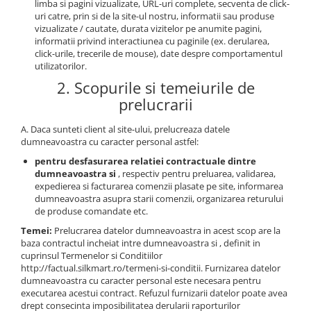
limba si pagini vizualizate, URL-uri complete, secventa de click-
PARASOLARE
uri catre, prin si de la site-ul nostru, informatii sau produse
vizualizate / cautate, durata vizitelor pe anumite pagini,
PAUL WALKER STICKER
informatii privind interactiunea cu paginile (ex. derularea,
click-urile, trecerile de mouse), date despre comportamentul
PENTRU FETE
utilizatorilor.
PRODUSE IN TRENDING
2. Scopurile si temeiurile de
SETURI STICKERE
prelucrarii
STICKERE CAPAC REZERVOR
A. Daca sunteti client al site-ului, prelucreaza datele
dumneavoastra cu caracter personal astfel:
STICKERE CRĂCIUN
pentru desfasurarea relatiei contractuale dintre
STICKERE CU ANIMALE
dumneavoastra si
, respectiv pentru preluarea, validarea,
STICKERE GEAM MIC
expedierea si facturarea comenzii plasate pe site, informarea
dumneavoastra asupra starii comenzii, organizarea returului
STICKERE JDM
de produse comandate etc.
STICKERE PENTRU CAPOTA
Temei:
Prelucrarea datelor dumneavoastra in acest scop are la
baza contractul incheiat intre dumneavoastra si , definit in
STICKERE PENTRU LATERALE
cuprinsul Termenelor si Conditiilor
http://factual.silkmart.ro/termeni-si-conditii. Furnizarea datelor
STICKERE PERSONALIZATE
dumneavoastra cu caracter personal este necesara pentru
STICKERE PRAGURI
executarea acestui contract. Refuzul furnizarii datelor poate avea
drept consecinta imposibilitatea derularii raporturilor