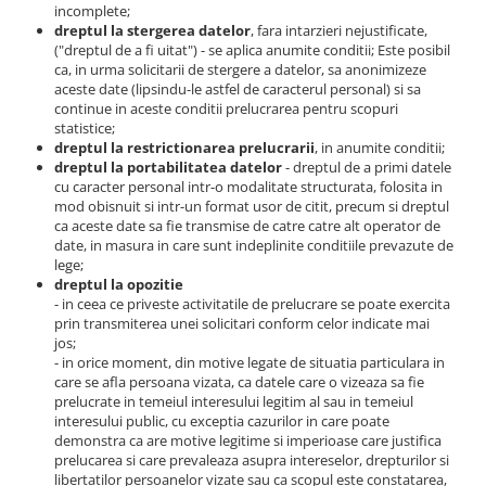
incomplete;
dreptul la stergerea datelor
, fara intarzieri nejustificate,
("dreptul de a fi uitat") - se aplica anumite conditii; Este posibil
ca, in urma solicitarii de stergere a datelor, sa anonimizeze
aceste date (lipsindu-le astfel de caracterul personal) si sa
continue in aceste conditii prelucrarea pentru scopuri
statistice;
dreptul la restrictionarea prelucrarii
, in anumite conditii;
dreptul la portabilitatea datelor
- dreptul de a primi datele
cu caracter personal intr-o modalitate structurata, folosita in
mod obisnuit si intr-un format usor de citit, precum si dreptul
ca aceste date sa fie transmise de catre catre alt operator de
date, in masura in care sunt indeplinite conditiile prevazute de
lege;
dreptul la opozitie
- in ceea ce priveste activitatile de prelucrare se poate exercita
prin transmiterea unei solicitari conform celor indicate mai
jos;
- in orice moment, din motive legate de situatia particulara in
care se afla persoana vizata, ca datele care o vizeaza sa fie
prelucrate in temeiul interesului legitim al sau in temeiul
interesului public, cu exceptia cazurilor in care poate
demonstra ca are motive legitime si imperioase care justifica
prelucarea si care prevaleaza asupra intereselor, drepturilor si
libertatilor persoanelor vizate sau ca scopul este constatarea,