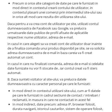
STICKERE MARI
Precum si orice alte categorii de date pe care le furnizati in
mod direct in contextul crearii contului de utilizator, in
STICKERE CAMIOANE
contextul plasarii unei comenzi prin intermediul site-ului sau
DAF
in orice alt mod care rezulta din utilizarea site-ului.
IVECO
Daca pentru a va crea cont de utilizator pe site, utilizati contul
dumneavoastra de Facebook sau Google, va prelucra
MAN
urmatoarele date publice de profil afisate de aplicatiile
MERCEDES CAMIOANE
respective: nume utilizator, adresa de e-mail.
RENAULT CAMIOANE
In cazul in care alegeti sa va creati cont de utilizator doar inainte
VOLVO CAMIOANE
de a finaliza comanda unui produs disponibil pe site, se va solicita
adresa dumneavoastra de e-mail in baza careia va fi creat
STICKERE MOTO/ATV
automat un cont.
18+ STICKER
In cazul in care nu finalizati comanda, adresa de e-mail si celelalte
date furnizate nu vor fi stocate de , iar contul creat va fi sters
4X4/OFF ROAD STICKER
automat.
BABY ON BOARD
B. Daca sunteti vizitator al site-ului, va prelucra datele
dumneavoastra cu caracter personal pe care le furnizati:
CAR AUDIO
In mod direct in contextul utilizarii site-ului, cum ar fi datele
DIVERSE
pe care le furnizati in cadrul sectiunii de contact / intrebari /
reclamatii, in masura in care ne contactati in acest fel
DRIFT
In mod indirect, date precum: adresa IP, browser folosit,
durata navigarii, istoricul cautarilor, sistem de operare folosit,
LOW STICKERS