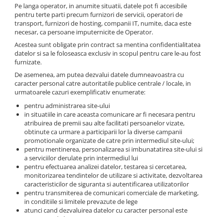
Pe langa operator, in anumite situatii, datele pot fi accesibile
pentru terte parti precum furnizori de servicii, operatori de
transport, furnizori de hosting, companii IT, numite, daca este
necesar, ca persoane imputernicite de Operator.
Acestea sunt obligate prin contract sa mentina confidentialitatea
datelor si sa le foloseasca exclusiv in scopul pentru care le-au fost
furnizate.
De asemenea, am putea dezvalui datele dumneavoastra cu
caracter personal catre autoritatile publice centrale / locale, in
urmatoarele cazuri exemplificativ enumerate:
pentru administrarea site-ului
in situatiile in care aceasta comunicare ar fi necesara pentru
atribuirea de premii sau alte facilitati persoanelor vizate,
obtinute ca urmare a participarii lor la diverse campanii
promotionale organizate de catre prin intermediul site-ului;
pentru mentinerea, personalizarea si imbunatatirea site-ului si
a serviciilor derulate prin intermediul lui
pentru efectuarea analizei datelor, testarea si cercetarea,
monitorizarea tendintelor de utilizare si activitate, dezvoltarea
caracteristicilor de siguranta si autentificarea utilizatorilor
pentru transmiterea de comunicari comerciale de marketing,
in conditiile si limitele prevazute de lege
atunci cand dezvaluirea datelor cu caracter personal este