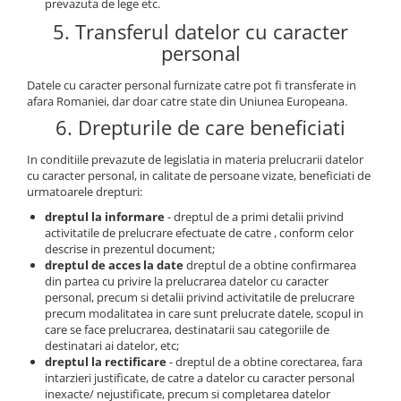
prevazuta de lege etc.
5. Transferul datelor cu caracter
personal
Datele cu caracter personal furnizate catre pot fi transferate in
afara Romaniei, dar doar catre state din Uniunea Europeana.
6. Drepturile de care beneficiati
In conditiile prevazute de legislatia in materia prelucrarii datelor
cu caracter personal, in calitate de persoane vizate, beneficiati de
urmatoarele drepturi:
dreptul la informare
- dreptul de a primi detalii privind
activitatile de prelucrare efectuate de catre , conform celor
descrise in prezentul document;
dreptul de acces la date
dreptul de a obtine confirmarea
din partea cu privire la prelucrarea datelor cu caracter
personal, precum si detalii privind activitatile de prelucrare
precum modalitatea in care sunt prelucrate datele, scopul in
care se face prelucrarea, destinatarii sau categoriile de
destinatari ai datelor, etc;
dreptul la rectificare
- dreptul de a obtine corectarea, fara
intarzieri justificate, de catre a datelor cu caracter personal
inexacte/ nejustificate, precum si completarea datelor