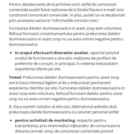
TRICOURI HONDA
Pentru dezabonarea de la primirea unor astfel de comunicari
TRICOURI MERCEDES
comerciale puteti folosi optiunea de la finalul fiecarui e-mail/ sms
continand comunicari comerciale. In plus, puteti sa va dezabonati
TRICOURI OPEL
prin accesarea sectiunii "Informatiile contului meu".
TRICOURI PEUGEOT
Furnizarea datelor dumneavoastra in acest scop este voluntara.
TRICOURI RENAULT
Refuzul furnizarii consimtamantului pentru prelucrarea datelor
dumneavoastra in acest scop nu va avea urmari negative pentru
TRICOURI SEAT
dumneavoastra.
TRICOURI SKODA
in scopul efectuarii diverselor analize
, raportari privind
TRICOURI VOLKSWAGEN
modul de functionare a site-ului, realizarea de profiluri de
TRICOURI VOLVO
preferinte de consum, in principal, in vederea imbunatatiri
experientei oferite pe site.
PENTRU PASIONATII AUTO
Temei
: Prelucrarea datelor dumneavoastra pentru acest scop
TRICOURI AMUZANTE
are la baza interesul legitim al de a imbunatati permanent
experienta clientilor pe site. Furnizarea datelor dumneavoastra in
TRICOURI ANIVERSARE
acest scop este voluntara. Refuzul furnizarii datelor pentru acest
TRICOURI CU MESAJE
scop nu va avea urmari negative pentru dumneavoastra.
B. Daca sunteti vizitator al site-ului, [detinatorul website-ului]
TRICOURI CU PROFESII
prelucreaza datele dumneavoastra cu caracter personal astfel:
TRICOURI CUPLURI/TINERI
pentru activitati de marketing
, respectiv pentru
CASATORITI
transmiterea, prin intermediul mijloacelor de comunicare la
distanta (e-mail, sms), de comunicari comerciale privind
TRICOURI DAMA