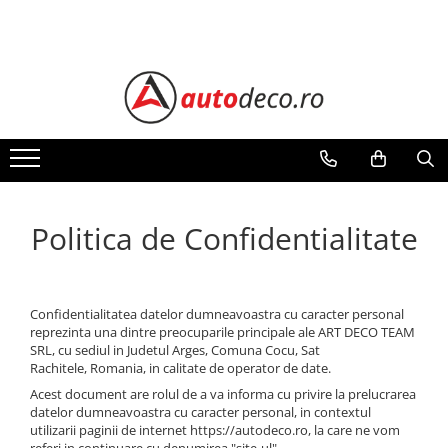
Toate Produsele
STICKERE AUTO
STICKERE MARCI AUTO
ALFA ROMEO
AUDI
BMW
Politica de Confidentialitate
CHEVROLET
CITROEN
DACIA
Confidentialitatea datelor dumneavoastra cu caracter personal
FIAT
reprezinta una dintre preocuparile principale ale ART DECO TEAM
FORD
SRL, cu sediul in Judetul Arges, Comuna Cocu, Sat
Rachitele, Romania, in calitate de operator de date.
HONDA
Acest document are rolul de a va informa cu privire la prelucrarea
HYUNDAI
datelor dumneavoastra cu caracter personal, in contextul
KIA
utilizarii paginii de internet https://autodeco.ro, la care ne vom
referi in continuare cu denumirea "site-ul".