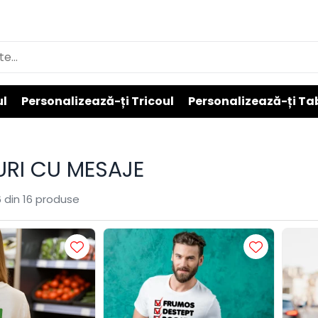
ul
Personalizează-ți Tricoul
Personalizează-ți Ta
URI CU MESAJE
6
din
16
produse