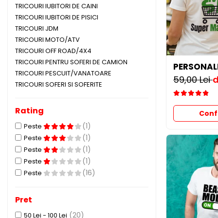
MAZDA
TRICOURI IUBITORI DE CAINI
MERCEDES
TRICOURI IUBITORI DE PISICI
OPEL
TRICOURI JDM
PEUGEOT
TRICOURI MOTO/ATV
TRICOURI OFF ROAD/4X4
RENAULT
TRICOURI PENTRU SOFERI DE CAMION
SEAT
PERSONAL
TRICOURI PESCUIT/VANATOARE
SKODA
59,00 Lei
d
TRICOURI SOFERI SI SOFERITE
VOLKSWAGEN
VOLVO
Rating
Conf
STICKERE STALPI
(1)
Peste
STALPI MARCI AUTO
(1)
Peste
TOP VANZARI
(1)
Peste
STICKERE PARBRIZ
(1)
Peste
(16)
STICKERE STALPI SI GEAM MIC
Peste
STICKERE CAMUFLAJ
Pret
STICKERE PENTRU FIRME
(20)
50 Lei - 100 Lei