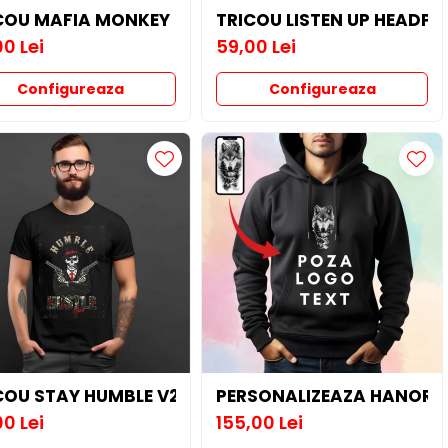
COU MAFIA MONKEY
TRICOU LISTEN UP HEADP
0 Lei
59,00 Lei
Configureaza
Configureaza
COU STAY HUMBLE V2
PERSONALIZEAZA HANORA
0 Lei
155,00 Lei