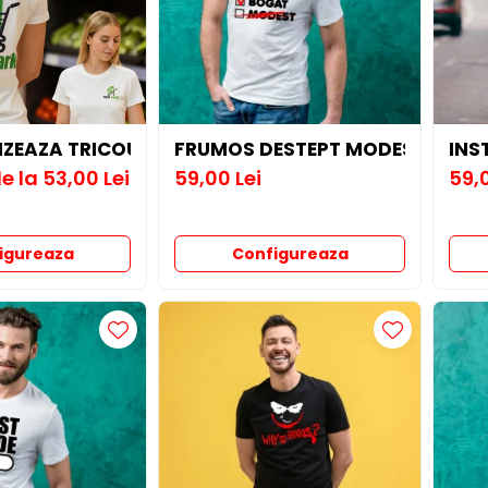
IZEAZA TRICOU
FRUMOS DESTEPT MODEST
INS
e la 53,00 Lei
59,00 Lei
59,0
igureaza
Configureaza