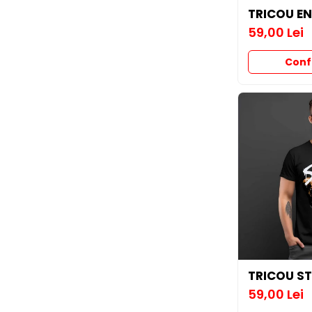
TRICOU EN
PARASOLARE
59,00 Lei
PAUL WALKER STICKER
PENTRU FETE
Conf
PRODUSE IN TRENDING
SETURI STICKERE
STICKERE CAPAC REZERVOR
STICKERE CRĂCIUN
STICKERE CU ANIMALE
STICKERE GEAM MIC
STICKERE JDM
STICKERE PENTRU CAPOTA
STICKERE PENTRU LATERALE
STICKERE PERSONALIZATE
TRICOU S
59,00 Lei
STICKERE PRAGURI