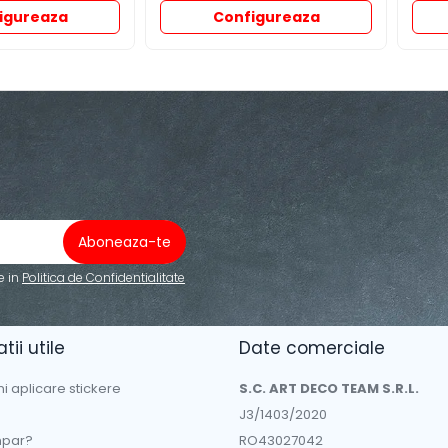
igureaza
Configureaza
e in
Politica de Confidentialitate
tii utile
Date comerciale
ni aplicare stickere
S.C. ART DECO TEAM S.R.L.
J3/1403/2020
par?
RO43027042