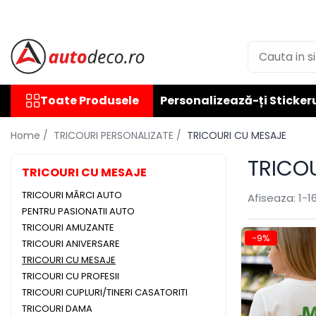
Toate Produsele
STICKERE AUTO
STICKERE MARCI AUTO
Toate Produsele
Personalizează-ți Sticker
ALFA ROMEO
AUDI
Home /
TRICOURI PERSONALIZATE /
TRICOURI CU MESAJE
BMW
TRICO
CHEVROLET
TRICOURI CU MESAJE
CITROEN
TRICOURI MĂRCI AUTO
Afiseaza:
1-
1
DACIA
PENTRU PASIONATII AUTO
FIAT
TRICOURI AMUZANTE
-9%
TRICOURI ANIVERSARE
FORD
TRICOURI CU MESAJE
HONDA
TRICOURI CU PROFESII
HYUNDAI
TRICOURI CUPLURI/TINERI CASATORITI
KIA
TRICOURI DAMA