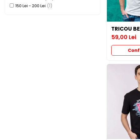
STICKERE MARI
(1)
150 Lei - 200 Lei
STICKERE CAMIOANE
DAF
IVECO
TRICOU B
MAN
59,00 Lei
MERCEDES CAMIOANE
Conf
RENAULT CAMIOANE
VOLVO CAMIOANE
STICKERE MOTO/ATV
18+ STICKER
4X4/OFF ROAD STICKER
BABY ON BOARD
CAR AUDIO
DIVERSE
DRIFT
LOW STICKERS