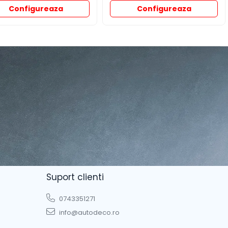
Configureaza
Configureaza
Suport clienti
0743351271
info@autodeco.ro