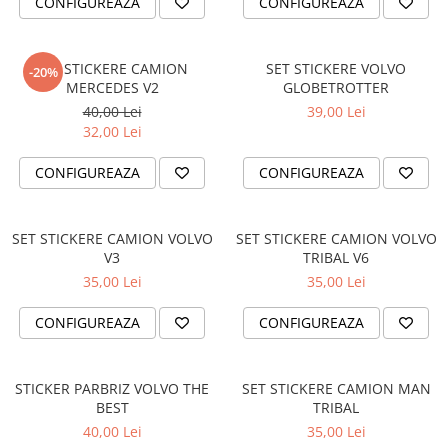
CONFIGUREAZA
CONFIGUREAZA
TRICOURI PESCUIT/VANATOARE
DAF
TRICOURI SOFERI SI SOFERITE
IVECO
SET STICKERE CAMION
SET STICKERE VOLVO
-20%
MAN
MERCEDES V2
GLOBETROTTER
MERCEDES CAMIOANE
40,00 Lei
39,00 Lei
RENAULT CAMIOANE
32,00 Lei
VOLVO CAMIOANE
CONFIGUREAZA
CONFIGUREAZA
STICKERE MOTO/ATV
18+ STICKER
SET STICKERE CAMION VOLVO
SET STICKERE CAMION VOLVO
4X4/OFF ROAD STICKER
V3
TRIBAL V6
BABY ON BOARD
35,00 Lei
35,00 Lei
CAR AUDIO
CONFIGUREAZA
CONFIGUREAZA
DIVERSE
DRIFT
STICKER PARBRIZ VOLVO THE
SET STICKERE CAMION MAN
LOW STICKERS
BEST
TRIBAL
PARASOLARE
40,00 Lei
35,00 Lei