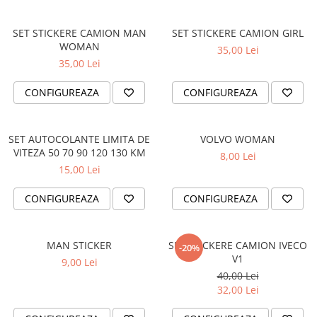
OPEL
PENTRU PASIONATII AUTO
PEUGEOT
SET STICKERE CAMION MAN
SET STICKERE CAMION GIRL
TRICOURI AMUZANTE
WOMAN
35,00 Lei
RENAULT
TRICOURI ANIVERSARE
35,00 Lei
SEAT
TRICOURI CU MESAJE
SKODA
CONFIGUREAZA
CONFIGUREAZA
TRICOURI CU PROFESII
VOLKSWAGEN
TRICOURI CUPLURI/TINERI
VOLVO
CASATORITI
SET AUTOCOLANTE LIMITA DE
VOLVO WOMAN
STICKERE STALPI
VITEZA 50 70 90 120 130 KM
8,00 Lei
TRICOURI DAMA
STALPI MARCI AUTO
15,00 Lei
TRICOURI IUBITORI DE CAINI
TOP VANZARI
CONFIGUREAZA
CONFIGUREAZA
TRICOURI IUBITORI DE PISICI
STICKERE PARBRIZ
TRICOURI JDM
STICKERE STALPI SI GEAM MIC
MAN STICKER
SET STICKERE CAMION IVECO
TRICOURI MOTO/ATV
-20%
STICKERE CAMUFLAJ
V1
9,00 Lei
TRICOURI OFF ROAD/4X4
STICKERE PENTRU FIRME
40,00 Lei
32,00 Lei
TRICOURI PENTRU SOFERI DE
STICKERE MARI
CAMION
STICKERE CAMIOANE