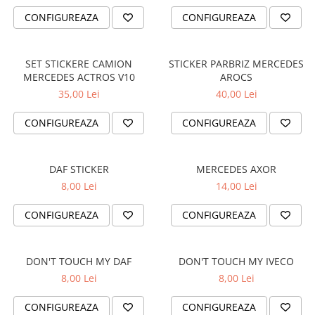
PAUL WALKER STICKER
CONFIGUREAZA
CONFIGUREAZA
PENTRU FETE
PRODUSE IN TRENDING
SET STICKERE CAMION
STICKER PARBRIZ MERCEDES
SETURI STICKERE
MERCEDES ACTROS V10
AROCS
35,00 Lei
40,00 Lei
STICKERE CAPAC REZERVOR
STICKERE CRĂCIUN
CONFIGUREAZA
CONFIGUREAZA
STICKERE CU ANIMALE
STICKERE GEAM MIC
DAF STICKER
MERCEDES AXOR
STICKERE JDM
8,00 Lei
14,00 Lei
STICKERE PENTRU CAPOTA
CONFIGUREAZA
CONFIGUREAZA
STICKERE PENTRU LATERALE
STICKERE PERSONALIZATE
DON'T TOUCH MY DAF
DON'T TOUCH MY IVECO
STICKERE PRAGURI
8,00 Lei
8,00 Lei
STICKERE PRINTATE
CONFIGUREAZA
CONFIGUREAZA
STICKERE UTILAJE AGRICOLE