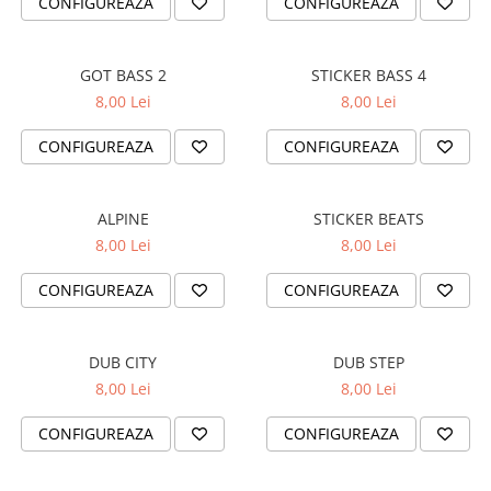
CONFIGUREAZA
CONFIGUREAZA
PARASOLARE
PAUL WALKER STICKER
GOT BASS 2
STICKER BASS 4
PENTRU FETE
8,00 Lei
8,00 Lei
PRODUSE IN TRENDING
CONFIGUREAZA
CONFIGUREAZA
SETURI STICKERE
STICKERE CAPAC REZERVOR
ALPINE
STICKER BEATS
STICKERE CRĂCIUN
8,00 Lei
8,00 Lei
STICKERE CU ANIMALE
CONFIGUREAZA
CONFIGUREAZA
STICKERE GEAM MIC
STICKERE JDM
STICKERE PENTRU CAPOTA
DUB CITY
DUB STEP
8,00 Lei
8,00 Lei
STICKERE PENTRU LATERALE
STICKERE PERSONALIZATE
CONFIGUREAZA
CONFIGUREAZA
STICKERE PRAGURI