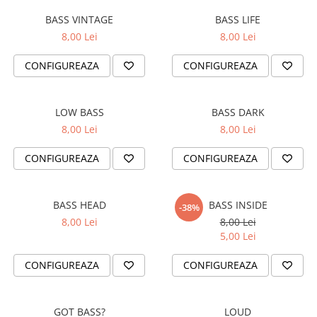
MAZDA
BASS VINTAGE
BASS LIFE
MERCEDES
8,00 Lei
8,00 Lei
OPEL
PEUGEOT
CONFIGUREAZA
CONFIGUREAZA
RENAULT
SEAT
LOW BASS
BASS DARK
SKODA
8,00 Lei
8,00 Lei
VOLKSWAGEN
VOLVO
CONFIGUREAZA
CONFIGUREAZA
STICKERE STALPI
STALPI MARCI AUTO
BASS HEAD
BASS INSIDE
-38%
TOP VANZARI
8,00 Lei
8,00 Lei
STICKERE PARBRIZ
5,00 Lei
STICKERE STALPI SI GEAM MIC
CONFIGUREAZA
CONFIGUREAZA
STICKERE CAMUFLAJ
STICKERE PENTRU FIRME
GOT BASS?
LOUD