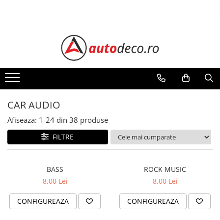
Toate Produsele
STICKERE AUTO
STICKERE MARCI AUTO
ALFA ROMEO
AUDI
CAR AUDIO
BMW
CHEVROLET
Afiseaza:
1-
24
din
38
produse
CITROEN
FILTRE
DACIA
FIAT
BASS
ROCK MUSIC
FORD
8,00 Lei
8,00 Lei
HONDA
HYUNDAI
CONFIGUREAZA
CONFIGUREAZA
KIA