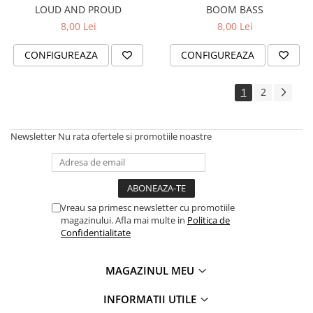
STICKERE PRINTATE
LOUD AND PROUD
BOOM BASS
STICKERE UTILAJE AGRICOLE
8,00 Lei
8,00 Lei
VANATOARE - PESCUIT
CONFIGUREAZA
CONFIGUREAZA
STICKERE PERSONALIZATE
PRODUSE PERSONALIZATE FIRME
1
2
CARTI DE VIZITA
ECHIPAMENT DE LUCRU
Newsletter
Nu rata ofertele si promotiile noastre
PERSONALIZAT
PLACUTE INFORMATIVE
BANNERE PERSONALIZATE
TRICOURI PERSONALIZATE
Vreau sa primesc newsletter cu promotiile
TRICOURI MĂRCI AUTO
magazinului. Afla mai multe in
Politica de
Confidentialitate
TRICOURI AUDI
TRICOURI BMW
MAGAZINUL MEU
TRICOURI DACIA
TRICOURI FORD
INFORMATII UTILE