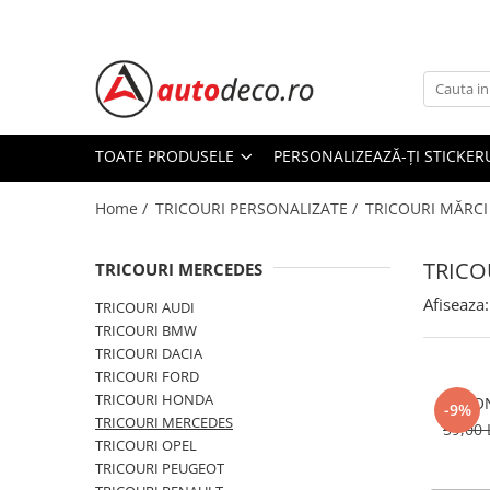
Toate Produsele
STICKERE AUTO
STICKERE MARCI AUTO
TOATE PRODUSELE
PERSONALIZEAZĂ-ȚI STICKER
ALFA ROMEO
Home /
TRICOURI PERSONALIZATE /
TRICOURI MĂRCI
AUDI
BMW
TRICO
CHEVROLET
TRICOURI MERCEDES
CITROEN
Afiseaza:
TRICOURI AUDI
DACIA
TRICOURI BMW
FIAT
TRICOURI DACIA
TRICOURI FORD
FORD
TRICOURI HONDA
PERSON
HONDA
-9%
TRICOURI MERCEDES
59,00 
HYUNDAI
TRICOURI OPEL
KIA
TRICOURI PEUGEOT