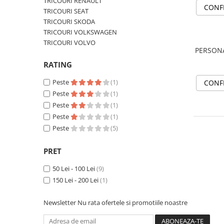
TRICOURI RENAULT
MAZDA
CONF
TRICOURI SEAT
MERCEDES
TRICOURI SKODA
OPEL
TRICOURI VOLKSWAGEN
PEUGEOT
TRICOURI VOLVO
PERSON
RENAULT
RATING
SEAT
SKODA
Peste
(1)
CONF
VOLKSWAGEN
Peste
(1)
Peste
(1)
VOLVO
Peste
(1)
STICKERE STALPI
Peste
(5)
STALPI MARCI AUTO
TOP VANZARI
PRET
STICKERE PARBRIZ
50 Lei - 100 Lei
(9)
STICKERE STALPI SI GEAM MIC
150 Lei - 200 Lei
(1)
STICKERE CAMUFLAJ
Newsletter
Nu rata ofertele si promotiile noastre
STICKERE PENTRU FIRME