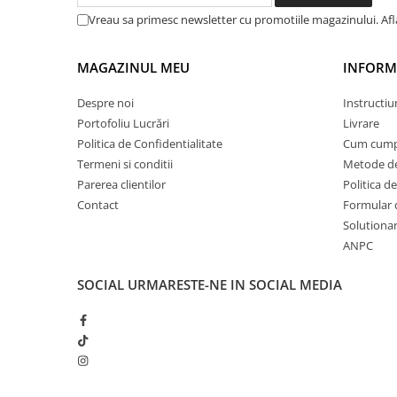
STICKERE MARI
Vreau sa primesc newsletter cu promotiile magazinului. Af
STICKERE CAMIOANE
DAF
MAGAZINUL MEU
INFORMA
IVECO
MAN
Despre noi
Instructiu
Portofoliu Lucrări
Livrare
MERCEDES CAMIOANE
Politica de Confidentialitate
Cum cump
RENAULT CAMIOANE
Termeni si conditii
Metode de
VOLVO CAMIOANE
Parerea clientilor
Politica de
STICKERE MOTO/ATV
Contact
Formular 
18+ STICKER
Solutionare
ANPC
4X4/OFF ROAD STICKER
BABY ON BOARD
SOCIAL
URMARESTE-NE IN SOCIAL MEDIA
CAR AUDIO
DIVERSE
DRIFT
LOW STICKERS