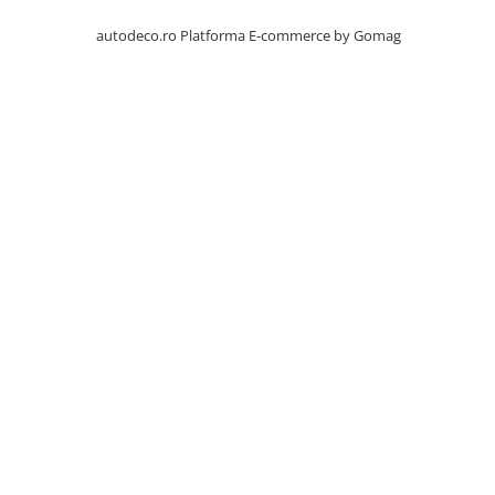
PARASOLARE
autodeco.ro
Platforma E-commerce by Gomag
PAUL WALKER STICKER
PENTRU FETE
PRODUSE IN TRENDING
SETURI STICKERE
STICKERE CAPAC REZERVOR
STICKERE CRĂCIUN
STICKERE CU ANIMALE
STICKERE GEAM MIC
STICKERE JDM
STICKERE PENTRU CAPOTA
STICKERE PENTRU LATERALE
STICKERE PERSONALIZATE
STICKERE PRAGURI