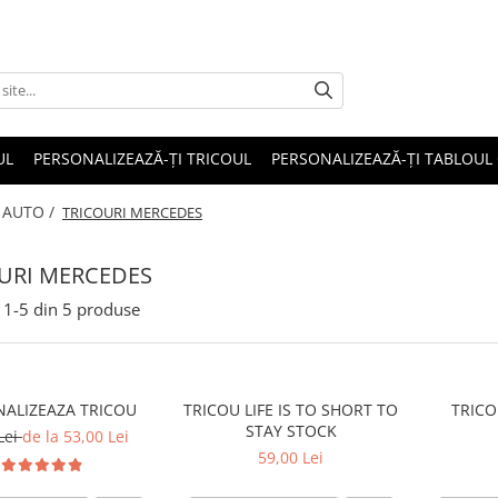
UL
PERSONALIZEAZĂ-ȚI TRICOUL
PERSONALIZEAZĂ-ȚI TABLOUL
 AUTO /
TRICOURI MERCEDES
URI MERCEDES
1-
5
din
5
produse
ALIZEAZA TRICOU
TRICOU LIFE IS TO SHORT TO
TRICO
STAY STOCK
Lei
de la 53,00 Lei
59,00 Lei