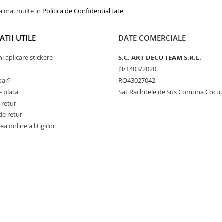
la mai multe in
Politica de Confidentialitate
TII UTILE
DATE COMERCIALE
ni aplicare stickere
S.C. ART DECO TEAM S.R.L.
J3/1403/2020
ar?
RO43027042
 plata
Sat Rachitele de Sus Comuna Cocu,
 retur
de retur
a online a litigiilor