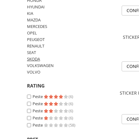
HONDA
MAZDA
HYUNDAI
MERCEDES
CONF
KIA
OPEL
MAZDA
PEUGEOT
MERCEDES
OPEL
RENAULT
PEUGEOT
SEAT
RENAULT
SKODA
SEAT
VOLKSWAGEN
SKODA
VOLVO
VOLKSWAGEN
CONF
VOLVO
STICKERE STALPI
STALPI MARCI AUTO
RATING
TOP VANZARI
STICKER 
Peste
(6)
STICKERE PARBRIZ
Peste
(6)
STICKERE STALPI SI GEAM MIC
Peste
(6)
Peste
(6)
CONF
STICKERE CAMUFLAJ
Peste
(58)
STICKERE PENTRU FIRME