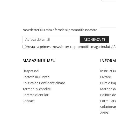
PARASOLARE
PAUL WALKER STICKER
PENTRU FETE
PRODUSE IN TRENDING
Newsletter
Nu rata ofertele si promotiile noastre
SETURI STICKERE
STICKERE CAPAC REZERVOR
Vreau sa primesc newsletter cu promotiile magazinului. Af
STICKERE CRĂCIUN
MAGAZINUL MEU
INFORMA
STICKERE CU ANIMALE
STICKERE GEAM MIC
Despre noi
Instructiu
Portofoliu Lucrări
Livrare
STICKERE JDM
Politica de Confidentialitate
Cum cump
STICKERE PENTRU CAPOTA
Termeni si conditii
Metode de
STICKERE PENTRU LATERALE
Parerea clientilor
Politica de
Contact
Formular 
STICKERE PERSONALIZATE
Solutionare
STICKERE PRAGURI
ANPC