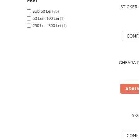
PRET
STICKERE MARI
STICKER
STICKERE CAMIOANE
Sub 50 Lei
(85)
50 Lei - 100 Lei
(1)
DAF
250 Lei - 300 Lei
(1)
IVECO
MAN
CONF
MERCEDES CAMIOANE
RENAULT CAMIOANE
VOLVO CAMIOANE
GHEARA F
STICKERE MOTO/ATV
18+ STICKER
4X4/OFF ROAD STICKER
ADAUG
BABY ON BOARD
CAR AUDIO
SK
DIVERSE
DRIFT
LOW STICKERS
CONF