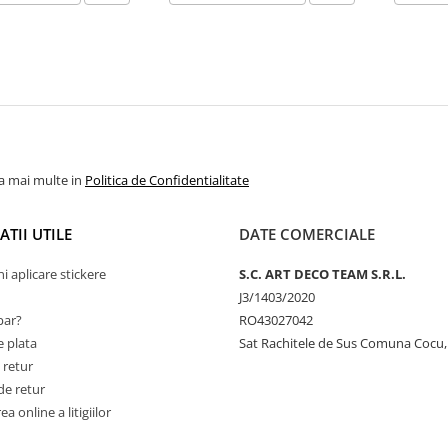
la mai multe in
Politica de Confidentialitate
TII UTILE
DATE COMERCIALE
ni aplicare stickere
S.C. ART DECO TEAM S.R.L.
J3/1403/2020
ar?
RO43027042
 plata
Sat Rachitele de Sus Comuna Cocu,
 retur
de retur
a online a litigiilor