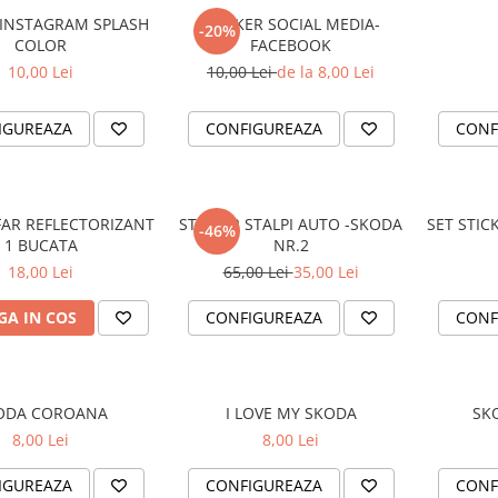
 INSTAGRAM SPLASH
STICKER SOCIAL MEDIA-
-20%
COLOR
FACEBOOK
10,00 Lei
10,00 Lei
de la 8,00 Lei
IGUREAZA
CONFIGUREAZA
CONF
AR REFLECTORIZANT
STICKER STALPI AUTO -SKODA
SET STIC
-46%
1 BUCATA
NR.2
18,00 Lei
65,00 Lei
35,00 Lei
A IN COS
CONFIGUREAZA
CONF
ODA COROANA
I LOVE MY SKODA
SK
8,00 Lei
8,00 Lei
IGUREAZA
CONFIGUREAZA
CONF