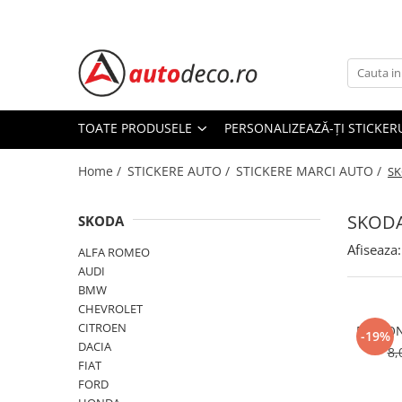
Toate Produsele
STICKERE AUTO
STICKERE MARCI AUTO
TOATE PRODUSELE
PERSONALIZEAZĂ-ȚI STICKER
ALFA ROMEO
Home /
STICKERE AUTO /
STICKERE MARCI AUTO /
AUDI
S
BMW
SKOD
CHEVROLET
SKODA
CITROEN
Afiseaza:
ALFA ROMEO
DACIA
AUDI
FIAT
BMW
CHEVROLET
FORD
CITROEN
PERSON
HONDA
-19%
DACIA
8,
HYUNDAI
FIAT
KIA
FORD