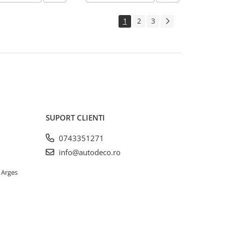
1
2
3
SUPORT CLIENTI
0743351271
info@autodeco.ro
 Arges