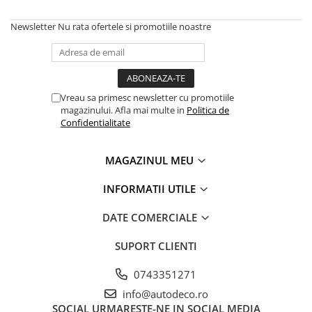
MAZDA
MERCEDES
Newsletter
Nu rata ofertele si promotiile noastre
OPEL
PEUGEOT
RENAULT
SEAT
Vreau sa primesc newsletter cu promotiile
magazinului. Afla mai multe in
Politica de
SKODA
Confidentialitate
VOLKSWAGEN
VOLVO
MAGAZINUL MEU
STICKERE STALPI
STALPI MARCI AUTO
INFORMATII UTILE
TOP VANZARI
DATE COMERCIALE
STICKERE PARBRIZ
SUPORT CLIENTI
STICKERE STALPI SI GEAM MIC
STICKERE CAMUFLAJ
0743351271
STICKERE PENTRU FIRME
info@autodeco.ro
SOCIAL
URMARESTE-NE IN SOCIAL MEDIA