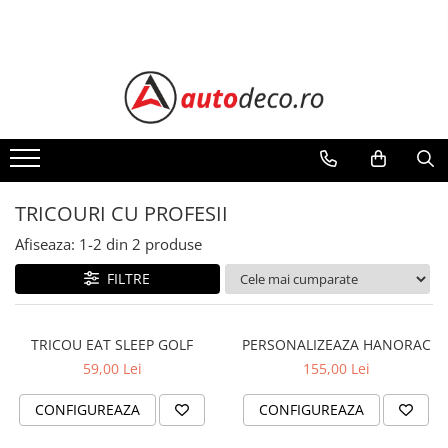
Toate Produsele
STICKERE AUTO
STICKERE MARCI AUTO
ALFA ROMEO
AUDI
TRICOURI CU PROFESII
BMW
CHEVROLET
Afiseaza:
1-
2
din
2
produse
CITROEN
FILTRE
DACIA
FIAT
TRICOU EAT SLEEP GOLF
PERSONALIZEAZA HANORAC
FORD
59,00 Lei
155,00 Lei
HONDA
HYUNDAI
CONFIGUREAZA
CONFIGUREAZA
KIA