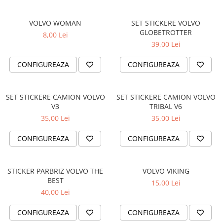
OPEL
PENTRU PASIONATII AUTO
PEUGEOT
VOLVO WOMAN
SET STICKERE VOLVO
TRICOURI AMUZANTE
GLOBETROTTER
8,00 Lei
RENAULT
TRICOURI ANIVERSARE
39,00 Lei
SEAT
TRICOURI CU MESAJE
SKODA
CONFIGUREAZA
CONFIGUREAZA
TRICOURI CU PROFESII
VOLKSWAGEN
TRICOURI CUPLURI/TINERI
VOLVO
CASATORITI
SET STICKERE CAMION VOLVO
SET STICKERE CAMION VOLVO
STICKERE STALPI
V3
TRIBAL V6
TRICOURI DAMA
STALPI MARCI AUTO
35,00 Lei
35,00 Lei
TRICOURI IUBITORI DE CAINI
TOP VANZARI
CONFIGUREAZA
CONFIGUREAZA
TRICOURI IUBITORI DE PISICI
STICKERE PARBRIZ
TRICOURI JDM
STICKERE STALPI SI GEAM MIC
STICKER PARBRIZ VOLVO THE
VOLVO VIKING
TRICOURI MOTO/ATV
STICKERE CAMUFLAJ
BEST
15,00 Lei
TRICOURI OFF ROAD/4X4
STICKERE PENTRU FIRME
40,00 Lei
TRICOURI PENTRU SOFERI DE
STICKERE MARI
CONFIGUREAZA
CONFIGUREAZA
CAMION
STICKERE CAMIOANE