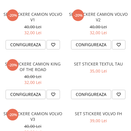
TRICOURI PESCUIT/VANATOARE
DAF
TRICOURI SOFERI SI SOFERITE
SET STICKERE CAMION VOLVO
SET STICKERE CAMION VOLVO
-20%
-20%
IVECO
V1
V2
MAN
40,00 Lei
40,00 Lei
MERCEDES CAMIOANE
32,00 Lei
32,00 Lei
RENAULT CAMIOANE
CONFIGUREAZA
CONFIGUREAZA
VOLVO CAMIOANE
STICKERE MOTO/ATV
18+ STICKER
SET STICKERE CAMION KING
SET STICKER TEXTUL TAU
-20%
OF THE ROAD
35,00 Lei
4X4/OFF ROAD STICKER
40,00 Lei
BABY ON BOARD
32,00 Lei
CAR AUDIO
CONFIGUREAZA
CONFIGUREAZA
DIVERSE
DRIFT
SET STICKERE CAMION VOLVO
SET STICKERE VOLVO FH
-20%
LOW STICKERS
V3
39,00 Lei
PARASOLARE
40,00 Lei