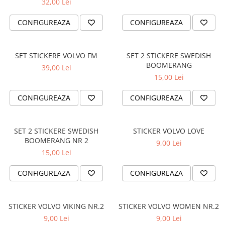
32,00 Lei
PAUL WALKER STICKER
CONFIGUREAZA
CONFIGUREAZA
PENTRU FETE
PRODUSE IN TRENDING
SETURI STICKERE
SET STICKERE VOLVO FM
SET 2 STICKERE SWEDISH
BOOMERANG
39,00 Lei
STICKERE CAPAC REZERVOR
15,00 Lei
STICKERE CRĂCIUN
CONFIGUREAZA
CONFIGUREAZA
STICKERE CU ANIMALE
STICKERE GEAM MIC
SET 2 STICKERE SWEDISH
STICKER VOLVO LOVE
STICKERE JDM
BOOMERANG NR 2
9,00 Lei
STICKERE PENTRU CAPOTA
15,00 Lei
STICKERE PENTRU LATERALE
CONFIGUREAZA
CONFIGUREAZA
STICKERE PERSONALIZATE
STICKERE PRAGURI
STICKER VOLVO VIKING NR.2
STICKER VOLVO WOMEN NR.2
STICKERE PRINTATE
9,00 Lei
9,00 Lei
STICKERE UTILAJE AGRICOLE