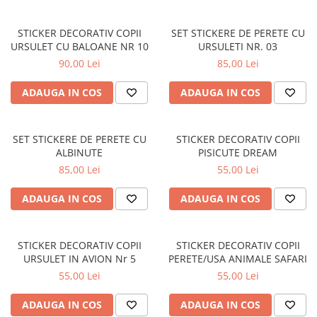
MAZDA
MERCEDES
STICKER DECORATIV COPII
SET STICKERE DE PERETE CU
OPEL
URSULET CU BALOANE NR 10
URSULETI NR. 03
PEUGEOT
90,00 Lei
85,00 Lei
RENAULT
ADAUGA IN COS
ADAUGA IN COS
SEAT
SKODA
VOLKSWAGEN
SET STICKERE DE PERETE CU
STICKER DECORATIV COPII
VOLVO
ALBINUTE
PISICUTE DREAM
STICKERE STALPI
85,00 Lei
55,00 Lei
STALPI MARCI AUTO
ADAUGA IN COS
ADAUGA IN COS
TOP VANZARI
STICKERE PARBRIZ
STICKER DECORATIV COPII
STICKER DECORATIV COPII
STICKERE STALPI SI GEAM MIC
URSULET IN AVION Nr 5
PERETE/USA ANIMALE SAFARI
STICKERE CAMUFLAJ
55,00 Lei
55,00 Lei
STICKERE PENTRU FIRME
ADAUGA IN COS
ADAUGA IN COS