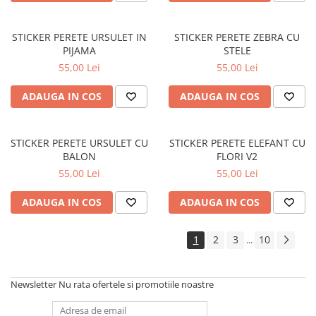
STICKERE PRINTATE
STICKERE UTILAJE AGRICOLE
STICKER PERETE URSULET IN
STICKER PERETE ZEBRA CU
VANATOARE - PESCUIT
PIJAMA
STELE
55,00 Lei
55,00 Lei
STICKERE PERSONALIZATE
PRODUSE PERSONALIZATE FIRME
ADAUGA IN COS
ADAUGA IN COS
CARTI DE VIZITA
ECHIPAMENT DE LUCRU
PERSONALIZAT
STICKER PERETE URSULET CU
STICKER PERETE ELEFANT CU
BALON
FLORI V2
PLACUTE INFORMATIVE
55,00 Lei
55,00 Lei
BANNERE PERSONALIZATE
ADAUGA IN COS
ADAUGA IN COS
TRICOURI PERSONALIZATE
TRICOURI MĂRCI AUTO
1
2
3
10
...
TRICOURI AUDI
TRICOURI BMW
TRICOURI DACIA
Newsletter
Nu rata ofertele si promotiile noastre
TRICOURI FORD