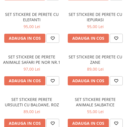
PARASOLARE
PAUL WALKER STICKER
SET STICKERE DE PERETE CU
SET STICKERE DE PERETE CU
ELEFANTI
IEPURASI
PENTRU FETE
95,00 Lei
95,00 Lei
PRODUSE IN TRENDING
ADAUGA IN COS
ADAUGA IN COS
SETURI STICKERE
STICKERE CAPAC REZERVOR
SET STICKERE DE PERETE
SET STICKERE DE PERETE CU
STICKERE CRĂCIUN
ANIMALE SAFARI PE NOR NR.1
ZANE
STICKERE CU ANIMALE
97,00 Lei
89,00 Lei
STICKERE GEAM MIC
ADAUGA IN COS
ADAUGA IN COS
STICKERE JDM
STICKERE PENTRU CAPOTA
SET STICKERE PERETE
SET STICKERE PERETE
STICKERE PENTRU LATERALE
URSULETI CU BALOANE, ROZ
ANIMALE SALBATICE
STICKERE PERSONALIZATE
89,00 Lei
55,00 Lei
STICKERE PRAGURI
ADAUGA IN COS
ADAUGA IN COS