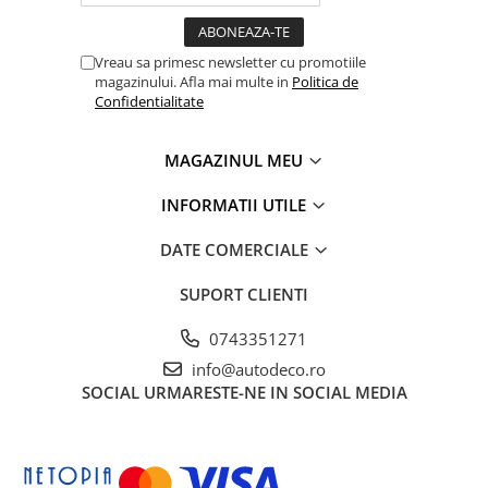
TRICOURI HONDA
TRICOURI MERCEDES
TRICOURI OPEL
Vreau sa primesc newsletter cu promotiile
magazinului. Afla mai multe in
Politica de
TRICOURI PEUGEOT
Confidentialitate
TRICOURI RENAULT
TRICOURI SEAT
MAGAZINUL MEU
TRICOURI SKODA
TRICOURI VOLKSWAGEN
INFORMATII UTILE
TRICOURI VOLVO
DATE COMERCIALE
PENTRU PASIONATII AUTO
TRICOURI AMUZANTE
SUPORT CLIENTI
TRICOURI ANIVERSARE
0743351271
TRICOURI CU MESAJE
info@autodeco.ro
SOCIAL
URMARESTE-NE IN SOCIAL MEDIA
TRICOURI CU PROFESII
TRICOURI CUPLURI/TINERI
CASATORITI
TRICOURI DAMA