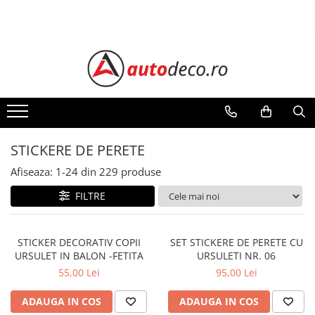
Toate Produsele
STICKERE AUTO
STICKERE MARCI AUTO
ALFA ROMEO
AUDI
STICKERE DE PERETE
BMW
CHEVROLET
Afiseaza:
1-
24
din
229
produse
CITROEN
FILTRE
DACIA
FIAT
STICKER DECORATIV COPII
SET STICKERE DE PERETE CU
FORD
URSULET IN BALON -FETITA
URSULETI NR. 06
HONDA
55,00 Lei
95,00 Lei
HYUNDAI
KIA
ADAUGA IN COS
ADAUGA IN COS