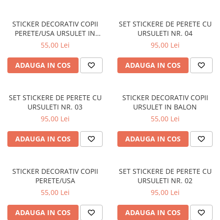
STICKERE MARI
STICKERE CAMIOANE
STICKER DECORATIV COPII
SET STICKERE DE PERETE CU
DAF
PERETE/USA URSULET IN
URSULETI NR. 04
AVION
IVECO
55,00 Lei
95,00 Lei
MAN
ADAUGA IN COS
ADAUGA IN COS
MERCEDES CAMIOANE
RENAULT CAMIOANE
VOLVO CAMIOANE
SET STICKERE DE PERETE CU
STICKER DECORATIV COPII
URSULETI NR. 03
URSULET IN BALON
STICKERE MOTO/ATV
95,00 Lei
55,00 Lei
18+ STICKER
4X4/OFF ROAD STICKER
ADAUGA IN COS
ADAUGA IN COS
BABY ON BOARD
CAR AUDIO
STICKER DECORATIV COPII
SET STICKERE DE PERETE CU
PERETE/USA
URSULETI NR. 02
DIVERSE
55,00 Lei
95,00 Lei
DRIFT
ADAUGA IN COS
ADAUGA IN COS
LOW STICKERS