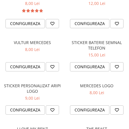
8,00 Lei
12,00 Lei
TRICOURI PESCUIT/VANATOARE
DAF
TRICOURI SOFERI SI SOFERITE
IVECO
MAN
CONFIGUREAZA
CONFIGUREAZA
MERCEDES CAMIOANE
RENAULT CAMIOANE
VULTUR MERCEDES
STICKER BATERIE SEMNAL
VOLVO CAMIOANE
TELEFON
8,00 Lei
STICKERE MOTO/ATV
15,00 Lei
18+ STICKER
CONFIGUREAZA
CONFIGUREAZA
4X4/OFF ROAD STICKER
BABY ON BOARD
STICKER PERSONALIZAT ARIPI
MERCEDES LOGO
CAR AUDIO
LOGO
8,00 Lei
DIVERSE
9,00 Lei
DRIFT
CONFIGUREAZA
CONFIGUREAZA
LOW STICKERS
PARASOLARE
I LOVE MY BENZ
THE BEAST