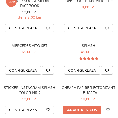
STICKER SOCIAL MEDIA-
DON'T TOUCH MY MERCEDES
-20%
FACEBOOK
8,00 Lei
VANATOARE - PESCUIT
10,00 Lei
de la 8,00 Lei
CONFIGUREAZA
CONFIGUREAZA
MERCEDES VITO SET
SPLASH
65,00 Lei
45,00 Lei
CONFIGUREAZA
CONFIGUREAZA
STICKER INSTAGRAM SPLASH
GHEARA FAR REFLECTORIZANT
COLOR NR.2
1 BUCATA
10,00 Lei
18,00 Lei
CONFIGUREAZA
ADAUGA IN COS