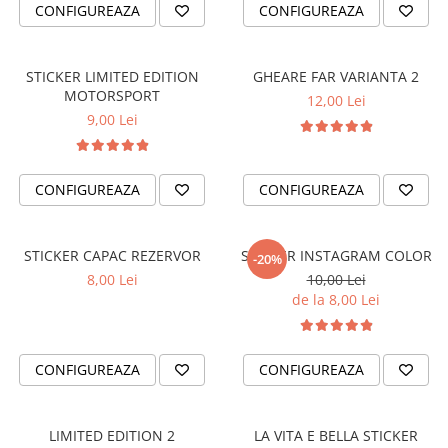
CONFIGUREAZA
CONFIGUREAZA
OPEL
PENTRU PASIONATII AUTO
PEUGEOT
TRICOURI AMUZANTE
RENAULT
STICKER LIMITED EDITION
GHEARE FAR VARIANTA 2
TRICOURI ANIVERSARE
MOTORSPORT
SEAT
12,00 Lei
TRICOURI CU MESAJE
9,00 Lei
SKODA
TRICOURI CU PROFESII
VOLKSWAGEN
TRICOURI CUPLURI/TINERI
VOLVO
CONFIGUREAZA
CONFIGUREAZA
CASATORITI
STICKERE STALPI
TRICOURI DAMA
STALPI MARCI AUTO
STICKER CAPAC REZERVOR
STICKER INSTAGRAM COLOR
TRICOURI IUBITORI DE CAINI
TOP VANZARI
-20%
8,00 Lei
10,00 Lei
TRICOURI IUBITORI DE PISICI
STICKERE PARBRIZ
de la 8,00 Lei
TRICOURI JDM
STICKERE STALPI SI GEAM MIC
TRICOURI MOTO/ATV
STICKERE CAMUFLAJ
CONFIGUREAZA
CONFIGUREAZA
TRICOURI OFF ROAD/4X4
STICKERE PENTRU FIRME
TRICOURI PENTRU SOFERI DE
STICKERE MARI
CAMION
LIMITED EDITION 2
LA VITA E BELLA STICKER
STICKERE CAMIOANE