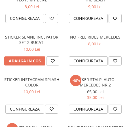
PAUL WALKER STICKER
8,00 Lei
9,00 Lei
PENTRU FETE
CONFIGUREAZA
CONFIGUREAZA
PRODUSE IN TRENDING
SETURI STICKERE
STICKER SEMNE INCEPATOR
NO FREE RIDES MERCEDES
STICKERE CAPAC REZERVOR
SET 2 BUCATI
8,00 Lei
STICKERE CRĂCIUN
10,00 Lei
STICKERE CU ANIMALE
ADAUGA IN COS
CONFIGUREAZA
STICKERE GEAM MIC
STICKERE JDM
STICKER INSTAGRAM SPLASH
STICKER STALPI AUTO -
-46%
STICKERE PENTRU CAPOTA
COLOR
MERCEDES NR.2
10,00 Lei
65,00 Lei
STICKERE PENTRU LATERALE
35,00 Lei
STICKERE PERSONALIZATE
CONFIGUREAZA
CONFIGUREAZA
STICKERE PRAGURI
STICKERE PRINTATE
STICKERE UTILAJE AGRICOLE