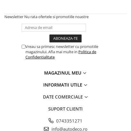
MAZDA
MERCEDES
OPEL
Newsletter
Nu rata ofertele si promotiile noastre
PEUGEOT
RENAULT
SEAT
SKODA
Vreau sa primesc newsletter cu promotiile
magazinului. Afla mai multe in
Politica de
VOLKSWAGEN
Confidentialitate
VOLVO
STICKERE STALPI
MAGAZINUL MEU
STALPI MARCI AUTO
INFORMATII UTILE
TOP VANZARI
STICKERE PARBRIZ
DATE COMERCIALE
STICKERE STALPI SI GEAM MIC
SUPORT CLIENTI
STICKERE CAMUFLAJ
0743351271
STICKERE PENTRU FIRME
info@autodeco.ro