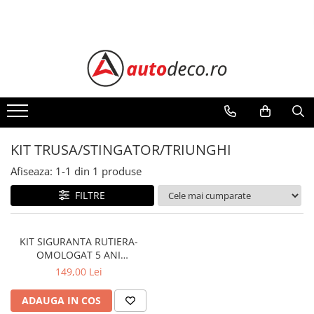
Toate Produsele
STICKERE AUTO
STICKERE MARCI AUTO
ALFA ROMEO
AUDI
KIT TRUSA/STINGATOR/TRIUNGHI
BMW
CHEVROLET
Afiseaza:
1-
1
din
1
produse
CITROEN
FILTRE
DACIA
FIAT
KIT SIGURANTA RUTIERA-
FORD
OMOLOGAT 5 ANI
HONDA
VALABILITATE
149,00 Lei
HYUNDAI
KIA
ADAUGA IN COS