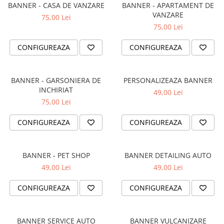
BANNER - CASA DE VANZARE
BANNER - APARTAMENT DE
TRICOURI PESCUIT/VANATOARE
DAF
VANZARE
75,00 Lei
TRICOURI SOFERI SI SOFERITE
IVECO
75,00 Lei
MAN
CONFIGUREAZA
CONFIGUREAZA
MERCEDES CAMIOANE
RENAULT CAMIOANE
VOLVO CAMIOANE
BANNER - GARSONIERA DE
PERSONALIZEAZA BANNER
INCHIRIAT
STICKERE MOTO/ATV
49,00 Lei
75,00 Lei
18+ STICKER
CONFIGUREAZA
CONFIGUREAZA
4X4/OFF ROAD STICKER
BABY ON BOARD
CAR AUDIO
BANNER - PET SHOP
BANNER DETAILING AUTO
49,00 Lei
49,00 Lei
DIVERSE
DRIFT
CONFIGUREAZA
CONFIGUREAZA
LOW STICKERS
PARASOLARE
BANNER SERVICE AUTO
BANNER VULCANIZARE