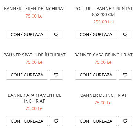
OPEL
PENTRU PASIONATII AUTO
BANNER TEREN DE INCHIRIAT
ROLL UP + BANNER PRINTAT
PEUGEOT
85X200 CM
TRICOURI AMUZANTE
75,00 Lei
259,00 Lei
RENAULT
TRICOURI ANIVERSARE
SEAT
CONFIGUREAZA
CONFIGUREAZA
TRICOURI CU MESAJE
SKODA
TRICOURI CU PROFESII
VOLKSWAGEN
TRICOURI CUPLURI/TINERI
VOLVO
BANNER SPATIU DE ÎNCHIRIAT
BANNER CASA DE INCHIRIAT
CASATORITI
STICKERE STALPI
75,00 Lei
75,00 Lei
TRICOURI DAMA
STALPI MARCI AUTO
CONFIGUREAZA
CONFIGUREAZA
TRICOURI IUBITORI DE CAINI
TOP VANZARI
TRICOURI IUBITORI DE PISICI
STICKERE PARBRIZ
BANNER APARTAMENT DE
BANNER DE INCHIRIAT
TRICOURI JDM
STICKERE STALPI SI GEAM MIC
INCHIRIAT
75,00 Lei
TRICOURI MOTO/ATV
STICKERE CAMUFLAJ
75,00 Lei
TRICOURI OFF ROAD/4X4
STICKERE PENTRU FIRME
CONFIGUREAZA
CONFIGUREAZA
TRICOURI PENTRU SOFERI DE
STICKERE MARI
CAMION
STICKERE CAMIOANE