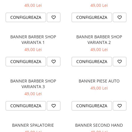
PAUL WALKER STICKER
49,00 Lei
49,00 Lei
PENTRU FETE
CONFIGUREAZA
CONFIGUREAZA
PRODUSE IN TRENDING
SETURI STICKERE
BANNER BARBER SHOP
BANNER BARBER SHOP
STICKERE CAPAC REZERVOR
VARIANTA 1
VARIANTA 2
49,00 Lei
49,00 Lei
STICKERE CRĂCIUN
STICKERE CU ANIMALE
CONFIGUREAZA
CONFIGUREAZA
STICKERE GEAM MIC
STICKERE JDM
BANNER BARBER SHOP
BANNER PIESE AUTO
STICKERE PENTRU CAPOTA
VARIANTA 3
49,00 Lei
49,00 Lei
STICKERE PENTRU LATERALE
STICKERE PERSONALIZATE
CONFIGUREAZA
CONFIGUREAZA
STICKERE PRAGURI
STICKERE PRINTATE
BANNER SPALATORIE
BANNER SECOND HAND
STICKERE UTILAJE AGRICOLE