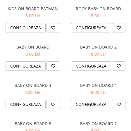
TRICOURI PESCUIT/VANATOARE
DAF
KIDS ON BOARD BATMAN
ROCK BABY ON BOARD
TRICOURI SOFERI SI SOFERITE
IVECO
8,00 Lei
8,00 Lei
MAN
CONFIGUREAZA
CONFIGUREAZA
MERCEDES CAMIOANE
RENAULT CAMIOANE
VOLVO CAMIOANE
BABY ON BOARD
BABY ON BOARD 2
STICKERE MOTO/ATV
8,00 Lei
8,00 Lei
18+ STICKER
CONFIGUREAZA
CONFIGUREAZA
4X4/OFF ROAD STICKER
BABY ON BOARD
BABY ON BOARD 3
BABY ON BOARD 4
CAR AUDIO
8,00 Lei
8,00 Lei
DIVERSE
CONFIGUREAZA
CONFIGUREAZA
DRIFT
LOW STICKERS
BABY ON BOARD 5
BABY ON BOARD 7
PARASOLARE
8,00 Lei
8,00 Lei