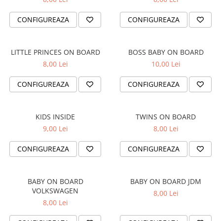
PAUL WALKER STICKER
CONFIGUREAZA
CONFIGUREAZA
PENTRU FETE
PRODUSE IN TRENDING
LITTLE PRINCES ON BOARD
BOSS BABY ON BOARD
SETURI STICKERE
8,00 Lei
10,00 Lei
STICKERE CAPAC REZERVOR
STICKERE CRĂCIUN
CONFIGUREAZA
CONFIGUREAZA
STICKERE CU ANIMALE
STICKERE GEAM MIC
KIDS INSIDE
TWINS ON BOARD
9,00 Lei
8,00 Lei
STICKERE JDM
STICKERE PENTRU CAPOTA
CONFIGUREAZA
CONFIGUREAZA
STICKERE PENTRU LATERALE
STICKERE PERSONALIZATE
BABY ON BOARD
BABY ON BOARD JDM
STICKERE PRAGURI
VOLKSWAGEN
8,00 Lei
8,00 Lei
STICKERE PRINTATE
STICKERE UTILAJE AGRICOLE