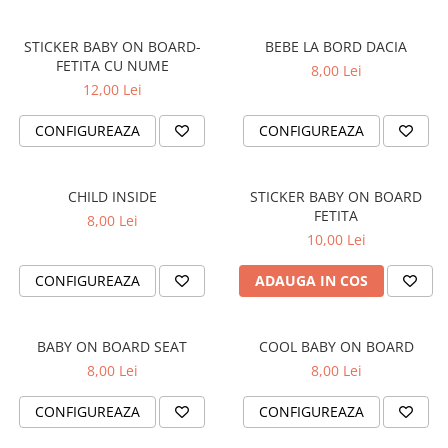
OPEL
PENTRU PASIONATII AUTO
PEUGEOT
STICKER BABY ON BOARD-
BEBE LA BORD DACIA
TRICOURI AMUZANTE
FETITA CU NUME
8,00 Lei
RENAULT
TRICOURI ANIVERSARE
12,00 Lei
SEAT
TRICOURI CU MESAJE
SKODA
CONFIGUREAZA
CONFIGUREAZA
TRICOURI CU PROFESII
VOLKSWAGEN
TRICOURI CUPLURI/TINERI
VOLVO
CASATORITI
CHILD INSIDE
STICKER BABY ON BOARD
STICKERE STALPI
FETITA
8,00 Lei
TRICOURI DAMA
STALPI MARCI AUTO
10,00 Lei
TRICOURI IUBITORI DE CAINI
TOP VANZARI
CONFIGUREAZA
ADAUGA IN COS
TRICOURI IUBITORI DE PISICI
STICKERE PARBRIZ
TRICOURI JDM
STICKERE STALPI SI GEAM MIC
BABY ON BOARD SEAT
COOL BABY ON BOARD
TRICOURI MOTO/ATV
STICKERE CAMUFLAJ
8,00 Lei
8,00 Lei
TRICOURI OFF ROAD/4X4
STICKERE PENTRU FIRME
TRICOURI PENTRU SOFERI DE
CONFIGUREAZA
CONFIGUREAZA
STICKERE MARI
CAMION
STICKERE CAMIOANE