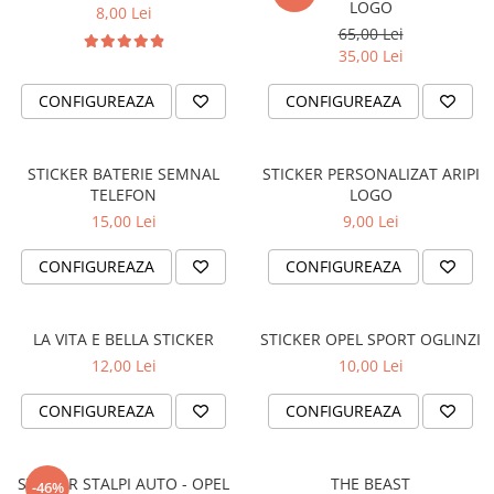
STICKERE MARI
LOGO
8,00 Lei
65,00 Lei
STICKERE CAMIOANE
35,00 Lei
DAF
IVECO
CONFIGUREAZA
CONFIGUREAZA
MAN
MERCEDES CAMIOANE
STICKER BATERIE SEMNAL
STICKER PERSONALIZAT ARIPI
RENAULT CAMIOANE
TELEFON
LOGO
VOLVO CAMIOANE
15,00 Lei
9,00 Lei
STICKERE MOTO/ATV
CONFIGUREAZA
CONFIGUREAZA
18+ STICKER
4X4/OFF ROAD STICKER
LA VITA E BELLA STICKER
STICKER OPEL SPORT OGLINZI
BABY ON BOARD
12,00 Lei
10,00 Lei
CAR AUDIO
CONFIGUREAZA
CONFIGUREAZA
DIVERSE
DRIFT
LOW STICKERS
STICKER STALPI AUTO - OPEL
THE BEAST
-46%