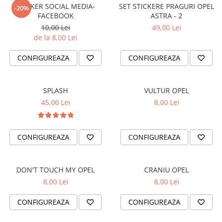
STICKERE PRINTATE
STICKER SOCIAL MEDIA-
SET STICKERE PRAGURI OPEL
-20%
FACEBOOK
ASTRA - 2
STICKERE UTILAJE AGRICOLE
10,00 Lei
49,00 Lei
VANATOARE - PESCUIT
de la 8,00 Lei
STICKERE PERSONALIZATE
CONFIGUREAZA
CONFIGUREAZA
PRODUSE PERSONALIZATE FIRME
CARTI DE VIZITA
ECHIPAMENT DE LUCRU
SPLASH
VULTUR OPEL
PERSONALIZAT
45,00 Lei
8,00 Lei
PLACUTE INFORMATIVE
BANNERE PERSONALIZATE
CONFIGUREAZA
CONFIGUREAZA
TRICOURI PERSONALIZATE
TRICOURI MĂRCI AUTO
DON'T TOUCH MY OPEL
CRANIU OPEL
TRICOURI AUDI
8,00 Lei
8,00 Lei
TRICOURI BMW
TRICOURI DACIA
CONFIGUREAZA
CONFIGUREAZA
TRICOURI FORD