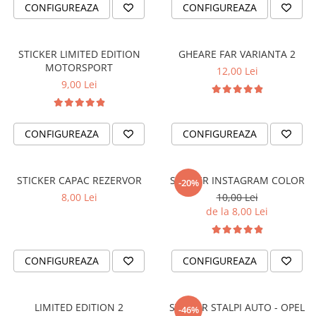
MAZDA
CONFIGUREAZA
CONFIGUREAZA
MERCEDES
OPEL
STICKER LIMITED EDITION
GHEARE FAR VARIANTA 2
PEUGEOT
MOTORSPORT
12,00 Lei
RENAULT
9,00 Lei
SEAT
SKODA
VOLKSWAGEN
CONFIGUREAZA
CONFIGUREAZA
VOLVO
STICKERE STALPI
STICKER CAPAC REZERVOR
STICKER INSTAGRAM COLOR
-20%
STALPI MARCI AUTO
8,00 Lei
10,00 Lei
TOP VANZARI
de la 8,00 Lei
STICKERE PARBRIZ
STICKERE STALPI SI GEAM MIC
CONFIGUREAZA
CONFIGUREAZA
STICKERE CAMUFLAJ
STICKERE PENTRU FIRME
LIMITED EDITION 2
STICKER STALPI AUTO - OPEL
-46%