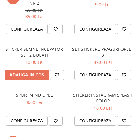
NR.2
9,00 Lei
PARASOLARE
65,00 Lei
PAUL WALKER STICKER
35,00 Lei
PENTRU FETE
CONFIGUREAZA
CONFIGUREAZA
PRODUSE IN TRENDING
SETURI STICKERE
STICKER SEMNE INCEPATOR
SET STICKERE PRAGURI OPEL -
STICKERE CAPAC REZERVOR
SET 2 BUCATI
3
10,00 Lei
49,00 Lei
STICKERE CRĂCIUN
STICKERE CU ANIMALE
ADAUGA IN COS
CONFIGUREAZA
STICKERE GEAM MIC
STICKERE JDM
SPORTMIND OPEL
STICKER INSTAGRAM SPLASH
STICKERE PENTRU CAPOTA
COLOR
8,00 Lei
10,00 Lei
STICKERE PENTRU LATERALE
STICKERE PERSONALIZATE
CONFIGUREAZA
CONFIGUREAZA
STICKERE PRAGURI