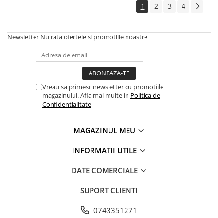
TRICOURI HONDA
1
2
3
4
TRICOURI MERCEDES
TRICOURI OPEL
Newsletter
Nu rata ofertele si promotiile noastre
TRICOURI PEUGEOT
TRICOURI RENAULT
TRICOURI SEAT
TRICOURI SKODA
Vreau sa primesc newsletter cu promotiile
TRICOURI VOLKSWAGEN
magazinului. Afla mai multe in
Politica de
TRICOURI VOLVO
Confidentialitate
PENTRU PASIONATII AUTO
TRICOURI AMUZANTE
MAGAZINUL MEU
TRICOURI ANIVERSARE
INFORMATII UTILE
TRICOURI CU MESAJE
DATE COMERCIALE
TRICOURI CU PROFESII
SUPORT CLIENTI
TRICOURI CUPLURI/TINERI
CASATORITI
0743351271
TRICOURI DAMA