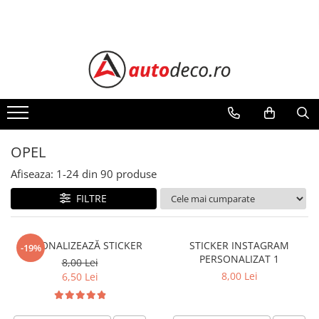
Toate Produsele
STICKERE AUTO
STICKERE MARCI AUTO
ALFA ROMEO
AUDI
OPEL
BMW
CHEVROLET
Afiseaza:
1-
24
din
90
produse
CITROEN
FILTRE
DACIA
FIAT
PERSONALIZEAZĂ STICKER
STICKER INSTAGRAM
FORD
-19%
PERSONALIZAT 1
8,00 Lei
HONDA
8,00 Lei
6,50 Lei
HYUNDAI
KIA