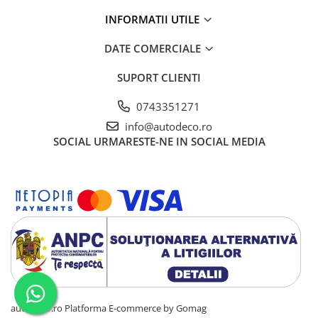
STICKERE PRINTATE
INFORMATII UTILE
STICKERE UTILAJE AGRICOLE
VANATOARE - PESCUIT
DATE COMERCIALE
STICKERE PERSONALIZATE
SUPORT CLIENTI
PRODUSE PERSONALIZATE FIRME
0743351271
CARTI DE VIZITA
info@autodeco.ro
ECHIPAMENT DE LUCRU
SOCIAL
URMARESTE-NE IN SOCIAL MEDIA
PERSONALIZAT
PLACUTE INFORMATIVE
BANNERE PERSONALIZATE
TRICOURI PERSONALIZATE
TRICOURI MĂRCI AUTO
TRICOURI AUDI
TRICOURI BMW
TRICOURI DACIA
TRICOURI FORD
autodeco.ro
Platforma E-commerce by Gomag