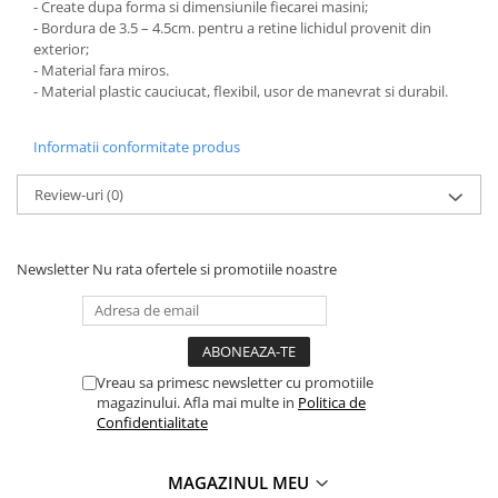
- Create dupa forma si dimensiunile fiecarei masini;
PARASOLARE
- Bordura de 3.5 – 4.5cm. pentru a retine lichidul provenit din
exterior;
PAUL WALKER STICKER
- Material fara miros.
PENTRU FETE
- Material plastic cauciucat, flexibil, usor de manevrat si durabil.
PRODUSE IN TRENDING
Informatii conformitate produs
SETURI STICKERE
STICKERE CAPAC REZERVOR
Review-uri
(0)
STICKERE CRĂCIUN
STICKERE CU ANIMALE
Newsletter
Nu rata ofertele si promotiile noastre
STICKERE GEAM MIC
STICKERE JDM
STICKERE PENTRU CAPOTA
Vreau sa primesc newsletter cu promotiile
STICKERE PENTRU LATERALE
magazinului. Afla mai multe in
Politica de
Confidentialitate
STICKERE PERSONALIZATE
STICKERE PRAGURI
MAGAZINUL MEU