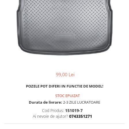
MAZDA
MERCEDES
OPEL
PEUGEOT
RENAULT
SEAT
SKODA
VOLKSWAGEN
VOLVO
STICKERE STALPI
99,00 Lei
STALPI MARCI AUTO
TOP VANZARI
POZELE POT DIFERI IN FUNCTIE DE MODEL!
STICKERE PARBRIZ
STOC EPUIZAT
Durata de livrare:
2-3 ZILE LUCRATOARE
STICKERE STALPI SI GEAM MIC
Cod Produs:
151019-7
STICKERE CAMUFLAJ
Ai nevoie de ajutor?
0743351271
STICKERE PENTRU FIRME