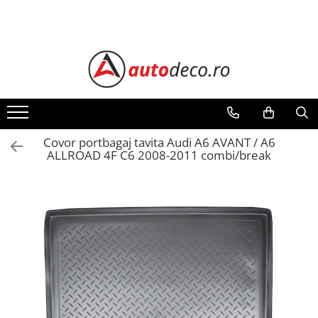
Toate Produsele
STICKERE AUTO
STICKERE MARCI AUTO
ALFA ROMEO
AUDI
Covor portbagaj tavita Audi A6 AVANT / A6
ALLROAD 4F C6 2008-2011 combi/break
BMW
CHEVROLET
CITROEN
DACIA
FIAT
FORD
HONDA
HYUNDAI
KIA