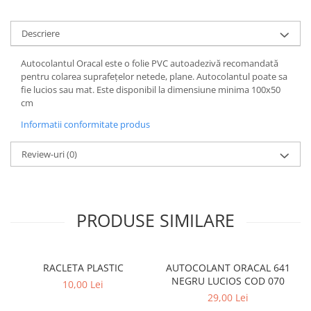
PARASOLARE
Descriere
PAUL WALKER STICKER
PENTRU FETE
Autocolantul Oracal este o folie PVC autoadezivă recomandată
pentru colarea suprafeţelor netede, plane. Autocolantul poate sa
PRODUSE IN TRENDING
fie lucios sau mat. Este disponibil la dimensiune minima 100x50
SETURI STICKERE
cm
STICKERE CAPAC REZERVOR
Informatii conformitate produs
STICKERE CRĂCIUN
Review-uri
(0)
STICKERE CU ANIMALE
STICKERE GEAM MIC
STICKERE JDM
PRODUSE SIMILARE
STICKERE PENTRU CAPOTA
STICKERE PENTRU LATERALE
RACLETA PLASTIC
AUTOCOLANT ORACAL 641
STICKERE PERSONALIZATE
NEGRU LUCIOS COD 070
10,00 Lei
STICKERE PRAGURI
29,00 Lei