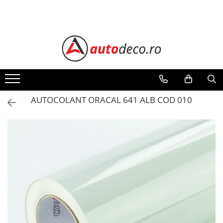
Toate Produsele
STICKERE AUTO
STICKERE MARCI AUTO
ALFA ROMEO
AUDI
AUTOCOLANT ORACAL 641 ALB COD 010
BMW
CHEVROLET
CITROEN
DACIA
FIAT
FORD
HONDA
HYUNDAI
KIA