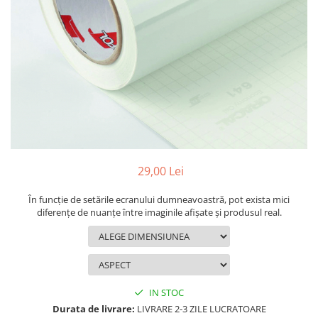
MAZDA
MERCEDES
OPEL
PEUGEOT
RENAULT
SEAT
SKODA
VOLKSWAGEN
VOLVO
STICKERE STALPI
29,00 Lei
STALPI MARCI AUTO
În funcție de setările ecranului dumneavoastră, pot exista mici
TOP VANZARI
diferențe de nuanțe între imaginile afișate și produsul real.
STICKERE PARBRIZ
STICKERE STALPI SI GEAM MIC
STICKERE CAMUFLAJ
IN STOC
STICKERE PENTRU FIRME
Durata de livrare:
LIVRARE 2-3 ZILE LUCRATOARE