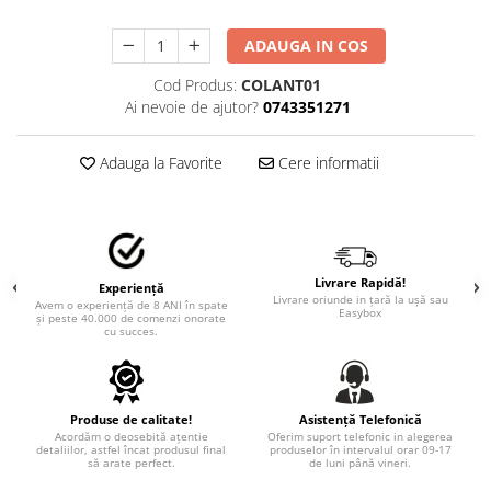
STICKERE MARI
STICKERE CAMIOANE
ADAUGA IN COS
DAF
Cod Produs:
COLANT01
IVECO
Ai nevoie de ajutor?
0743351271
MAN
MERCEDES CAMIOANE
Adauga la Favorite
Cere informatii
RENAULT CAMIOANE
VOLVO CAMIOANE
STICKERE MOTO/ATV
18+ STICKER
Livrare Rapidă!
Experiență
Livrare oriunde in țară la ușă sau
Avem o experiență de 8 ANI în spate
4X4/OFF ROAD STICKER
Easybox
și peste 40.000 de comenzi onorate
cu succes.
BABY ON BOARD
CAR AUDIO
DIVERSE
Produse de calitate!
Asistență Telefonică
Acordăm o deosebită ațentie
Oferim suport telefonic in alegerea
DRIFT
detaliilor, astfel încat produsul final
produselor în intervalul orar 09-17
să arate perfect.
de luni până vineri.
LOW STICKERS