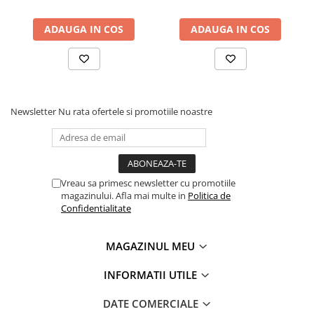
STICKERE PRINTATE
STICKERE UTILAJE AGRICOLE
ADAUGA IN COS
ADAUGA IN COS
VANATOARE - PESCUIT
STICKERE PERSONALIZATE
PRODUSE PERSONALIZATE FIRME
CARTI DE VIZITA
Newsletter
Nu rata ofertele si promotiile noastre
ECHIPAMENT DE LUCRU
PERSONALIZAT
PLACUTE INFORMATIVE
Vreau sa primesc newsletter cu promotiile
BANNERE PERSONALIZATE
magazinului. Afla mai multe in
Politica de
TRICOURI PERSONALIZATE
Confidentialitate
TRICOURI MĂRCI AUTO
TRICOURI AUDI
MAGAZINUL MEU
TRICOURI BMW
INFORMATII UTILE
TRICOURI DACIA
TRICOURI FORD
DATE COMERCIALE