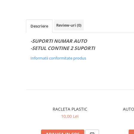
STICKERE MARI
STICKERE CAMIOANE
DAF
Review-uri
(0)
Descriere
IVECO
MAN
-SUPORTI NUMAR AUTO
MERCEDES CAMIOANE
-SETUL CONTINE 2 SUPORTI
RENAULT CAMIOANE
VOLVO CAMIOANE
Informatii conformitate produs
STICKERE MOTO/ATV
18+ STICKER
4X4/OFF ROAD STICKER
BABY ON BOARD
CAR AUDIO
RACLETA PLASTIC
AUTO
DIVERSE
10,00 Lei
DRIFT
LOW STICKERS