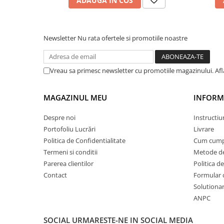
ADAUGA IN COS
PARASOLARE
PAUL WALKER STICKER
Newsletter
Nu rata ofertele si promotiile noastre
PENTRU FETE
PRODUSE IN TRENDING
Vreau sa primesc newsletter cu promotiile magazinului. Af
SETURI STICKERE
STICKERE CAPAC REZERVOR
MAGAZINUL MEU
INFORMA
STICKERE CRĂCIUN
Despre noi
Instructiu
STICKERE CU ANIMALE
Portofoliu Lucrări
Livrare
STICKERE GEAM MIC
Politica de Confidentialitate
Cum cump
STICKERE JDM
Termeni si conditii
Metode de
Parerea clientilor
Politica de
STICKERE PENTRU CAPOTA
Contact
Formular 
STICKERE PENTRU LATERALE
Solutionare
STICKERE PERSONALIZATE
ANPC
STICKERE PRAGURI
SOCIAL
URMARESTE-NE IN SOCIAL MEDIA