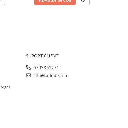
ADAUGA IN COS
AD
SUPORT CLIENTI
0743351271
info@autodeco.ro
 Arges