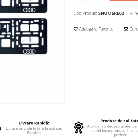
Cod Produs:
SNUMERE02
Ai n
Adauga la Favorite
Cere 
Produse de calitat
Livrare Rapidă!
Acordăm o deosebită ațentie d
Livrare oriunde in țară la ușă sau
astfel încat produsul final 
Easybox
perfect.