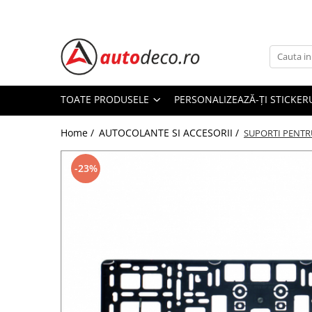
Toate Produsele
STICKERE AUTO
STICKERE MARCI AUTO
TOATE PRODUSELE
PERSONALIZEAZĂ-ȚI STICKER
ALFA ROMEO
Home /
AUTOCOLANTE SI ACCESORII /
AUDI
SUPORTI PENTR
BMW
-23%
CHEVROLET
CITROEN
DACIA
FIAT
FORD
HONDA
HYUNDAI
KIA