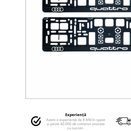
MAZDA
MERCEDES
OPEL
PEUGEOT
RENAULT
SEAT
SKODA
VOLKSWAGEN
VOLVO
STICKERE STALPI
STALPI MARCI AUTO
TOP VANZARI
STICKERE PARBRIZ
STICKERE STALPI SI GEAM MIC
Distribuie
pe
STICKERE CAMUFLAJ
Experiență
Facebook
Avem o experiență de 8 ANI în spate
STICKERE PENTRU FIRME
și peste 40.000 de comenzi onorate
cu succes.