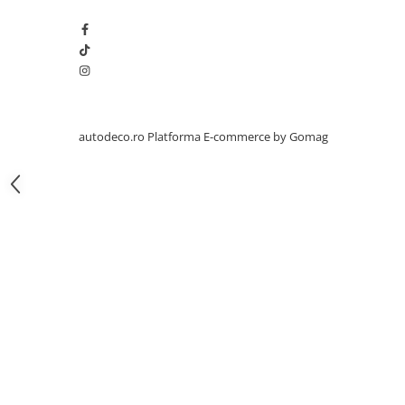
STICKERE PRINTATE
STICKERE UTILAJE AGRICOLE
VANATOARE - PESCUIT
STICKERE PERSONALIZATE
PRODUSE PERSONALIZATE FIRME
CARTI DE VIZITA
autodeco.ro
Platforma E-commerce by Gomag
ECHIPAMENT DE LUCRU
PERSONALIZAT
PLACUTE INFORMATIVE
BANNERE PERSONALIZATE
TRICOURI PERSONALIZATE
TRICOURI MĂRCI AUTO
TRICOURI AUDI
TRICOURI BMW
TRICOURI DACIA
TRICOURI FORD