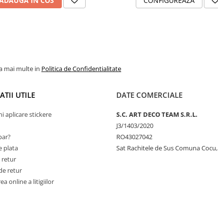
ADAUGA IN COS
CONFIGUREAZA
la mai multe in
Politica de Confidentialitate
TII UTILE
DATE COMERCIALE
ni aplicare stickere
S.C. ART DECO TEAM S.R.L.
J3/1403/2020
ar?
RO43027042
 plata
Sat Rachitele de Sus Comuna Cocu,
 retur
de retur
a online a litigiilor