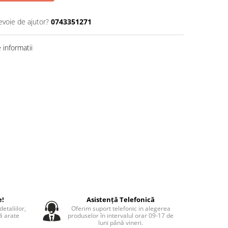
evoie de ajutor?
0743351271
informatii
e!
Asistență Telefonică
etaliilor,
Oferim suport telefonic in alegerea
să arate
produselor în intervalul orar 09-17 de
luni până vineri.