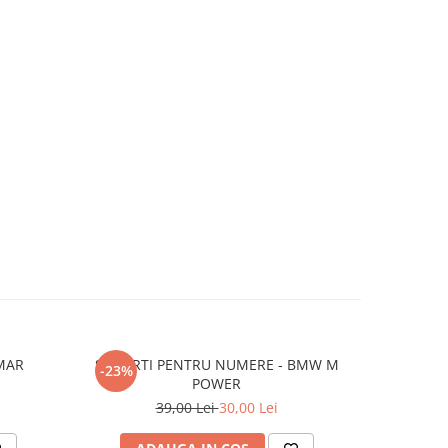
MAR
SUPORTI PENTRU NUMERE - BMW M
SUPORTI P
-23%
-23%
POWER
39,00 Lei
30,00 Lei