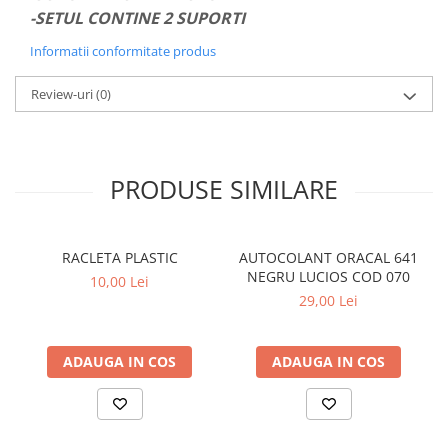
-SETUL CONTINE 2 SUPORTI
PARASOLARE
PAUL WALKER STICKER
Informatii conformitate produs
PENTRU FETE
Review-uri
(0)
PRODUSE IN TRENDING
SETURI STICKERE
STICKERE CAPAC REZERVOR
PRODUSE SIMILARE
STICKERE CRĂCIUN
STICKERE CU ANIMALE
RACLETA PLASTIC
AUTOCOLANT ORACAL 641
STICKERE GEAM MIC
NEGRU LUCIOS COD 070
10,00 Lei
STICKERE JDM
29,00 Lei
STICKERE PENTRU CAPOTA
STICKERE PENTRU LATERALE
ADAUGA IN COS
ADAUGA IN COS
STICKERE PERSONALIZATE
STICKERE PRAGURI