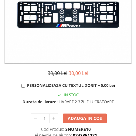
MAZDA
MERCEDES
OPEL
PEUGEOT
RENAULT
SEAT
SKODA
VOLKSWAGEN
VOLVO
STICKERE STALPI
39,00 Lei
30,00 Lei
STALPI MARCI AUTO
PERSONALIZEAZA CU TEXTUL DORIT + 5,00 Lei
TOP VANZARI
IN STOC
STICKERE PARBRIZ
Durata de livrare:
LIVRARE 2-3 ZILE LUCRATOARE
STICKERE STALPI SI GEAM MIC
STICKERE CAMUFLAJ
ADAUGA IN COS
STICKERE PENTRU FIRME
Cod Produs:
SNUMERE10
Ai nevoie de ajutor?
0743351271