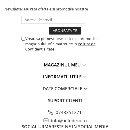
STICKERE PRINTATE
Newsletter
Nu rata ofertele si promotiile noastre
STICKERE UTILAJE AGRICOLE
VANATOARE - PESCUIT
STICKERE PERSONALIZATE
PRODUSE PERSONALIZATE FIRME
Vreau sa primesc newsletter cu promotiile
CARTI DE VIZITA
magazinului. Afla mai multe in
Politica de
Confidentialitate
ECHIPAMENT DE LUCRU
PERSONALIZAT
MAGAZINUL MEU
PLACUTE INFORMATIVE
BANNERE PERSONALIZATE
INFORMATII UTILE
TRICOURI PERSONALIZATE
DATE COMERCIALE
TRICOURI MĂRCI AUTO
SUPORT CLIENTI
TRICOURI AUDI
TRICOURI BMW
0743351271
TRICOURI DACIA
info@autodeco.ro
TRICOURI FORD
SOCIAL
URMARESTE-NE IN SOCIAL MEDIA