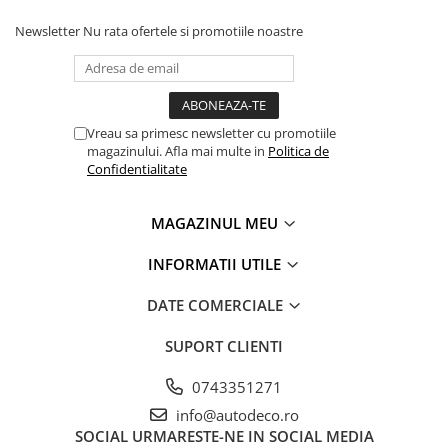
STICKERE PRINTATE
Newsletter
Nu rata ofertele si promotiile noastre
STICKERE UTILAJE AGRICOLE
VANATOARE - PESCUIT
STICKERE PERSONALIZATE
PRODUSE PERSONALIZATE FIRME
Vreau sa primesc newsletter cu promotiile
CARTI DE VIZITA
magazinului. Afla mai multe in
Politica de
Confidentialitate
ECHIPAMENT DE LUCRU
PERSONALIZAT
MAGAZINUL MEU
PLACUTE INFORMATIVE
BANNERE PERSONALIZATE
INFORMATII UTILE
TRICOURI PERSONALIZATE
DATE COMERCIALE
TRICOURI MĂRCI AUTO
SUPORT CLIENTI
TRICOURI AUDI
TRICOURI BMW
0743351271
TRICOURI DACIA
info@autodeco.ro
TRICOURI FORD
SOCIAL
URMARESTE-NE IN SOCIAL MEDIA