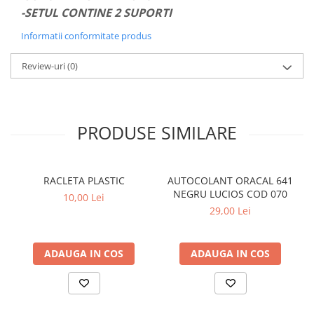
-SETUL CONTINE 2 SUPORTI
PARASOLARE
PAUL WALKER STICKER
Informatii conformitate produs
PENTRU FETE
Review-uri
(0)
PRODUSE IN TRENDING
SETURI STICKERE
STICKERE CAPAC REZERVOR
PRODUSE SIMILARE
STICKERE CRĂCIUN
STICKERE CU ANIMALE
RACLETA PLASTIC
AUTOCOLANT ORACAL 641
STICKERE GEAM MIC
NEGRU LUCIOS COD 070
10,00 Lei
STICKERE JDM
29,00 Lei
STICKERE PENTRU CAPOTA
STICKERE PENTRU LATERALE
ADAUGA IN COS
ADAUGA IN COS
STICKERE PERSONALIZATE
STICKERE PRAGURI