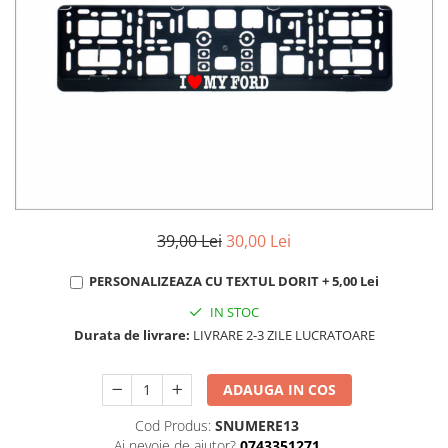
MAZDA
MERCEDES
OPEL
PEUGEOT
RENAULT
SEAT
SKODA
VOLKSWAGEN
VOLVO
STICKERE STALPI
39,00 Lei
30,00 Lei
STALPI MARCI AUTO
PERSONALIZEAZA CU TEXTUL DORIT + 5,00 Lei
TOP VANZARI
IN STOC
STICKERE PARBRIZ
Durata de livrare:
LIVRARE 2-3 ZILE LUCRATOARE
STICKERE STALPI SI GEAM MIC
STICKERE CAMUFLAJ
ADAUGA IN COS
STICKERE PENTRU FIRME
Cod Produs:
SNUMERE13
Ai nevoie de ajutor?
0743351271