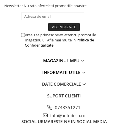
PARASOLARE
Newsletter
Nu rata ofertele si promotiile noastre
PAUL WALKER STICKER
PENTRU FETE
PRODUSE IN TRENDING
Vreau sa primesc newsletter cu promotiile
magazinului. Afla mai multe in
Politica de
SETURI STICKERE
Confidentialitate
STICKERE CAPAC REZERVOR
STICKERE CRĂCIUN
MAGAZINUL MEU
STICKERE CU ANIMALE
INFORMATII UTILE
STICKERE GEAM MIC
DATE COMERCIALE
STICKERE JDM
STICKERE PENTRU CAPOTA
SUPORT CLIENTI
STICKERE PENTRU LATERALE
0743351271
STICKERE PERSONALIZATE
info@autodeco.ro
STICKERE PRAGURI
SOCIAL
URMARESTE-NE IN SOCIAL MEDIA