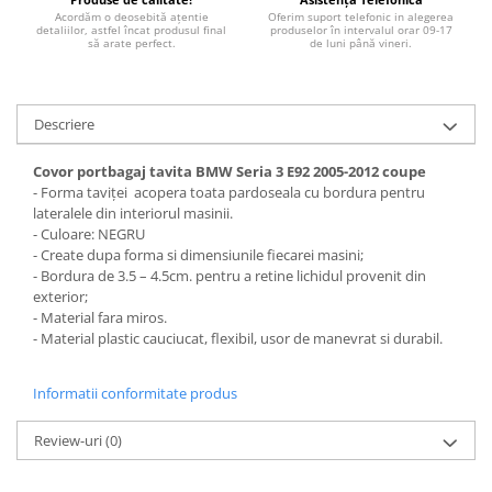
STICKERE MARI
Acordăm o deosebită ațentie
Oferim suport telefonic in alegerea
detaliilor, astfel încat produsul final
produselor în intervalul orar 09-17
STICKERE CAMIOANE
să arate perfect.
de luni până vineri.
DAF
IVECO
Descriere
MAN
MERCEDES CAMIOANE
Covor portbagaj tavita BMW Seria 3 E92 2005-2012 coupe
RENAULT CAMIOANE
- Forma taviței acopera toata pardoseala cu bordura pentru
VOLVO CAMIOANE
lateralele din interiorul masinii.
- Culoare: NEGRU
STICKERE MOTO/ATV
- Create dupa forma si dimensiunile fiecarei masini;
18+ STICKER
- Bordura de 3.5 – 4.5cm. pentru a retine lichidul provenit din
exterior;
4X4/OFF ROAD STICKER
- Material fara miros.
- Material plastic cauciucat, flexibil, usor de manevrat si durabil.
BABY ON BOARD
CAR AUDIO
Informatii conformitate produs
DIVERSE
Review-uri
(0)
DRIFT
LOW STICKERS