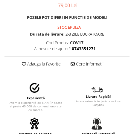
MAZDA
79,00 Lei
MERCEDES
OPEL
POZELE POT DIFERI IN FUNCTIE DE MODEL!
PEUGEOT
STOC EPUIZAT
RENAULT
Durata de livrare:
2-3 ZILE LUCRATOARE
SEAT
Cod Produs:
COV17
SKODA
Ai nevoie de ajutor?
0743351271
VOLKSWAGEN
VOLVO
Adauga la Favorite
Cere informatii
STICKERE STALPI
STALPI MARCI AUTO
TOP VANZARI
STICKERE PARBRIZ
Livrare Rapidă!
Experiență
Livrare oriunde in țară la ușă sau
Avem o experiență de 8 ANI în spate
Easybox
STICKERE STALPI SI GEAM MIC
și peste 40.000 de comenzi onorate
cu succes.
STICKERE CAMUFLAJ
STICKERE PENTRU FIRME
Produse de calitate!
Asistență Telefonică