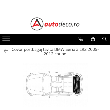
Toate Produsele
STICKERE AUTO
STICKERE MARCI AUTO
ALFA ROMEO
AUDI
Covor portbagaj tavita BMW Seria 3 E92 2005-
2012 coupe
BMW
CHEVROLET
CITROEN
DACIA
FIAT
FORD
HONDA
HYUNDAI
KIA