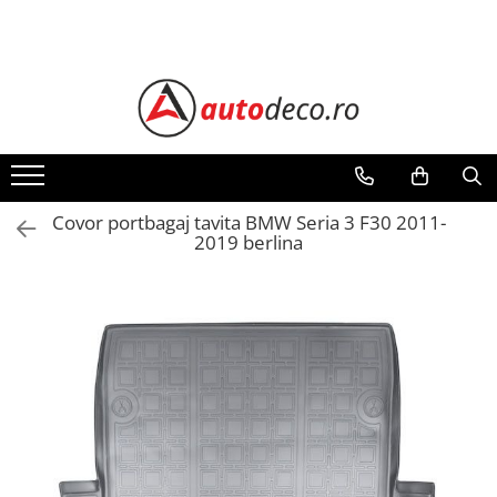
Toate Produsele
STICKERE AUTO
STICKERE MARCI AUTO
ALFA ROMEO
AUDI
Covor portbagaj tavita BMW Seria 3 F30 2011-
2019 berlina
BMW
CHEVROLET
CITROEN
DACIA
FIAT
FORD
HONDA
HYUNDAI
KIA