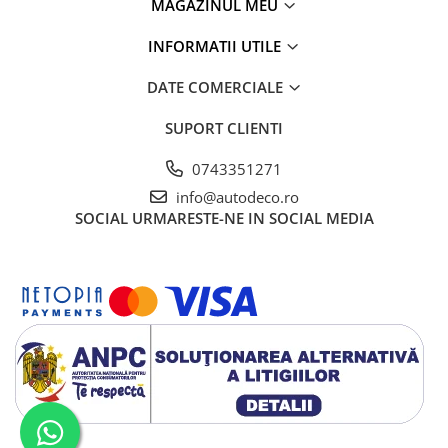
MAGAZINUL MEU
STICKERE PRINTATE
STICKERE UTILAJE AGRICOLE
INFORMATII UTILE
VANATOARE - PESCUIT
DATE COMERCIALE
STICKERE PERSONALIZATE
PRODUSE PERSONALIZATE FIRME
SUPORT CLIENTI
CARTI DE VIZITA
0743351271
ECHIPAMENT DE LUCRU
info@autodeco.ro
PERSONALIZAT
SOCIAL
URMARESTE-NE IN SOCIAL MEDIA
PLACUTE INFORMATIVE
BANNERE PERSONALIZATE
TRICOURI PERSONALIZATE
TRICOURI MĂRCI AUTO
TRICOURI AUDI
TRICOURI BMW
TRICOURI DACIA
TRICOURI FORD