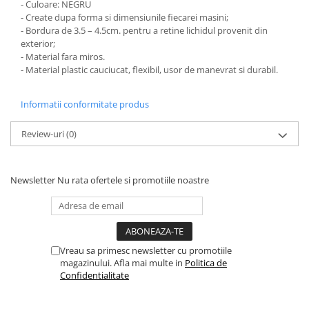
- Culoare: NEGRU
PARASOLARE
- Create dupa forma si dimensiunile fiecarei masini;
- Bordura de 3.5 – 4.5cm. pentru a retine lichidul provenit din
PAUL WALKER STICKER
exterior;
PENTRU FETE
- Material fara miros.
- Material plastic cauciucat, flexibil, usor de manevrat si durabil.
PRODUSE IN TRENDING
SETURI STICKERE
Informatii conformitate produs
STICKERE CAPAC REZERVOR
Review-uri
(0)
STICKERE CRĂCIUN
STICKERE CU ANIMALE
Newsletter
Nu rata ofertele si promotiile noastre
STICKERE GEAM MIC
STICKERE JDM
STICKERE PENTRU CAPOTA
STICKERE PENTRU LATERALE
Vreau sa primesc newsletter cu promotiile
magazinului. Afla mai multe in
Politica de
STICKERE PERSONALIZATE
Confidentialitate
STICKERE PRAGURI