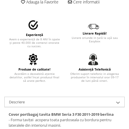
STICKERE MARI
Adauga la Favorite
Cere informatii
STICKERE CAMIOANE
DAF
IVECO
MAN
Livrare Rapidă!
Experiență
Livrare oriunde in țară la ușă sau
Avem o experiență de 8 ANI în spate
MERCEDES CAMIOANE
Easybox
și peste 40.000 de comenzi onorate
cu succes.
RENAULT CAMIOANE
VOLVO CAMIOANE
STICKERE MOTO/ATV
Produse de calitate!
Asistență Telefonică
18+ STICKER
Acordăm o deosebită ațentie
Oferim suport telefonic in alegerea
detaliilor, astfel încat produsul final
produselor în intervalul orar 09-17
4X4/OFF ROAD STICKER
să arate perfect.
de luni până vineri.
BABY ON BOARD
CAR AUDIO
Descriere
DIVERSE
Covor portbagaj tavita BMW Seria 3 F30 2011-2019 berlina
DRIFT
- Forma taviței acopera toata pardoseala cu bordura pentru
lateralele din interiorul masinii.
LOW STICKERS