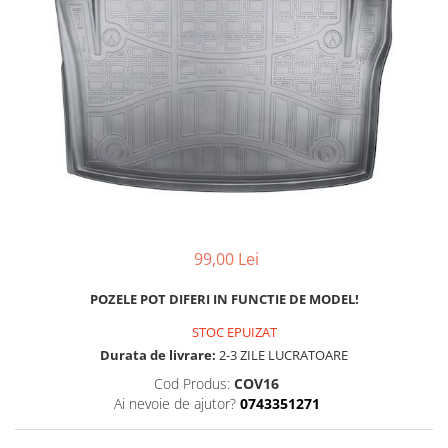
MAZDA
MERCEDES
OPEL
PEUGEOT
RENAULT
SEAT
SKODA
VOLKSWAGEN
VOLVO
STICKERE STALPI
99,00 Lei
STALPI MARCI AUTO
TOP VANZARI
POZELE POT DIFERI IN FUNCTIE DE MODEL!
STICKERE PARBRIZ
STOC EPUIZAT
Durata de livrare:
2-3 ZILE LUCRATOARE
STICKERE STALPI SI GEAM MIC
Cod Produs:
COV16
STICKERE CAMUFLAJ
Ai nevoie de ajutor?
0743351271
STICKERE PENTRU FIRME