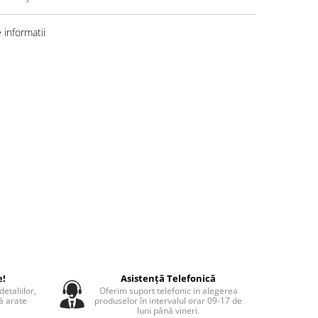
informatii
e!
Asistență Telefonică
etaliilor,
Oferim suport telefonic in alegerea
să arate
produselor în intervalul orar 09-17 de
luni până vineri.