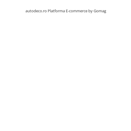
STICKERE PRINTATE
STICKERE UTILAJE AGRICOLE
autodeco.ro
Platforma E-commerce by Gomag
VANATOARE - PESCUIT
STICKERE PERSONALIZATE
PRODUSE PERSONALIZATE FIRME
CARTI DE VIZITA
ECHIPAMENT DE LUCRU
PERSONALIZAT
PLACUTE INFORMATIVE
BANNERE PERSONALIZATE
TRICOURI PERSONALIZATE
TRICOURI MĂRCI AUTO
TRICOURI AUDI
TRICOURI BMW
TRICOURI DACIA
TRICOURI FORD