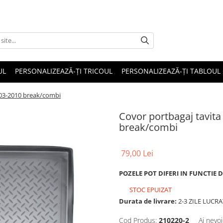
UL
PERSONALIZEAZĂ-ȚI TRICOUL
PERSONALIZEAZĂ-ȚI TABLOUL
003-2010 break/combi
Covor portbagaj tavit
break/combi
79,00 Lei
POZELE POT DIFERI IN FUNCTIE 
STOC EPUIZAT
Durata de livrare:
2-3 ZILE LUCR
Cod Produs:
210220-2
Ai nevoi