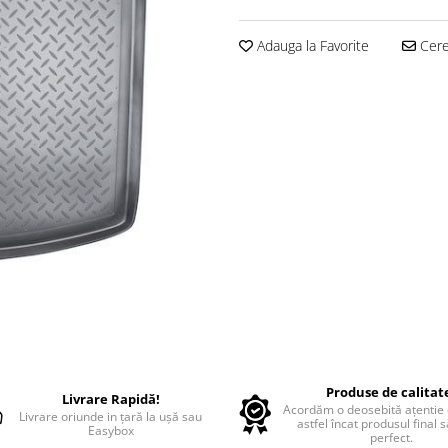
Adauga la Favorite
Cere 
Produse de calitat
Livrare Rapidă!
Acordăm o deosebită ațentie d
Livrare oriunde in țară la ușă sau
astfel încat produsul final 
Easybox
perfect.