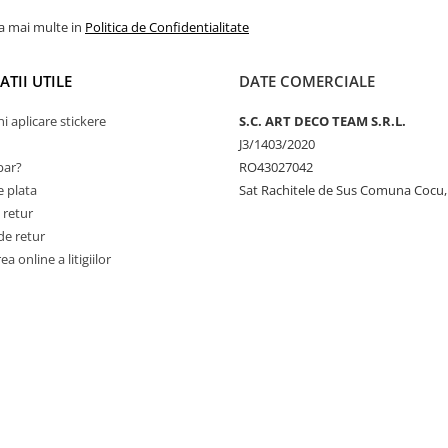
la mai multe in
Politica de Confidentialitate
TII UTILE
DATE COMERCIALE
ni aplicare stickere
S.C. ART DECO TEAM S.R.L.
J3/1403/2020
ar?
RO43027042
 plata
Sat Rachitele de Sus Comuna Cocu,
 retur
de retur
a online a litigiilor