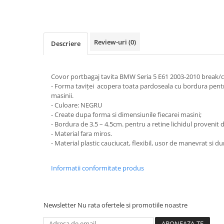
STICKERE MARI
STICKERE CAMIOANE
DAF
Review-uri
(0)
Descriere
IVECO
MAN
MERCEDES CAMIOANE
Covor portbagaj tavita BMW Seria 5 E61 2003-2010 break
RENAULT CAMIOANE
- Forma taviței acopera toata pardoseala cu bordura pentru
masinii.
VOLVO CAMIOANE
- Culoare: NEGRU
STICKERE MOTO/ATV
- Create dupa forma si dimensiunile fiecarei masini;
- Bordura de 3.5 – 4.5cm. pentru a retine lichidul provenit d
18+ STICKER
- Material fara miros.
4X4/OFF ROAD STICKER
- Material plastic cauciucat, flexibil, usor de manevrat si dur
BABY ON BOARD
Informatii conformitate produs
CAR AUDIO
DIVERSE
DRIFT
Newsletter
Nu rata ofertele si promotiile noastre
LOW STICKERS