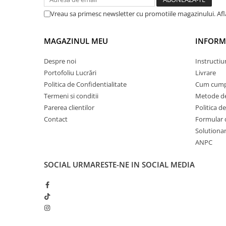
PARASOLARE
Vreau sa primesc newsletter cu promotiile magazinului. Af
PAUL WALKER STICKER
MAGAZINUL MEU
INFORMA
PENTRU FETE
PRODUSE IN TRENDING
Despre noi
Instructiu
SETURI STICKERE
Portofoliu Lucrări
Livrare
Politica de Confidentialitate
Cum cump
STICKERE CAPAC REZERVOR
Termeni si conditii
Metode de
STICKERE CRĂCIUN
Parerea clientilor
Politica de
STICKERE CU ANIMALE
Contact
Formular 
Solutionare
STICKERE GEAM MIC
ANPC
STICKERE JDM
SOCIAL
URMARESTE-NE IN SOCIAL MEDIA
STICKERE PENTRU CAPOTA
STICKERE PENTRU LATERALE
STICKERE PERSONALIZATE
STICKERE PRAGURI