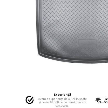
MAZDA
MERCEDES
OPEL
PEUGEOT
RENAULT
SEAT
SKODA
VOLKSWAGEN
VOLVO
STICKERE STALPI
STALPI MARCI AUTO
TOP VANZARI
STICKERE PARBRIZ
STICKERE STALPI SI GEAM MIC
Distribuie
pe
STICKERE CAMUFLAJ
Experiență
Facebook
Avem o experiență de 8 ANI în spate
STICKERE PENTRU FIRME
și peste 40.000 de comenzi onorate
cu succes.