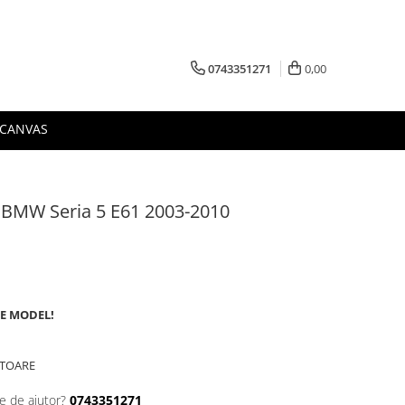
0743351271
0,00
 CANVAS
a BMW Seria 5 E61 2003-2010
DE MODEL!
ATOARE
e de ajutor?
0743351271