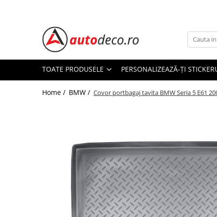
Toate Produsele
STICKERE AUTO
STICKERE MARCI AUTO
TOATE PRODUSELE
PERSONALIZEAZĂ-ȚI STICKER
ALFA ROMEO
Home /
BMW /
AUDI
Covor portbagaj tavita BMW Seria 5 E61 2
BMW
CHEVROLET
CITROEN
DACIA
FIAT
FORD
HONDA
HYUNDAI
KIA