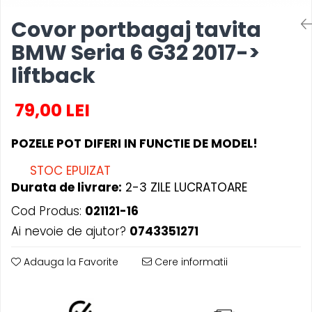
OPEL
PENTRU PASIONATII AUTO
Covor portbagaj tavita
PEUGEOT
TRICOURI AMUZANTE
BMW Seria 6 G32 2017->
RENAULT
TRICOURI ANIVERSARE
SEAT
liftback
TRICOURI CU MESAJE
SKODA
TRICOURI CU PROFESII
VOLKSWAGEN
79,00 LEI
TRICOURI CUPLURI/TINERI
VOLVO
CASATORITI
STICKERE STALPI
POZELE POT DIFERI IN FUNCTIE DE MODEL!
TRICOURI DAMA
STALPI MARCI AUTO
STOC EPUIZAT
TRICOURI IUBITORI DE CAINI
TOP VANZARI
Durata de livrare:
2-3 ZILE LUCRATOARE
TRICOURI IUBITORI DE PISICI
STICKERE PARBRIZ
Cod Produs:
021121-16
TRICOURI JDM
STICKERE STALPI SI GEAM MIC
Ai nevoie de ajutor?
0743351271
TRICOURI MOTO/ATV
STICKERE CAMUFLAJ
Adauga la Favorite
Cere informatii
TRICOURI OFF ROAD/4X4
STICKERE PENTRU FIRME
TRICOURI PENTRU SOFERI DE
STICKERE MARI
CAMION
STICKERE CAMIOANE