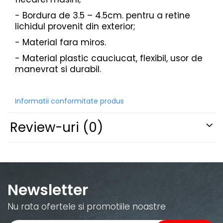
PAUL WALKER STICKER
- Bordura de 3.5 – 4.5cm. pentru a retine
PENTRU FETE
lichidul provenit din exterior;
PRODUSE IN TRENDING
- Material fara miros.
SETURI STICKERE
- Material plastic cauciucat, flexibil, usor de
manevrat si durabil.
STICKERE CAPAC REZERVOR
STICKERE CRĂCIUN
STICKERE CU ANIMALE
Informatii conformitate produs
STICKERE GEAM MIC
Review-uri
(0)
STICKERE JDM
STICKERE PENTRU CAPOTA
STICKERE PENTRU LATERALE
STICKERE PERSONALIZATE
Newsletter
STICKERE PRAGURI
Nu rata ofertele si promotiile noastre
STICKERE PRINTATE