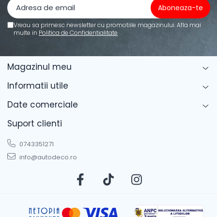
STICKERE UTILAJE AGRICOLE
VANATOARE - PESCUIT
Vreau sa primesc newsletter cu promotiile magazinului. Afla mai
multe in
Politica de Confidentialitate
Magazinul meu
Informatii utile
Date comerciale
Suport clienti
0743351271
info@autodeco.ro