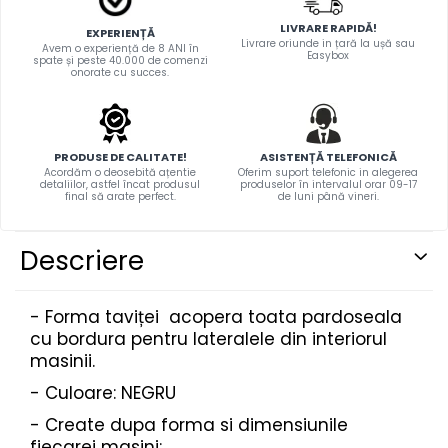
TRICOURI PESCUIT/VANATOARE
DAF
LIVRARE RAPIDĂ!
EXPERIENȚĂ
TRICOURI SOFERI SI SOFERITE
Livrare oriunde in țară la ușă sau
Avem o experiență de 8 ANI în
IVECO
Easybox
spate și peste 40.000 de comenzi
onorate cu succes.
MAN
MERCEDES CAMIOANE
RENAULT CAMIOANE
VOLVO CAMIOANE
PRODUSE DE CALITATE!
ASISTENȚĂ TELEFONICĂ
Acordăm o deosebită ațentie
Oferim suport telefonic in alegerea
STICKERE MOTO/ATV
detaliilor, astfel încat produsul
produselor în intervalul orar 09-17
final să arate perfect.
de luni până vineri.
18+ STICKER
4X4/OFF ROAD STICKER
Descriere
BABY ON BOARD
CAR AUDIO
- Forma taviței acopera toata pardoseala
cu bordura pentru lateralele din interiorul
DIVERSE
masinii.
DRIFT
- Culoare: NEGRU
LOW STICKERS
- Create dupa forma si dimensiunile
PARASOLARE
fiecarei masini;