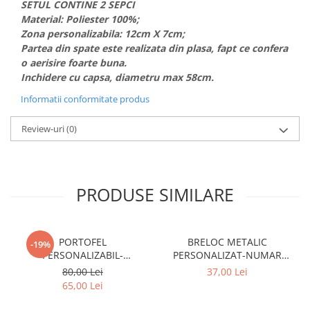
SETUL CONTINE 2 SEPCI
PAUL WALKER STICKER
Material: Poliester 100%;
PENTRU FETE
Zona personalizabila: 12cm X 7cm;
Partea din spate este realizata din plasa, fapt ce confera
PRODUSE IN TRENDING
o aerisire foarte buna.
SETURI STICKERE
Inchidere cu capsa, diametru max 58cm.
STICKERE CAPAC REZERVOR
Informatii conformitate produs
STICKERE CRĂCIUN
Review-uri
(0)
STICKERE CU ANIMALE
STICKERE GEAM MIC
STICKERE JDM
PRODUSE SIMILARE
STICKERE PENTRU CAPOTA
STICKERE PENTRU LATERALE
PORTOFEL
BRELOC METALIC
-19%
STICKERE PERSONALIZATE
PERSONALIZABIL-
PERSONALIZAT-NUMAR
STICKERE PRAGURI
SIGLA/POZA , NR. AUTO/
AUTO
80,00 Lei
37,00 Lei
TEXTUL TAU
65,00 Lei
STICKERE PRINTATE
STICKERE UTILAJE AGRICOLE