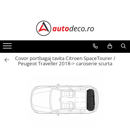
Toate Produsele
STICKERE AUTO
STICKERE MARCI AUTO
ALFA ROMEO
AUDI
Covor portbagaj tavita Citroen SpaceTourer /
Peugeot Traveller 2018-> caroserie scurta
BMW
CHEVROLET
CITROEN
DACIA
FIAT
FORD
HONDA
HYUNDAI
KIA