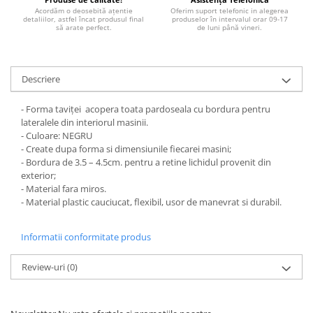
STICKERE MARI
Acordăm o deosebită ațentie
Oferim suport telefonic in alegerea
detaliilor, astfel încat produsul final
produselor în intervalul orar 09-17
STICKERE CAMIOANE
să arate perfect.
de luni până vineri.
DAF
IVECO
Descriere
MAN
MERCEDES CAMIOANE
- Forma taviței acopera toata pardoseala cu bordura pentru
RENAULT CAMIOANE
lateralele din interiorul masinii.
VOLVO CAMIOANE
- Culoare: NEGRU
- Create dupa forma si dimensiunile fiecarei masini;
STICKERE MOTO/ATV
- Bordura de 3.5 – 4.5cm. pentru a retine lichidul provenit din
18+ STICKER
exterior;
- Material fara miros.
4X4/OFF ROAD STICKER
- Material plastic cauciucat, flexibil, usor de manevrat si durabil.
BABY ON BOARD
Informatii conformitate produs
CAR AUDIO
DIVERSE
Review-uri
(0)
DRIFT
LOW STICKERS