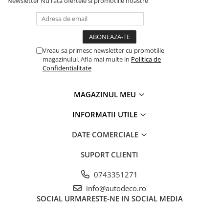
Newsletter
Nu rata ofertele si promotiile noastre
PARASOLARE
PAUL WALKER STICKER
PENTRU FETE
Vreau sa primesc newsletter cu promotiile
PRODUSE IN TRENDING
magazinului. Afla mai multe in
Politica de
Confidentialitate
SETURI STICKERE
STICKERE CAPAC REZERVOR
MAGAZINUL MEU
STICKERE CRĂCIUN
INFORMATII UTILE
STICKERE CU ANIMALE
STICKERE GEAM MIC
DATE COMERCIALE
STICKERE JDM
SUPORT CLIENTI
STICKERE PENTRU CAPOTA
0743351271
STICKERE PENTRU LATERALE
info@autodeco.ro
STICKERE PERSONALIZATE
SOCIAL
URMARESTE-NE IN SOCIAL MEDIA
STICKERE PRAGURI