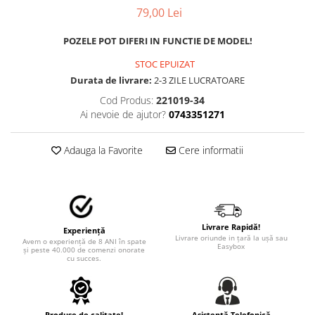
MAZDA
79,00 Lei
MERCEDES
OPEL
POZELE POT DIFERI IN FUNCTIE DE MODEL!
PEUGEOT
STOC EPUIZAT
RENAULT
Durata de livrare:
2-3 ZILE LUCRATOARE
SEAT
Cod Produs:
221019-34
SKODA
Ai nevoie de ajutor?
0743351271
VOLKSWAGEN
VOLVO
Adauga la Favorite
Cere informatii
STICKERE STALPI
STALPI MARCI AUTO
TOP VANZARI
STICKERE PARBRIZ
Livrare Rapidă!
Experiență
Livrare oriunde in țară la ușă sau
Avem o experiență de 8 ANI în spate
Easybox
STICKERE STALPI SI GEAM MIC
și peste 40.000 de comenzi onorate
cu succes.
STICKERE CAMUFLAJ
STICKERE PENTRU FIRME
Produse de calitate!
Asistență Telefonică