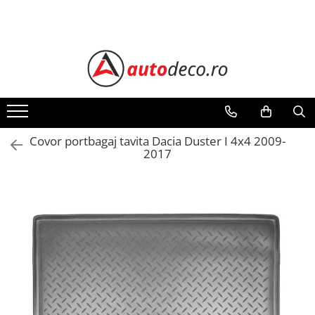
Toate Produsele
STICKERE AUTO
STICKERE MARCI AUTO
ALFA ROMEO
AUDI
Covor portbagaj tavita Dacia Duster I 4x4 2009-
2017
BMW
CHEVROLET
CITROEN
DACIA
FIAT
FORD
HONDA
HYUNDAI
KIA