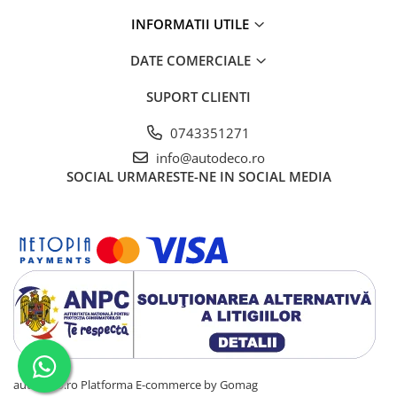
STICKERE PRINTATE
INFORMATII UTILE
STICKERE UTILAJE AGRICOLE
VANATOARE - PESCUIT
DATE COMERCIALE
STICKERE PERSONALIZATE
SUPORT CLIENTI
PRODUSE PERSONALIZATE FIRME
0743351271
CARTI DE VIZITA
info@autodeco.ro
ECHIPAMENT DE LUCRU
SOCIAL
URMARESTE-NE IN SOCIAL MEDIA
PERSONALIZAT
PLACUTE INFORMATIVE
BANNERE PERSONALIZATE
TRICOURI PERSONALIZATE
TRICOURI MĂRCI AUTO
TRICOURI AUDI
TRICOURI BMW
TRICOURI DACIA
TRICOURI FORD
autodeco.ro
Platforma E-commerce by Gomag