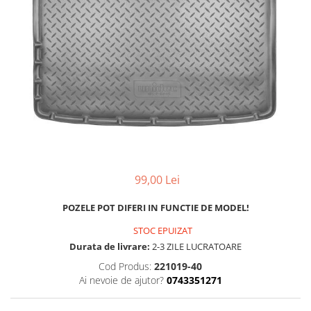
MAZDA
MERCEDES
OPEL
PEUGEOT
RENAULT
SEAT
SKODA
VOLKSWAGEN
VOLVO
STICKERE STALPI
99,00 Lei
STALPI MARCI AUTO
TOP VANZARI
POZELE POT DIFERI IN FUNCTIE DE MODEL!
STICKERE PARBRIZ
STOC EPUIZAT
Durata de livrare:
2-3 ZILE LUCRATOARE
STICKERE STALPI SI GEAM MIC
Cod Produs:
221019-40
STICKERE CAMUFLAJ
Ai nevoie de ajutor?
0743351271
STICKERE PENTRU FIRME