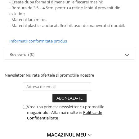
- Create dupa forma si dimensiunile fiecarei masini;
PARASOLARE
- Bordura de 3.5 – 4.5cm. pentru a retine lichidul provenit din
exterior;
PAUL WALKER STICKER
- Material fara miros.
PENTRU FETE
- Material plastic cauciucat, flexibil, usor de manevrat si durabil.
PRODUSE IN TRENDING
Informatii conformitate produs
SETURI STICKERE
STICKERE CAPAC REZERVOR
Review-uri
(0)
STICKERE CRĂCIUN
STICKERE CU ANIMALE
Newsletter
Nu rata ofertele si promotiile noastre
STICKERE GEAM MIC
STICKERE JDM
STICKERE PENTRU CAPOTA
Vreau sa primesc newsletter cu promotiile
STICKERE PENTRU LATERALE
magazinului. Afla mai multe in
Politica de
Confidentialitate
STICKERE PERSONALIZATE
STICKERE PRAGURI
MAGAZINUL MEU