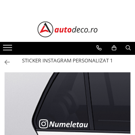
Toate Produsele
STICKERE AUTO
STICKERE MARCI AUTO
ALFA ROMEO
AUDI
STICKER INSTAGRAM PERSONALIZAT 1
BMW
CHEVROLET
CITROEN
DACIA
FIAT
FORD
HONDA
HYUNDAI
KIA