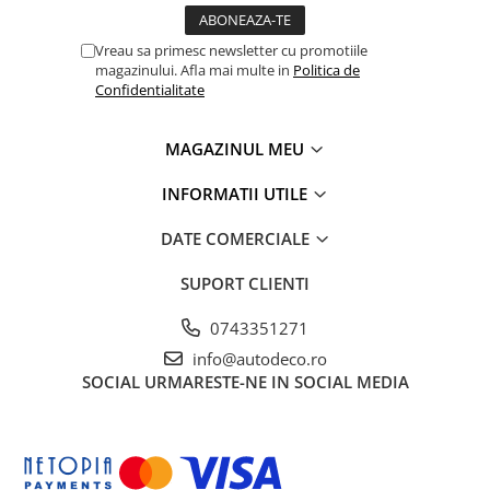
TRICOURI HONDA
TRICOURI MERCEDES
Vreau sa primesc newsletter cu promotiile
TRICOURI OPEL
magazinului. Afla mai multe in
Politica de
TRICOURI PEUGEOT
Confidentialitate
TRICOURI RENAULT
TRICOURI SEAT
MAGAZINUL MEU
TRICOURI SKODA
INFORMATII UTILE
TRICOURI VOLKSWAGEN
TRICOURI VOLVO
DATE COMERCIALE
PENTRU PASIONATII AUTO
SUPORT CLIENTI
TRICOURI AMUZANTE
TRICOURI ANIVERSARE
0743351271
info@autodeco.ro
TRICOURI CU MESAJE
SOCIAL
URMARESTE-NE IN SOCIAL MEDIA
TRICOURI CU PROFESII
TRICOURI CUPLURI/TINERI
CASATORITI
TRICOURI DAMA