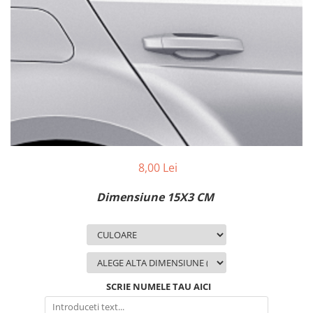
MAZDA
MERCEDES
OPEL
PEUGEOT
RENAULT
SEAT
SKODA
VOLKSWAGEN
VOLVO
STICKERE STALPI
8,00 Lei
STALPI MARCI AUTO
Dimensiune 15X3 CM
TOP VANZARI
STICKERE PARBRIZ
STICKERE STALPI SI GEAM MIC
STICKERE CAMUFLAJ
SCRIE NUMELE TAU AICI
STICKERE PENTRU FIRME