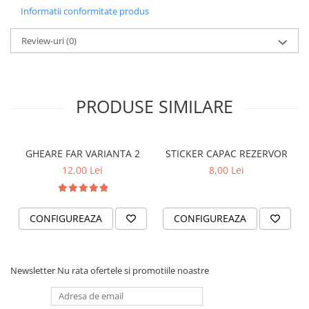
STICKERE PRINTATE
- Pentru stickere personalizate si pentru a vizualiza
Informatii conformitate produs
portofoliul nostru va rugam sa ne contactati
aici!
STICKERE UTILAJE AGRICOLE
Review-uri
(0)
VANATOARE - PESCUIT
STICKERE PERSONALIZATE
PRODUSE PERSONALIZATE FIRME
PRODUSE SIMILARE
CARTI DE VIZITA
ECHIPAMENT DE LUCRU
PERSONALIZAT
GHEARE FAR VARIANTA 2
STICKER CAPAC REZERVOR
PLACUTE INFORMATIVE
12,00 Lei
8,00 Lei
BANNERE PERSONALIZATE
TRICOURI PERSONALIZATE
TRICOURI MĂRCI AUTO
CONFIGUREAZA
CONFIGUREAZA
TRICOURI AUDI
TRICOURI BMW
Newsletter
Nu rata ofertele si promotiile noastre
TRICOURI DACIA
TRICOURI FORD