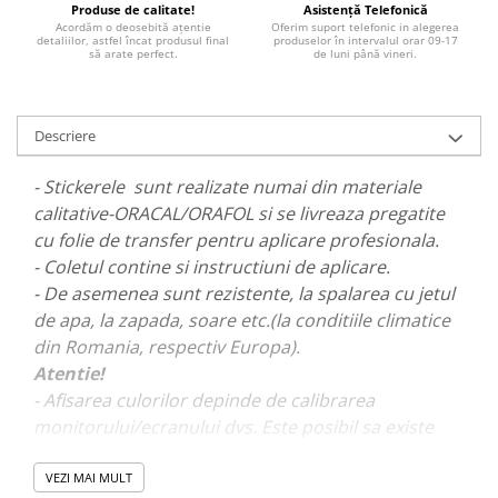
Produse de calitate!
Asistență Telefonică
PARASOLARE
Acordăm o deosebită ațentie
Oferim suport telefonic in alegerea
detaliilor, astfel încat produsul final
produselor în intervalul orar 09-17
PAUL WALKER STICKER
să arate perfect.
de luni până vineri.
PENTRU FETE
PRODUSE IN TRENDING
Descriere
SETURI STICKERE
- Stickerele sunt realizate numai din materiale
STICKERE CAPAC REZERVOR
calitative-ORACAL/ORAFOL si se livreaza pregatite
STICKERE CRĂCIUN
cu folie de transfer pentru aplicare profesionala.
STICKERE CU ANIMALE
- Coletul contine si instructiuni de aplicare.
- De asemenea sunt rezistente, la spalarea cu jetul
STICKERE GEAM MIC
de apa, la zapada, soare etc.(la conditiile climatice
STICKERE JDM
din Romania, respectiv Europa).
STICKERE PENTRU CAPOTA
Atentie!
- Afisarea culorilor depinde de calibrarea
STICKERE PENTRU LATERALE
monitorului/ecranului dvs. Este posibil sa existe
STICKERE PERSONALIZATE
mici diferente de nuante.
STICKERE PRAGURI
VEZI MAI MULT