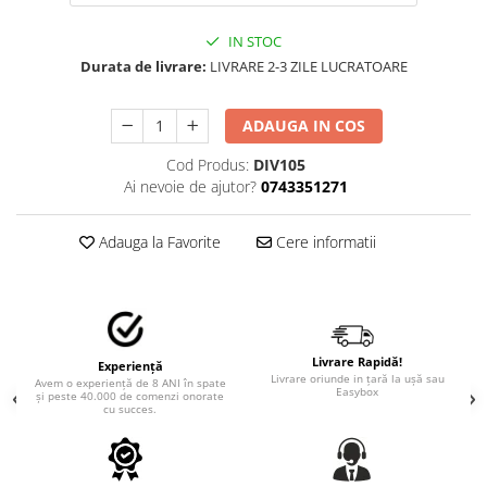
STICKERE MARI
STICKERE CAMIOANE
IN STOC
Durata de livrare:
LIVRARE 2-3 ZILE LUCRATOARE
DAF
IVECO
MAN
ADAUGA IN COS
MERCEDES CAMIOANE
Cod Produs:
DIV105
RENAULT CAMIOANE
Ai nevoie de ajutor?
0743351271
VOLVO CAMIOANE
STICKERE MOTO/ATV
Adauga la Favorite
Cere informatii
18+ STICKER
4X4/OFF ROAD STICKER
BABY ON BOARD
Livrare Rapidă!
Experiență
CAR AUDIO
Livrare oriunde in țară la ușă sau
Avem o experiență de 8 ANI în spate
Easybox
și peste 40.000 de comenzi onorate
DIVERSE
cu succes.
DRIFT
LOW STICKERS