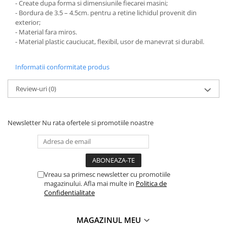
- Create dupa forma si dimensiunile fiecarei masini;
PARASOLARE
- Bordura de 3.5 – 4.5cm. pentru a retine lichidul provenit din
exterior;
PAUL WALKER STICKER
- Material fara miros.
PENTRU FETE
- Material plastic cauciucat, flexibil, usor de manevrat si durabil.
PRODUSE IN TRENDING
Informatii conformitate produs
SETURI STICKERE
STICKERE CAPAC REZERVOR
Review-uri
(0)
STICKERE CRĂCIUN
STICKERE CU ANIMALE
Newsletter
Nu rata ofertele si promotiile noastre
STICKERE GEAM MIC
STICKERE JDM
STICKERE PENTRU CAPOTA
Vreau sa primesc newsletter cu promotiile
STICKERE PENTRU LATERALE
magazinului. Afla mai multe in
Politica de
Confidentialitate
STICKERE PERSONALIZATE
STICKERE PRAGURI
MAGAZINUL MEU