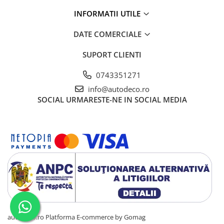
STICKERE PRINTATE
INFORMATII UTILE
STICKERE UTILAJE AGRICOLE
VANATOARE - PESCUIT
DATE COMERCIALE
STICKERE PERSONALIZATE
SUPORT CLIENTI
PRODUSE PERSONALIZATE FIRME
0743351271
CARTI DE VIZITA
info@autodeco.ro
ECHIPAMENT DE LUCRU
SOCIAL
URMARESTE-NE IN SOCIAL MEDIA
PERSONALIZAT
PLACUTE INFORMATIVE
BANNERE PERSONALIZATE
TRICOURI PERSONALIZATE
TRICOURI MĂRCI AUTO
TRICOURI AUDI
TRICOURI BMW
TRICOURI DACIA
TRICOURI FORD
autodeco.ro
Platforma E-commerce by Gomag