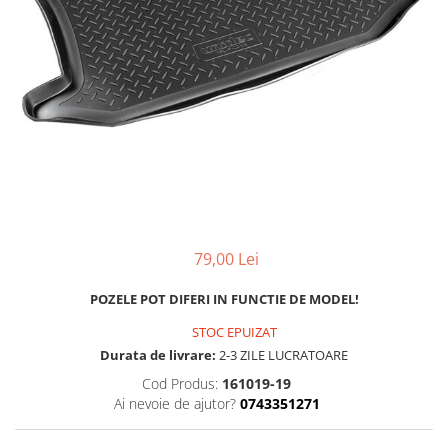
MAZDA
MERCEDES
OPEL
PEUGEOT
RENAULT
SEAT
SKODA
VOLKSWAGEN
VOLVO
STICKERE STALPI
79,00 Lei
STALPI MARCI AUTO
TOP VANZARI
POZELE POT DIFERI IN FUNCTIE DE MODEL!
STICKERE PARBRIZ
STOC EPUIZAT
Durata de livrare:
2-3 ZILE LUCRATOARE
STICKERE STALPI SI GEAM MIC
Cod Produs:
161019-19
STICKERE CAMUFLAJ
Ai nevoie de ajutor?
0743351271
STICKERE PENTRU FIRME