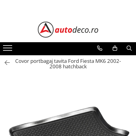
Toate Produsele
STICKERE AUTO
STICKERE MARCI AUTO
ALFA ROMEO
AUDI
Covor portbagaj tavita Ford Fiesta MK6 2002-
2008 hatchback
BMW
CHEVROLET
CITROEN
DACIA
FIAT
FORD
HONDA
HYUNDAI
KIA