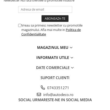
Newsletter
Nu rata ofertele si promotiile noastre
PAUL WALKER STICKER
PENTRU FETE
PRODUSE IN TRENDING
Vreau sa primesc newsletter cu promotiile
SETURI STICKERE
magazinului. Afla mai multe in
Politica de
STICKERE CAPAC REZERVOR
Confidentialitate
STICKERE CRĂCIUN
MAGAZINUL MEU
STICKERE CU ANIMALE
STICKERE GEAM MIC
INFORMATII UTILE
STICKERE JDM
DATE COMERCIALE
STICKERE PENTRU CAPOTA
SUPORT CLIENTI
STICKERE PENTRU LATERALE
STICKERE PERSONALIZATE
0743351271
info@autodeco.ro
STICKERE PRAGURI
SOCIAL
URMARESTE-NE IN SOCIAL MEDIA
STICKERE PRINTATE
STICKERE UTILAJE AGRICOLE