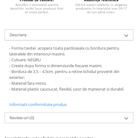
TRICOURI PESCUIT/VANATOARE
Acordăm o deosebită ațentie
Oferim suport telefonic in alegerea
DAF
detaliilor, astfel încat produsul final
produselor în intervalul orar 09-17
să arate perfect.
de luni până vineri.
TRICOURI SOFERI SI SOFERITE
IVECO
MAN
MERCEDES CAMIOANE
Descriere
RENAULT CAMIOANE
- Forma taviței acopera toata pardoseala cu bordura pentru
VOLVO CAMIOANE
lateralele din interiorul masinii.
STICKERE MOTO/ATV
- Culoare: NEGRU
- Create dupa forma si dimensiunile fiecarei masini;
18+ STICKER
- Bordura de 3.5 – 4.5cm. pentru a retine lichidul provenit din
4X4/OFF ROAD STICKER
exterior;
- Material fara miros.
BABY ON BOARD
- Material plastic cauciucat, flexibil, usor de manevrat si durabil.
CAR AUDIO
DIVERSE
Informatii conformitate produs
DRIFT
Review-uri
(0)
LOW STICKERS
PARASOLARE