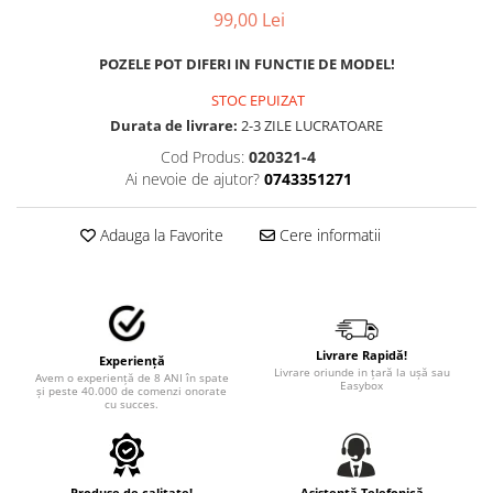
MAZDA
99,00 Lei
MERCEDES
OPEL
POZELE POT DIFERI IN FUNCTIE DE MODEL!
PEUGEOT
STOC EPUIZAT
RENAULT
Durata de livrare:
2-3 ZILE LUCRATOARE
SEAT
Cod Produs:
020321-4
SKODA
Ai nevoie de ajutor?
0743351271
VOLKSWAGEN
VOLVO
Adauga la Favorite
Cere informatii
STICKERE STALPI
STALPI MARCI AUTO
TOP VANZARI
STICKERE PARBRIZ
Livrare Rapidă!
Experiență
Livrare oriunde in țară la ușă sau
Avem o experiență de 8 ANI în spate
Easybox
STICKERE STALPI SI GEAM MIC
și peste 40.000 de comenzi onorate
cu succes.
STICKERE CAMUFLAJ
STICKERE PENTRU FIRME
Produse de calitate!
Asistență Telefonică