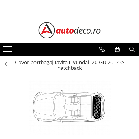
Toate Produsele
STICKERE AUTO
STICKERE MARCI AUTO
ALFA ROMEO
AUDI
Covor portbagaj tavita Hyundai i20 GB 2014->
hatchback
BMW
CHEVROLET
CITROEN
DACIA
FIAT
FORD
HONDA
HYUNDAI
KIA