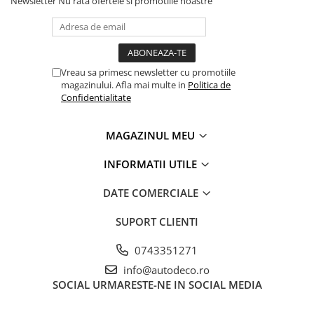
Newsletter
Nu rata ofertele si promotiile noastre
PARASOLARE
PAUL WALKER STICKER
PENTRU FETE
Vreau sa primesc newsletter cu promotiile
PRODUSE IN TRENDING
magazinului. Afla mai multe in
Politica de
Confidentialitate
SETURI STICKERE
STICKERE CAPAC REZERVOR
MAGAZINUL MEU
STICKERE CRĂCIUN
INFORMATII UTILE
STICKERE CU ANIMALE
STICKERE GEAM MIC
DATE COMERCIALE
STICKERE JDM
SUPORT CLIENTI
STICKERE PENTRU CAPOTA
0743351271
STICKERE PENTRU LATERALE
info@autodeco.ro
STICKERE PERSONALIZATE
SOCIAL
URMARESTE-NE IN SOCIAL MEDIA
STICKERE PRAGURI