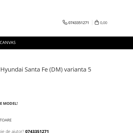
0743351271
0,00
 CANVAS
 Hyundai Santa Fe (DM) varianta 5
DE MODEL!
ATOARE
oie de ajutor?
0743351271