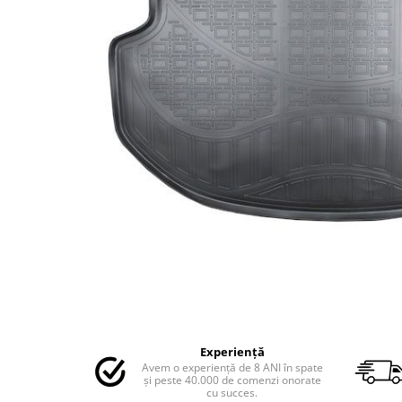
MAZDA
MERCEDES
OPEL
PEUGEOT
RENAULT
SEAT
SKODA
VOLKSWAGEN
VOLVO
STICKERE STALPI
STALPI MARCI AUTO
TOP VANZARI
STICKERE PARBRIZ
STICKERE STALPI SI GEAM MIC
Distribuie
pe
STICKERE CAMUFLAJ
Experiență
Facebook
Avem o experiență de 8 ANI în spate
STICKERE PENTRU FIRME
și peste 40.000 de comenzi onorate
cu succes.