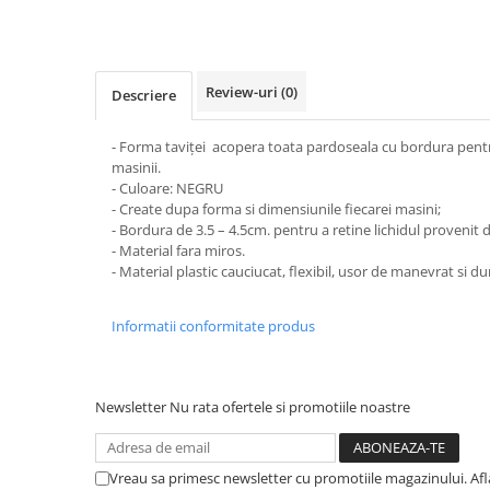
STICKERE MARI
STICKERE CAMIOANE
DAF
Review-uri
(0)
Descriere
IVECO
MAN
- Forma taviței acopera toata pardoseala cu bordura pentru
MERCEDES CAMIOANE
masinii.
RENAULT CAMIOANE
- Culoare: NEGRU
- Create dupa forma si dimensiunile fiecarei masini;
VOLVO CAMIOANE
- Bordura de 3.5 – 4.5cm. pentru a retine lichidul provenit d
STICKERE MOTO/ATV
- Material fara miros.
- Material plastic cauciucat, flexibil, usor de manevrat si dur
18+ STICKER
4X4/OFF ROAD STICKER
Informatii conformitate produs
BABY ON BOARD
CAR AUDIO
Newsletter
Nu rata ofertele si promotiile noastre
DIVERSE
DRIFT
LOW STICKERS
Vreau sa primesc newsletter cu promotiile magazinului. Af