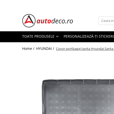
Toate Produsele
STICKERE AUTO
STICKERE MARCI AUTO
TOATE PRODUSELE
PERSONALIZEAZĂ-ȚI STICKER
ALFA ROMEO
Home /
HYUNDAI /
AUDI
Covor portbagaj tavita Hyundai Santa 
BMW
CHEVROLET
CITROEN
DACIA
FIAT
FORD
HONDA
HYUNDAI
KIA