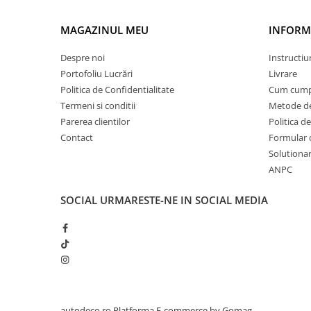
PARASOLARE
MAGAZINUL MEU
INFORMA
PAUL WALKER STICKER
PENTRU FETE
Despre noi
Instructiu
Portofoliu Lucrări
Livrare
PRODUSE IN TRENDING
Politica de Confidentialitate
Cum cump
SETURI STICKERE
Termeni si conditii
Metode de
STICKERE CAPAC REZERVOR
Parerea clientilor
Politica de
Contact
Formular 
STICKERE CRĂCIUN
Solutionare
STICKERE CU ANIMALE
ANPC
STICKERE GEAM MIC
SOCIAL
URMARESTE-NE IN SOCIAL MEDIA
STICKERE JDM
STICKERE PENTRU CAPOTA
STICKERE PENTRU LATERALE
STICKERE PERSONALIZATE
STICKERE PRAGURI
autodeco.ro
Platforma E-commerce by Gomag