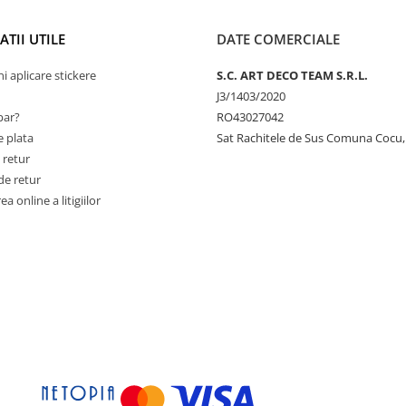
TII UTILE
DATE COMERCIALE
ni aplicare stickere
S.C. ART DECO TEAM S.R.L.
J3/1403/2020
ar?
RO43027042
 plata
Sat Rachitele de Sus Comuna Cocu,
 retur
de retur
a online a litigiilor