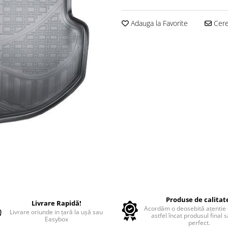
Adauga la Favorite
Cere 
Produse de calitat
Livrare Rapidă!
Acordăm o deosebită ațentie d
Livrare oriunde in țară la ușă sau
astfel încat produsul final 
Easybox
perfect.