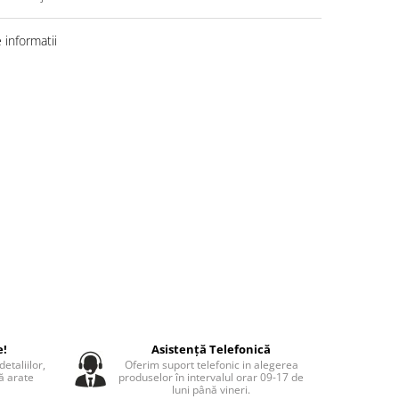
informatii
e!
Asistență Telefonică
etaliilor,
Oferim suport telefonic in alegerea
să arate
produselor în intervalul orar 09-17 de
luni până vineri.