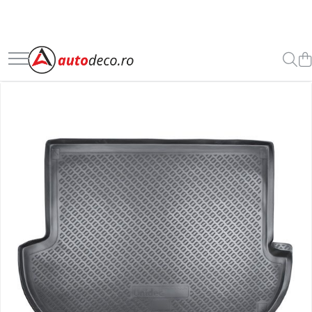
Toate Produsele
STICKERE AUTO
STICKERE MARCI AUTO
ALFA ROMEO
AUDI
BMW
CHEVROLET
CITROEN
DACIA
FIAT
FORD
HONDA
HYUNDAI
KIA