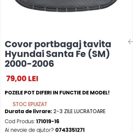
MAZDA
MERCEDES
OPEL
PEUGEOT
RENAULT
SEAT
Covor portbagaj tavita
SKODA
Hyundai Santa Fe (SM)
VOLKSWAGEN
2000-2006
VOLVO
STICKERE STALPI
79,00 LEI
STALPI MARCI AUTO
TOP VANZARI
POZELE POT DIFERI IN FUNCTIE DE MODEL!
STICKERE PARBRIZ
STOC EPUIZAT
STICKERE STALPI SI GEAM MIC
Durata de livrare:
2-3 ZILE LUCRATOARE
STICKERE CAMUFLAJ
Cod Produs:
171019-16
STICKERE PENTRU FIRME
Ai nevoie de ajutor?
0743351271