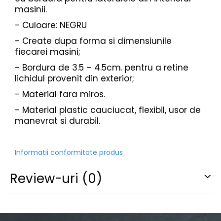
masinii.
PARASOLARE
- Culoare: NEGRU
PAUL WALKER STICKER
PENTRU FETE
- Create dupa forma si dimensiunile
fiecarei masini;
PRODUSE IN TRENDING
- Bordura de 3.5 – 4.5cm. pentru a retine
SETURI STICKERE
lichidul provenit din exterior;
STICKERE CAPAC REZERVOR
- Material fara miros.
STICKERE CRĂCIUN
- Material plastic cauciucat, flexibil, usor de
STICKERE CU ANIMALE
manevrat si durabil.
STICKERE GEAM MIC
STICKERE JDM
Informatii conformitate produs
STICKERE PENTRU CAPOTA
Review-uri
(0)
STICKERE PENTRU LATERALE
STICKERE PERSONALIZATE
STICKERE PRAGURI