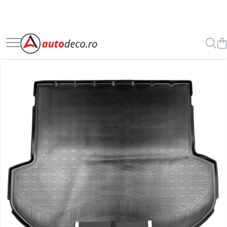
Toate Produsele
STICKERE AUTO
STICKERE MARCI AUTO
ALFA ROMEO
AUDI
BMW
CHEVROLET
CITROEN
DACIA
FIAT
FORD
HONDA
HYUNDAI
KIA