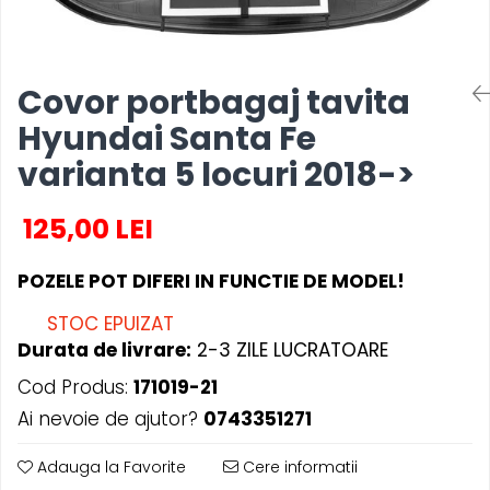
MAZDA
MERCEDES
OPEL
PEUGEOT
Covor portbagaj tavita
RENAULT
Hyundai Santa Fe
SEAT
varianta 5 locuri 2018->
SKODA
VOLKSWAGEN
125,00 LEI
VOLVO
STICKERE STALPI
POZELE POT DIFERI IN FUNCTIE DE MODEL!
STALPI MARCI AUTO
STOC EPUIZAT
TOP VANZARI
Durata de livrare:
2-3 ZILE LUCRATOARE
STICKERE PARBRIZ
Cod Produs:
171019-21
STICKERE STALPI SI GEAM MIC
Ai nevoie de ajutor?
0743351271
STICKERE CAMUFLAJ
STICKERE PENTRU FIRME
Adauga la Favorite
Cere informatii