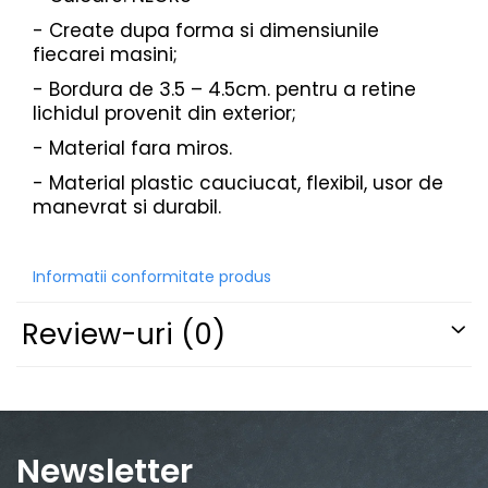
PARASOLARE
- Create dupa forma si dimensiunile
fiecarei masini;
PAUL WALKER STICKER
- Bordura de 3.5 – 4.5cm. pentru a retine
PENTRU FETE
lichidul provenit din exterior;
PRODUSE IN TRENDING
- Material fara miros.
SETURI STICKERE
- Material plastic cauciucat, flexibil, usor de
STICKERE CAPAC REZERVOR
manevrat si durabil.
STICKERE CRĂCIUN
STICKERE CU ANIMALE
Informatii conformitate produs
STICKERE GEAM MIC
STICKERE JDM
Review-uri
(0)
STICKERE PENTRU CAPOTA
STICKERE PENTRU LATERALE
STICKERE PERSONALIZATE
Newsletter
STICKERE PRAGURI