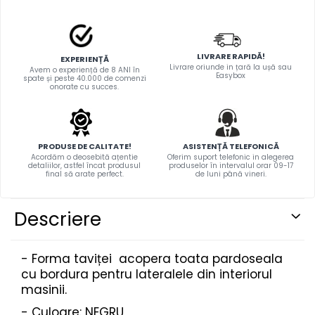
STICKERE MARI
STICKERE CAMIOANE
DAF
LIVRARE RAPIDĂ!
EXPERIENȚĂ
IVECO
Livrare oriunde in țară la ușă sau
Avem o experiență de 8 ANI în
Easybox
spate și peste 40.000 de comenzi
MAN
onorate cu succes.
MERCEDES CAMIOANE
RENAULT CAMIOANE
VOLVO CAMIOANE
PRODUSE DE CALITATE!
ASISTENȚĂ TELEFONICĂ
STICKERE MOTO/ATV
Acordăm o deosebită ațentie
Oferim suport telefonic in alegerea
detaliilor, astfel încat produsul
produselor în intervalul orar 09-17
final să arate perfect.
de luni până vineri.
18+ STICKER
4X4/OFF ROAD STICKER
Descriere
BABY ON BOARD
CAR AUDIO
- Forma taviței acopera toata pardoseala
DIVERSE
cu bordura pentru lateralele din interiorul
DRIFT
masinii.
LOW STICKERS
- Culoare: NEGRU