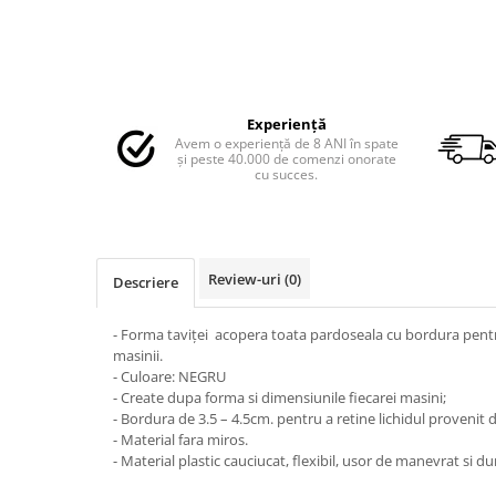
MAZDA
MERCEDES
OPEL
PEUGEOT
RENAULT
Experiență
Avem o experiență de 8 ANI în spate
SEAT
și peste 40.000 de comenzi onorate
cu succes.
SKODA
VOLKSWAGEN
VOLVO
STICKERE STALPI
Review-uri
(0)
Descriere
STALPI MARCI AUTO
TOP VANZARI
- Forma taviței acopera toata pardoseala cu bordura pentru
masinii.
STICKERE PARBRIZ
- Culoare: NEGRU
STICKERE STALPI SI GEAM MIC
- Create dupa forma si dimensiunile fiecarei masini;
- Bordura de 3.5 – 4.5cm. pentru a retine lichidul provenit d
STICKERE CAMUFLAJ
- Material fara miros.
- Material plastic cauciucat, flexibil, usor de manevrat si dur
STICKERE PENTRU FIRME