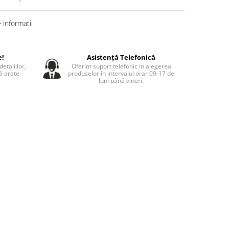
informatii
e!
Asistență Telefonică
etaliilor,
Oferim suport telefonic in alegerea
să arate
produselor în intervalul orar 09-17 de
luni până vineri.