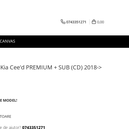
0743351271
0,00
 CANVAS
a Kia Cee'd PREMIUM + SUB (CD) 2018->
DE MODEL!
ATOARE
e de ajutor?
0743351271