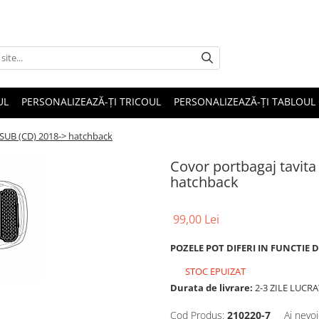
UL
PERSONALIZEAZĂ-ȚI TRICOUL
PERSONALIZEAZĂ-ȚI TABLOUL
 SUB (CD) 2018-> hatchback
Covor portbagaj tavit
hatchback
99,00 Lei
POZELE POT DIFERI IN FUNCTIE 
STOC EPUIZAT
Durata de livrare:
2-3 ZILE LUCR
Cod Produs:
210220-7
Ai nevoi