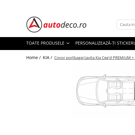
Toate Produsele
STICKERE AUTO
STICKERE MARCI AUTO
TOATE PRODUSELE
PERSONALIZEAZĂ-ȚI STICKER
ALFA ROMEO
Home /
KIA /
AUDI
Covor portbagaj tavita Kia Cee'd PREMIUM +
BMW
CHEVROLET
CITROEN
DACIA
FIAT
FORD
HONDA
HYUNDAI
Distribuie
KIA
pe
Facebook