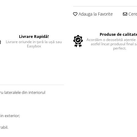
Adauga la Favorite
Cere 
Produse de calitat
Livrare Rapidă!
Acordăm o deosebită ațentie d
Livrare oriunde in țară la ușă sau
astfel încat produsul final 
Easybox
perfect.
 lateralele din interiorul
in exterior;
abil.