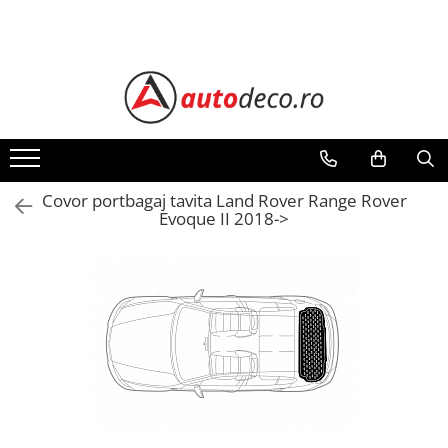
Toate Produsele
STICKERE AUTO
STICKERE MARCI AUTO
ALFA ROMEO
AUDI
Covor portbagaj tavita Land Rover Range Rover
Evoque II 2018->
BMW
CHEVROLET
CITROEN
DACIA
FIAT
FORD
HONDA
HYUNDAI
KIA