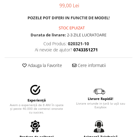
MAZDA
99,00 Lei
MERCEDES
OPEL
POZELE POT DIFERI IN FUNCTIE DE MODEL!
PEUGEOT
STOC EPUIZAT
RENAULT
Durata de livrare:
2-3 ZILE LUCRATOARE
SEAT
Cod Produs:
020321-10
SKODA
Ai nevoie de ajutor?
0743351271
VOLKSWAGEN
VOLVO
Adauga la Favorite
Cere informatii
STICKERE STALPI
STALPI MARCI AUTO
TOP VANZARI
STICKERE PARBRIZ
Livrare Rapidă!
Experiență
Livrare oriunde in țară la ușă sau
Avem o experiență de 8 ANI în spate
Easybox
STICKERE STALPI SI GEAM MIC
și peste 40.000 de comenzi onorate
cu succes.
STICKERE CAMUFLAJ
STICKERE PENTRU FIRME
Produse de calitate!
Asistență Telefonică