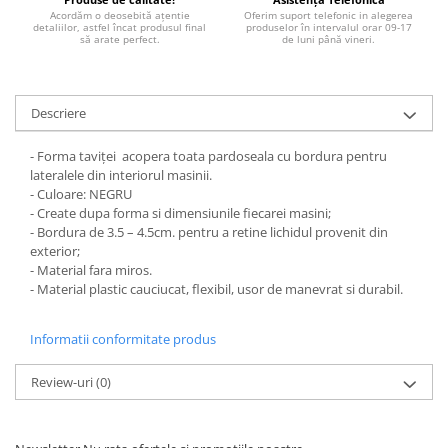
STICKERE MARI
Acordăm o deosebită ațentie
Oferim suport telefonic in alegerea
detaliilor, astfel încat produsul final
produselor în intervalul orar 09-17
STICKERE CAMIOANE
să arate perfect.
de luni până vineri.
DAF
IVECO
Descriere
MAN
MERCEDES CAMIOANE
- Forma taviței acopera toata pardoseala cu bordura pentru
RENAULT CAMIOANE
lateralele din interiorul masinii.
VOLVO CAMIOANE
- Culoare: NEGRU
- Create dupa forma si dimensiunile fiecarei masini;
STICKERE MOTO/ATV
- Bordura de 3.5 – 4.5cm. pentru a retine lichidul provenit din
18+ STICKER
exterior;
- Material fara miros.
4X4/OFF ROAD STICKER
- Material plastic cauciucat, flexibil, usor de manevrat si durabil.
BABY ON BOARD
Informatii conformitate produs
CAR AUDIO
DIVERSE
Review-uri
(0)
DRIFT
LOW STICKERS