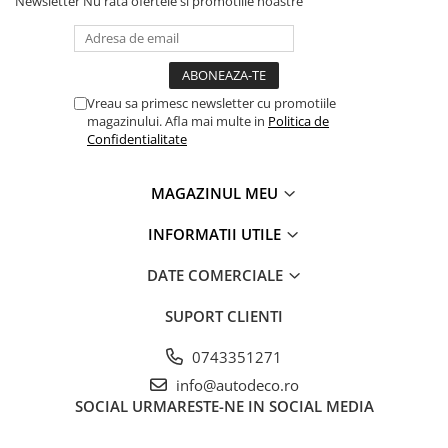
Newsletter
Nu rata ofertele si promotiile noastre
PARASOLARE
PAUL WALKER STICKER
PENTRU FETE
Vreau sa primesc newsletter cu promotiile
PRODUSE IN TRENDING
magazinului. Afla mai multe in
Politica de
Confidentialitate
SETURI STICKERE
STICKERE CAPAC REZERVOR
MAGAZINUL MEU
STICKERE CRĂCIUN
INFORMATII UTILE
STICKERE CU ANIMALE
STICKERE GEAM MIC
DATE COMERCIALE
STICKERE JDM
SUPORT CLIENTI
STICKERE PENTRU CAPOTA
0743351271
STICKERE PENTRU LATERALE
info@autodeco.ro
STICKERE PERSONALIZATE
SOCIAL
URMARESTE-NE IN SOCIAL MEDIA
STICKERE PRAGURI