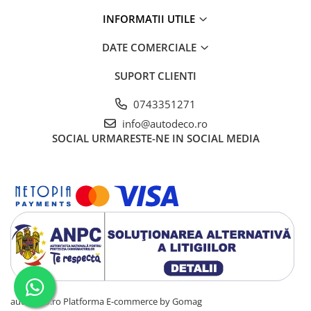
STICKERE PRINTATE
INFORMATII UTILE
STICKERE UTILAJE AGRICOLE
VANATOARE - PESCUIT
DATE COMERCIALE
STICKERE PERSONALIZATE
SUPORT CLIENTI
PRODUSE PERSONALIZATE FIRME
0743351271
CARTI DE VIZITA
info@autodeco.ro
ECHIPAMENT DE LUCRU
SOCIAL
URMARESTE-NE IN SOCIAL MEDIA
PERSONALIZAT
PLACUTE INFORMATIVE
BANNERE PERSONALIZATE
TRICOURI PERSONALIZATE
TRICOURI MĂRCI AUTO
TRICOURI AUDI
TRICOURI BMW
TRICOURI DACIA
TRICOURI FORD
autodeco.ro
Platforma E-commerce by Gomag