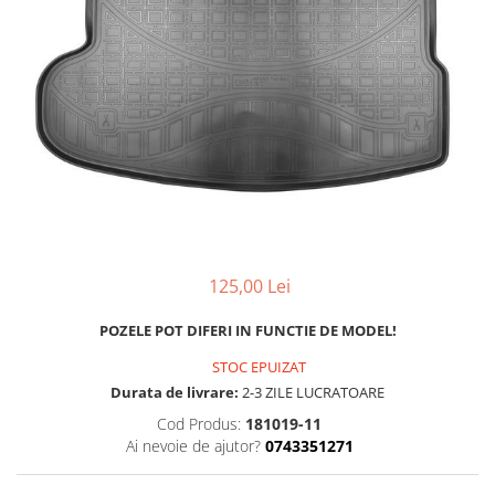
MAZDA
MERCEDES
OPEL
PEUGEOT
RENAULT
SEAT
SKODA
VOLKSWAGEN
VOLVO
STICKERE STALPI
125,00 Lei
STALPI MARCI AUTO
TOP VANZARI
POZELE POT DIFERI IN FUNCTIE DE MODEL!
STICKERE PARBRIZ
STOC EPUIZAT
Durata de livrare:
2-3 ZILE LUCRATOARE
STICKERE STALPI SI GEAM MIC
Cod Produs:
181019-11
STICKERE CAMUFLAJ
Ai nevoie de ajutor?
0743351271
STICKERE PENTRU FIRME