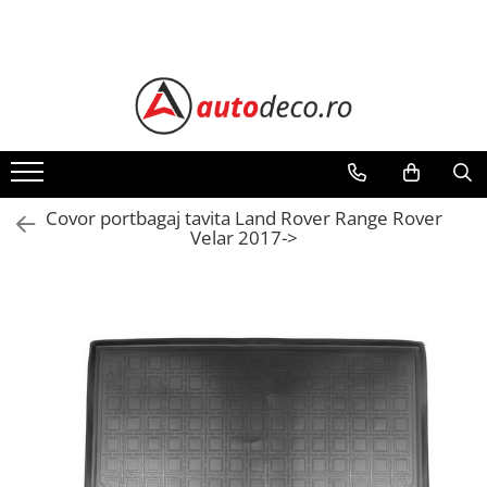
Toate Produsele
STICKERE AUTO
STICKERE MARCI AUTO
ALFA ROMEO
AUDI
Covor portbagaj tavita Land Rover Range Rover
Velar 2017->
BMW
CHEVROLET
CITROEN
DACIA
FIAT
FORD
HONDA
HYUNDAI
KIA