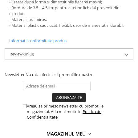
- Create dupa forma si dimensiunile fiecarei masini;
PARASOLARE
- Bordura de 3.5 – 4.5cm. pentru a retine lichidul provenit din
exterior;
PAUL WALKER STICKER
- Material fara miros.
PENTRU FETE
- Material plastic cauciucat, flexibil, usor de manevrat si durabil.
PRODUSE IN TRENDING
Informatii conformitate produs
SETURI STICKERE
STICKERE CAPAC REZERVOR
Review-uri
(0)
STICKERE CRĂCIUN
STICKERE CU ANIMALE
Newsletter
Nu rata ofertele si promotiile noastre
STICKERE GEAM MIC
STICKERE JDM
STICKERE PENTRU CAPOTA
Vreau sa primesc newsletter cu promotiile
STICKERE PENTRU LATERALE
magazinului. Afla mai multe in
Politica de
Confidentialitate
STICKERE PERSONALIZATE
STICKERE PRAGURI
MAGAZINUL MEU