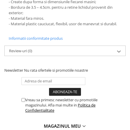
- Create dupa forma si dimensiunile fiecarei masini;
PAUL WALKER STICKER
- Bordura de 3.5 – 4.5cm. pentru a retine lichidul provenit din
exterior;
PENTRU FETE
- Material fara miros.
PRODUSE IN TRENDING
- Material plastic cauciucat, flexibil, usor de manevrat si durabil.
SETURI STICKERE
Informatii conformitate produs
STICKERE CAPAC REZERVOR
STICKERE CRĂCIUN
Review-uri
(0)
STICKERE CU ANIMALE
STICKERE GEAM MIC
Newsletter
Nu rata ofertele si promotiile noastre
STICKERE JDM
STICKERE PENTRU CAPOTA
STICKERE PENTRU LATERALE
Vreau sa primesc newsletter cu promotiile
STICKERE PERSONALIZATE
magazinului. Afla mai multe in
Politica de
Confidentialitate
STICKERE PRAGURI
STICKERE PRINTATE
MAGAZINUL MEU
STICKERE UTILAJE AGRICOLE