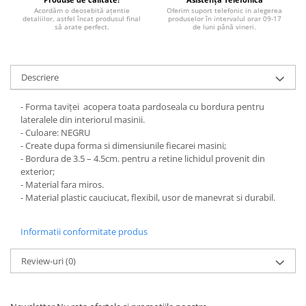
STICKERE MARI
Acordăm o deosebită ațentie
Oferim suport telefonic in alegerea
detaliilor, astfel încat produsul final
produselor în intervalul orar 09-17
STICKERE CAMIOANE
să arate perfect.
de luni până vineri.
DAF
IVECO
Descriere
MAN
MERCEDES CAMIOANE
- Forma taviței acopera toata pardoseala cu bordura pentru
RENAULT CAMIOANE
lateralele din interiorul masinii.
VOLVO CAMIOANE
- Culoare: NEGRU
- Create dupa forma si dimensiunile fiecarei masini;
STICKERE MOTO/ATV
- Bordura de 3.5 – 4.5cm. pentru a retine lichidul provenit din
18+ STICKER
exterior;
- Material fara miros.
4X4/OFF ROAD STICKER
- Material plastic cauciucat, flexibil, usor de manevrat si durabil.
BABY ON BOARD
Informatii conformitate produs
CAR AUDIO
DIVERSE
Review-uri
(0)
DRIFT
LOW STICKERS