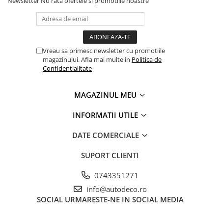
Newsletter
Nu rata ofertele si promotiile noastre
PARASOLARE
PAUL WALKER STICKER
PENTRU FETE
Vreau sa primesc newsletter cu promotiile
PRODUSE IN TRENDING
magazinului. Afla mai multe in
Politica de
Confidentialitate
SETURI STICKERE
STICKERE CAPAC REZERVOR
MAGAZINUL MEU
STICKERE CRĂCIUN
INFORMATII UTILE
STICKERE CU ANIMALE
STICKERE GEAM MIC
DATE COMERCIALE
STICKERE JDM
SUPORT CLIENTI
STICKERE PENTRU CAPOTA
0743351271
STICKERE PENTRU LATERALE
info@autodeco.ro
STICKERE PERSONALIZATE
SOCIAL
URMARESTE-NE IN SOCIAL MEDIA
STICKERE PRAGURI