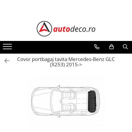
Toate Produsele
STICKERE AUTO
STICKERE MARCI AUTO
ALFA ROMEO
AUDI
Covor portbagaj tavita Mercedes-Benz GLC
(X253) 2015->
BMW
CHEVROLET
CITROEN
DACIA
FIAT
FORD
HONDA
HYUNDAI
KIA