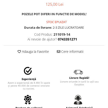
MAZDA
125,00 Lei
MERCEDES
OPEL
POZELE POT DIFERI IN FUNCTIE DE MODEL!
PEUGEOT
STOC EPUIZAT
RENAULT
Durata de livrare:
2-3 ZILE LUCRATOARE
SEAT
Cod Produs:
211019-14
SKODA
Ai nevoie de ajutor?
0743351271
VOLKSWAGEN
VOLVO
Adauga la Favorite
Cere informatii
STICKERE STALPI
STALPI MARCI AUTO
TOP VANZARI
STICKERE PARBRIZ
Livrare Rapidă!
Experiență
Livrare oriunde in țară la ușă sau
Avem o experiență de 8 ANI în spate
Easybox
STICKERE STALPI SI GEAM MIC
și peste 40.000 de comenzi onorate
cu succes.
STICKERE CAMUFLAJ
STICKERE PENTRU FIRME
Produse de calitate!
Asistență Telefonică