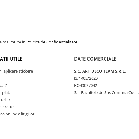
la mai multe in
Politica de Confidentialitate
TII UTILE
DATE COMERCIALE
ni aplicare stickere
S.C. ART DECO TEAM S.R.L.
J3/1403/2020
ar?
RO43027042
 plata
Sat Rachitele de Sus Comuna Cocu,
 retur
de retur
a online a litigiilor