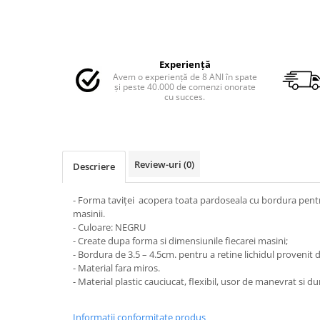
MAZDA
MERCEDES
OPEL
PEUGEOT
Experiență
RENAULT
Avem o experiență de 8 ANI în spate
și peste 40.000 de comenzi onorate
SEAT
cu succes.
SKODA
VOLKSWAGEN
VOLVO
Review-uri
(0)
Descriere
STICKERE STALPI
STALPI MARCI AUTO
- Forma taviței acopera toata pardoseala cu bordura pentru
TOP VANZARI
masinii.
- Culoare: NEGRU
STICKERE PARBRIZ
- Create dupa forma si dimensiunile fiecarei masini;
STICKERE STALPI SI GEAM MIC
- Bordura de 3.5 – 4.5cm. pentru a retine lichidul provenit d
- Material fara miros.
STICKERE CAMUFLAJ
- Material plastic cauciucat, flexibil, usor de manevrat si dur
STICKERE PENTRU FIRME
Informatii conformitate produs