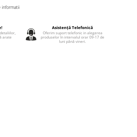
informatii
e!
Asistență Telefonică
etaliilor,
Oferim suport telefonic in alegerea
să arate
produselor în intervalul orar 09-17 de
luni până vineri.