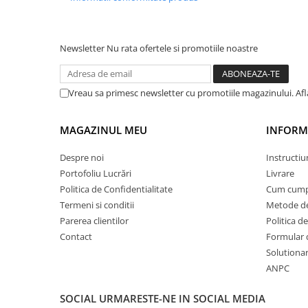
STICKERE MARI
STICKERE CAMIOANE
DAF
Newsletter
Nu rata ofertele si promotiile noastre
IVECO
MAN
Vreau sa primesc newsletter cu promotiile magazinului. Af
MERCEDES CAMIOANE
RENAULT CAMIOANE
MAGAZINUL MEU
INFORMA
VOLVO CAMIOANE
STICKERE MOTO/ATV
Despre noi
Instructiu
18+ STICKER
Portofoliu Lucrări
Livrare
Politica de Confidentialitate
Cum cump
4X4/OFF ROAD STICKER
Termeni si conditii
Metode de
BABY ON BOARD
Parerea clientilor
Politica de
CAR AUDIO
Contact
Formular 
Solutionare
DIVERSE
ANPC
DRIFT
SOCIAL
URMARESTE-NE IN SOCIAL MEDIA
LOW STICKERS