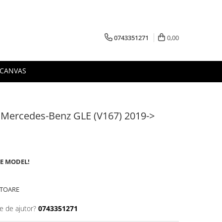
0743351271
0,00
 CANVAS
a Mercedes-Benz GLE (V167) 2019->
DE MODEL!
ATOARE
e de ajutor?
0743351271