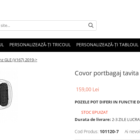
UL
PERSONALIZEAZĂ-ȚI TRICOUL
PERSONALIZEAZĂ-ȚI TABLOUL
nz GLE (V167) 2019->
Covor portbagaj tavit
159,00 Lei
POZELE POT DIFERI IN FUNCTIE 
STOC EPUIZAT
Durata de livrare:
2-3 ZILE LUCR
Cod Produs:
101120-7
Ai nevoi