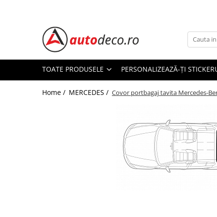
Toate Produsele
STICKERE AUTO
STICKERE MARCI AUTO
TOATE PRODUSELE
PERSONALIZEAZĂ-ȚI STICKER
ALFA ROMEO
Home /
MERCEDES /
AUDI
Covor portbagaj tavita Mercedes-Be
BMW
CHEVROLET
CITROEN
DACIA
FIAT
FORD
HONDA
HYUNDAI
Distribuie
KIA
pe
Facebook