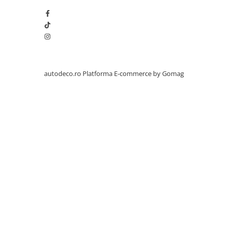
PARASOLARE
PAUL WALKER STICKER
PENTRU FETE
PRODUSE IN TRENDING
SETURI STICKERE
autodeco.ro
Platforma E-commerce by Gomag
STICKERE CAPAC REZERVOR
STICKERE CRĂCIUN
STICKERE CU ANIMALE
STICKERE GEAM MIC
STICKERE JDM
STICKERE PENTRU CAPOTA
STICKERE PENTRU LATERALE
STICKERE PERSONALIZATE
STICKERE PRAGURI