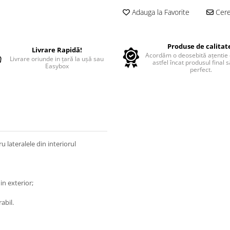
Adauga la Favorite
Cere 
Produse de calitat
Livrare Rapidă!
Acordăm o deosebită ațentie d
Livrare oriunde in țară la ușă sau
astfel încat produsul final 
Easybox
perfect.
 lateralele din interiorul
in exterior;
abil.