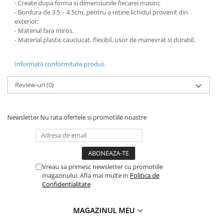
- Create dupa forma si dimensiunile fiecarei masini;
PAUL WALKER STICKER
- Bordura de 3.5 – 4.5cm. pentru a retine lichidul provenit din
exterior;
PENTRU FETE
- Material fara miros.
PRODUSE IN TRENDING
- Material plastic cauciucat, flexibil, usor de manevrat si durabil.
SETURI STICKERE
Informatii conformitate produs
STICKERE CAPAC REZERVOR
STICKERE CRĂCIUN
Review-uri
(0)
STICKERE CU ANIMALE
STICKERE GEAM MIC
Newsletter
Nu rata ofertele si promotiile noastre
STICKERE JDM
STICKERE PENTRU CAPOTA
STICKERE PENTRU LATERALE
Vreau sa primesc newsletter cu promotiile
STICKERE PERSONALIZATE
magazinului. Afla mai multe in
Politica de
Confidentialitate
STICKERE PRAGURI
STICKERE PRINTATE
MAGAZINUL MEU
STICKERE UTILAJE AGRICOLE