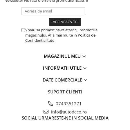
Newsletter
Nu rata ofertele si promotiile noastre
PAUL WALKER STICKER
PENTRU FETE
PRODUSE IN TRENDING
Vreau sa primesc newsletter cu promotiile
SETURI STICKERE
magazinului. Afla mai multe in
Politica de
STICKERE CAPAC REZERVOR
Confidentialitate
STICKERE CRĂCIUN
MAGAZINUL MEU
STICKERE CU ANIMALE
STICKERE GEAM MIC
INFORMATII UTILE
STICKERE JDM
DATE COMERCIALE
STICKERE PENTRU CAPOTA
SUPORT CLIENTI
STICKERE PENTRU LATERALE
STICKERE PERSONALIZATE
0743351271
info@autodeco.ro
STICKERE PRAGURI
SOCIAL
URMARESTE-NE IN SOCIAL MEDIA
STICKERE PRINTATE
STICKERE UTILAJE AGRICOLE