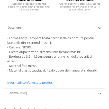
TRICOURI PESCUIT/VANATOARE
Acordăm o deosebită ațentie
Oferim suport telefonic in alegerea
DAF
detaliilor, astfel încat produsul final
produselor în intervalul orar 09-17
să arate perfect.
de luni până vineri.
TRICOURI SOFERI SI SOFERITE
IVECO
MAN
MERCEDES CAMIOANE
Descriere
RENAULT CAMIOANE
- Forma taviței acopera toata pardoseala cu bordura pentru
VOLVO CAMIOANE
lateralele din interiorul masinii.
STICKERE MOTO/ATV
- Culoare: NEGRU
- Create dupa forma si dimensiunile fiecarei masini;
18+ STICKER
- Bordura de 3.5 – 4.5cm. pentru a retine lichidul provenit din
4X4/OFF ROAD STICKER
exterior;
- Material fara miros.
BABY ON BOARD
- Material plastic cauciucat, flexibil, usor de manevrat si durabil.
CAR AUDIO
DIVERSE
Informatii conformitate produs
DRIFT
Review-uri
(0)
LOW STICKERS
PARASOLARE