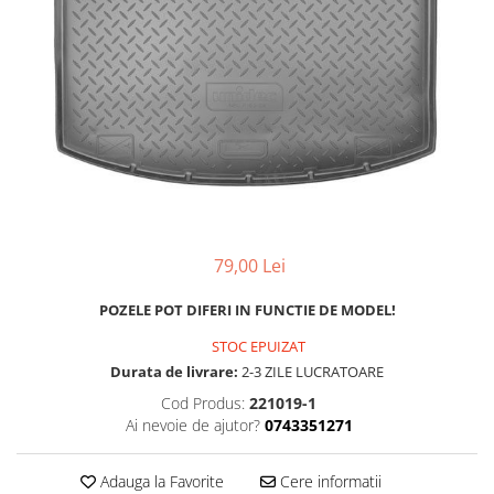
MAZDA
MERCEDES
OPEL
PEUGEOT
RENAULT
SEAT
SKODA
VOLKSWAGEN
VOLVO
STICKERE STALPI
79,00 Lei
STALPI MARCI AUTO
POZELE POT DIFERI IN FUNCTIE DE MODEL!
TOP VANZARI
STOC EPUIZAT
STICKERE PARBRIZ
Durata de livrare:
2-3 ZILE LUCRATOARE
STICKERE STALPI SI GEAM MIC
Cod Produs:
221019-1
Ai nevoie de ajutor?
0743351271
STICKERE CAMUFLAJ
STICKERE PENTRU FIRME
Adauga la Favorite
Cere informatii