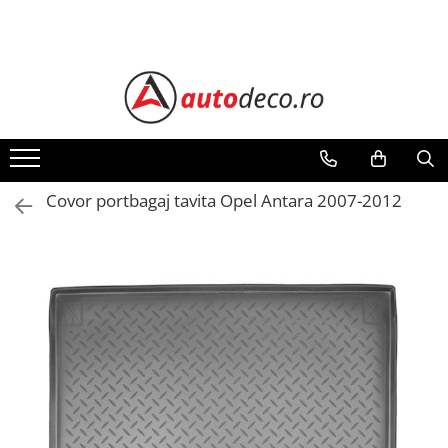
Toate Produsele
STICKERE AUTO
STICKERE MARCI AUTO
ALFA ROMEO
AUDI
Covor portbagaj tavita Opel Antara 2007-2012
BMW
CHEVROLET
CITROEN
DACIA
FIAT
FORD
HONDA
HYUNDAI
KIA