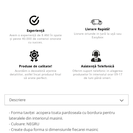
STICKERE MARI
STICKERE CAMIOANE
DAF
IVECO
Livrare Rapidă!
Experiență
MAN
Livrare oriunde in țară la ușă sau
Avem o experiență de 8 ANI în spate
Easybox
și peste 40.000 de comenzi onorate
MERCEDES CAMIOANE
cu succes.
RENAULT CAMIOANE
VOLVO CAMIOANE
STICKERE MOTO/ATV
Produse de calitate!
Asistență Telefonică
Acordăm o deosebită ațentie
Oferim suport telefonic in alegerea
18+ STICKER
detaliilor, astfel încat produsul final
produselor în intervalul orar 09-17
să arate perfect.
de luni până vineri.
4X4/OFF ROAD STICKER
BABY ON BOARD
Descriere
CAR AUDIO
DIVERSE
- Forma taviței acopera toata pardoseala cu bordura pentru
lateralele din interiorul masinii.
DRIFT
- Culoare: NEGRU
LOW STICKERS
- Create dupa forma si dimensiunile fiecarei masini;