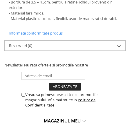
- Bordura de 3.5 – 4.5cm. pentru a retine lichidul provenit din
PARASOLARE
exterior;
- Material fara miros.
PAUL WALKER STICKER
- Material plastic cauciucat, flexibil, usor de manevrat si durabil.
PENTRU FETE
PRODUSE IN TRENDING
Informatii conformitate produs
SETURI STICKERE
Review-uri
(0)
STICKERE CAPAC REZERVOR
STICKERE CRĂCIUN
Newsletter
Nu rata ofertele si promotiile noastre
STICKERE CU ANIMALE
STICKERE GEAM MIC
STICKERE JDM
Vreau sa primesc newsletter cu promotiile
STICKERE PENTRU CAPOTA
magazinului. Afla mai multe in
Politica de
STICKERE PENTRU LATERALE
Confidentialitate
STICKERE PERSONALIZATE
MAGAZINUL MEU
STICKERE PRAGURI