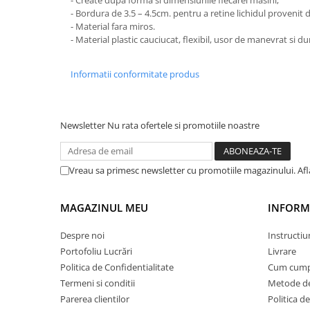
STICKERE MARI
- Create dupa forma si dimensiunile fiecarei masini;
- Bordura de 3.5 – 4.5cm. pentru a retine lichidul provenit d
STICKERE CAMIOANE
- Material fara miros.
- Material plastic cauciucat, flexibil, usor de manevrat si dur
DAF
IVECO
Informatii conformitate produs
MAN
MERCEDES CAMIOANE
RENAULT CAMIOANE
Newsletter
Nu rata ofertele si promotiile noastre
VOLVO CAMIOANE
STICKERE MOTO/ATV
Vreau sa primesc newsletter cu promotiile magazinului. Af
18+ STICKER
4X4/OFF ROAD STICKER
MAGAZINUL MEU
INFORMA
BABY ON BOARD
Despre noi
Instructiu
CAR AUDIO
Portofoliu Lucrări
Livrare
DIVERSE
Politica de Confidentialitate
Cum cump
DRIFT
Termeni si conditii
Metode de
Parerea clientilor
Politica de
LOW STICKERS