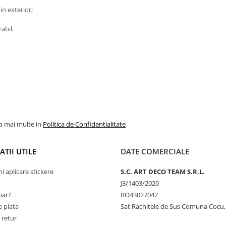
in exterior;
abil.
la mai multe in
Politica de Confidentialitate
TII UTILE
DATE COMERCIALE
ni aplicare stickere
S.C. ART DECO TEAM S.R.L.
J3/1403/2020
ar?
RO43027042
 plata
Sat Rachitele de Sus Comuna Cocu,
 retur