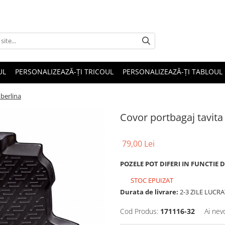
UL
PERSONALIZEAZĂ-ȚI TRICOUL
PERSONALIZEAZĂ-ȚI TABLOUL
 berlina
Covor portbagaj tavita
79,00 Lei
POZELE POT DIFERI IN FUNCTIE 
STOC EPUIZAT
Durata de livrare:
2-3 ZILE LUCR
Cod Produs:
171116-32
Ai nev