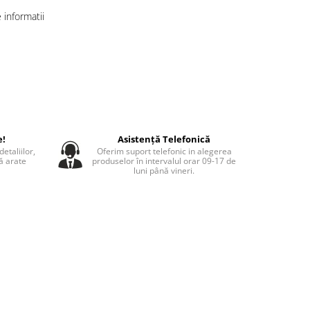
informatii
e!
Asistență Telefonică
etaliilor,
Oferim suport telefonic in alegerea
să arate
produselor în intervalul orar 09-17 de
luni până vineri.