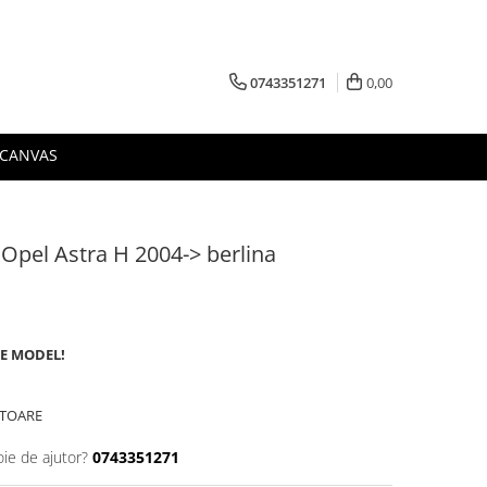
0743351271
0,00
 CANVAS
 Opel Astra H 2004-> berlina
DE MODEL!
ATOARE
oie de ajutor?
0743351271