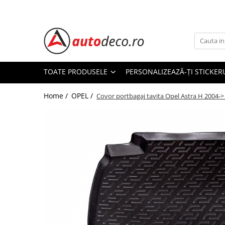
Toate Produsele
STICKERE AUTO
STICKERE MARCI AUTO
TOATE PRODUSELE
PERSONALIZEAZĂ-ȚI STICKER
ALFA ROMEO
Home /
OPEL /
AUDI
Covor portbagaj tavita Opel Astra H 2004->
BMW
CHEVROLET
CITROEN
DACIA
FIAT
FORD
HONDA
HYUNDAI
KIA