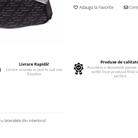
Adauga la Favorite
Cere 
Produse de calitat
Livrare Rapidă!
Acordăm o deosebită ațentie d
Livrare oriunde in țară la ușă sau
astfel încat produsul final 
Easybox
perfect.
 lateralele din interiorul