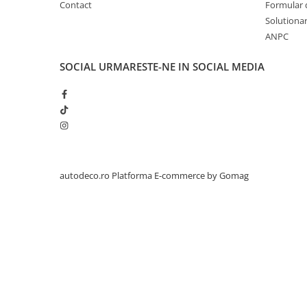
Contact
Formular 
PARASOLARE
Solutionare
PAUL WALKER STICKER
ANPC
PENTRU FETE
SOCIAL
URMARESTE-NE IN SOCIAL MEDIA
PRODUSE IN TRENDING
SETURI STICKERE
STICKERE CAPAC REZERVOR
STICKERE CRĂCIUN
STICKERE CU ANIMALE
autodeco.ro
Platforma E-commerce by Gomag
STICKERE GEAM MIC
STICKERE JDM
STICKERE PENTRU CAPOTA
STICKERE PENTRU LATERALE
STICKERE PERSONALIZATE
STICKERE PRAGURI