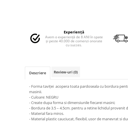
MAZDA
MERCEDES
OPEL
PEUGEOT
RENAULT
Experiență
Avem o experiență de 8 ANI în spate
SEAT
și peste 40.000 de comenzi onorate
cu succes.
SKODA
VOLKSWAGEN
VOLVO
STICKERE STALPI
Review-uri
(0)
Descriere
STALPI MARCI AUTO
TOP VANZARI
- Forma taviței acopera toata pardoseala cu bordura pentru
masinii.
STICKERE PARBRIZ
- Culoare: NEGRU
STICKERE STALPI SI GEAM MIC
- Create dupa forma si dimensiunile fiecarei masini;
- Bordura de 3.5 – 4.5cm. pentru a retine lichidul provenit d
STICKERE CAMUFLAJ
- Material fara miros.
- Material plastic cauciucat, flexibil, usor de manevrat si dur
STICKERE PENTRU FIRME