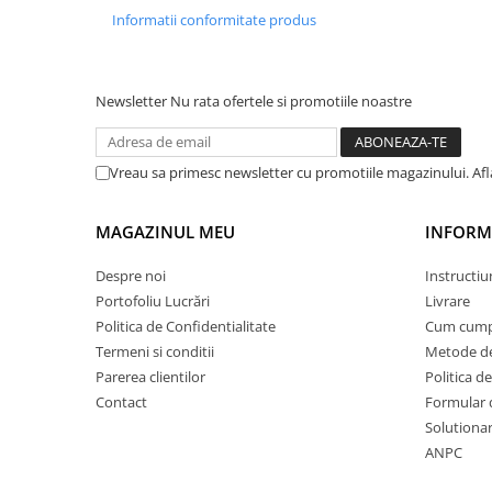
STICKERE MARI
Informatii conformitate produs
STICKERE CAMIOANE
DAF
IVECO
Newsletter
Nu rata ofertele si promotiile noastre
MAN
MERCEDES CAMIOANE
Vreau sa primesc newsletter cu promotiile magazinului. Af
RENAULT CAMIOANE
VOLVO CAMIOANE
MAGAZINUL MEU
INFORMA
STICKERE MOTO/ATV
18+ STICKER
Despre noi
Instructiu
Portofoliu Lucrări
Livrare
4X4/OFF ROAD STICKER
Politica de Confidentialitate
Cum cump
BABY ON BOARD
Termeni si conditii
Metode de
CAR AUDIO
Parerea clientilor
Politica de
Contact
Formular 
DIVERSE
Solutionare
DRIFT
ANPC
LOW STICKERS