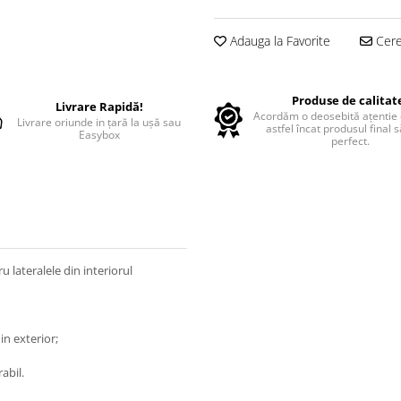
Adauga la Favorite
Cere 
Produse de calitat
Livrare Rapidă!
Acordăm o deosebită ațentie d
Livrare oriunde in țară la ușă sau
astfel încat produsul final 
Easybox
perfect.
 lateralele din interiorul
in exterior;
abil.