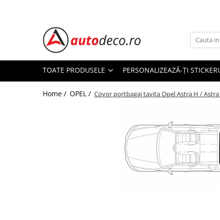
Toate Produsele
STICKERE AUTO
STICKERE MARCI AUTO
TOATE PRODUSELE
PERSONALIZEAZĂ-ȚI STICKER
ALFA ROMEO
Home /
OPEL /
AUDI
Covor portbagaj tavita Opel Astra H / Astra
BMW
CHEVROLET
CITROEN
DACIA
FIAT
FORD
HONDA
HYUNDAI
Distribuie
KIA
pe
Facebook