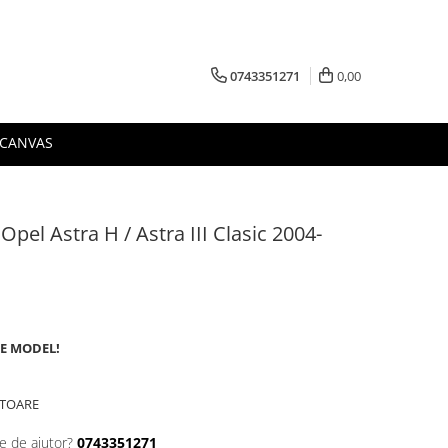
0743351271
0,00
 CANVAS
Opel Astra H / Astra III Clasic 2004-
DE MODEL!
ATOARE
e de ajutor?
0743351271