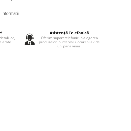
informatii
e!
Asistență Telefonică
etaliilor,
Oferim suport telefonic in alegerea
să arate
produselor în intervalul orar 09-17 de
luni până vineri.