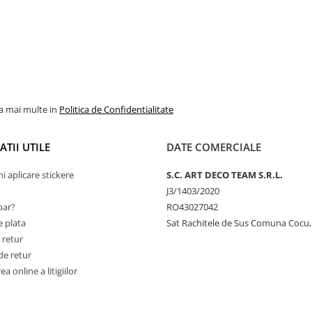
la mai multe in
Politica de Confidentialitate
TII UTILE
DATE COMERCIALE
ni aplicare stickere
S.C. ART DECO TEAM S.R.L.
J3/1403/2020
ar?
RO43027042
 plata
Sat Rachitele de Sus Comuna Cocu,
 retur
de retur
a online a litigiilor