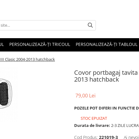
UL
PERSONALIZEAZĂ-ȚI TRICOUL
PERSONALIZEAZĂ-ȚI TABLOUL
 III Clasic 2004-2013 hatchback
Covor portbagaj tavita 
2013 hatchback
79,00 Lei
POZELE POT DIFERI IN FUNCTIE 
STOC EPUIZAT
Durata de livrare:
2-3 ZILE LUCR
Cod Produs:
221019-3
Ai nevoi