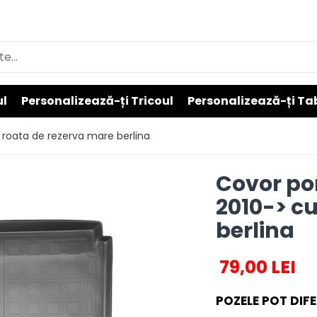
ul
Personalizează-ți Tricoul
Personalizează-ți Ta
 roata de rezerva mare berlina
Covor por
2010-> c
berlina
79,00 LEI
POZELE POT DIFE