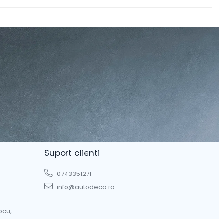
Suport clienti
0743351271
info@autodeco.ro
ocu,