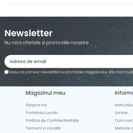
PARASOLARE
PAUL WALKER STICKER
PENTRU FETE
Newsletter
PRODUSE IN TRENDING
Nu rata ofertele si promotiile noastre
SETURI STICKERE
STICKERE CAPAC REZERVOR
STICKERE CRĂCIUN
STICKERE CU ANIMALE
Vreau sa primesc newsletter cu promotiile magazinului. Afla mai mult
STICKERE GEAM MIC
STICKERE JDM
Magazinul meu
Informa
STICKERE PENTRU CAPOTA
Despre noi
Instructiu
STICKERE PENTRU LATERALE
Portofoliu Lucrări
Livrare
STICKERE PERSONALIZATE
Politica de Confidentialitate
Cum cum
STICKERE PRAGURI
Termeni si conditii
Metode d