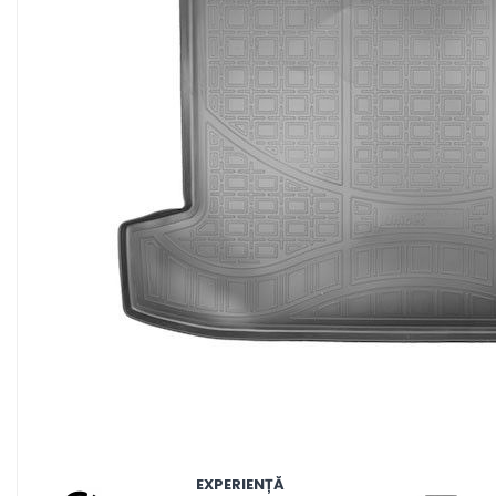
MAZDA
MERCEDES
OPEL
PEUGEOT
RENAULT
SEAT
SKODA
VOLKSWAGEN
VOLVO
STICKERE STALPI
STALPI MARCI AUTO
TOP VANZARI
STICKERE PARBRIZ
STICKERE STALPI SI GEAM MIC
STICKERE CAMUFLAJ
Distribuie
STICKERE PENTRU FIRME
pe
EXPERIENȚĂ