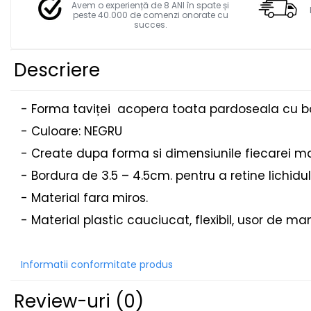
Facebook
STICKERE MARI
Avem o experiență de 8 ANI în spate și
peste 40.000 de comenzi onorate cu
STICKERE CAMIOANE
succes.
DAF
IVECO
Descriere
MAN
MERCEDES CAMIOANE
- Forma taviței acopera toata pardoseala cu bord
RENAULT CAMIOANE
- Culoare: NEGRU
VOLVO CAMIOANE
STICKERE MOTO/ATV
- Create dupa forma si dimensiunile fiecarei ma
18+ STICKER
- Bordura de 3.5 – 4.5cm. pentru a retine lichidul
4X4/OFF ROAD STICKER
- Material fara miros.
BABY ON BOARD
- Material plastic cauciucat, flexibil, usor de man
CAR AUDIO
DIVERSE
Informatii conformitate produs
DRIFT
Review-uri
(0)
LOW STICKERS