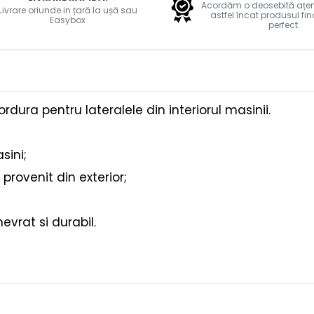
Acordăm o deosebită ațenti
Livrare oriunde in țară la ușă sau
astfel încat produsul fin
Easybox
perfect.
ura pentru lateralele din interiorul masinii.
sini;
 provenit din exterior;
evrat si durabil.