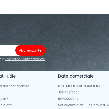
e in
Politica de Confidentialitate
tii utile
Date comerciale
ni aplicare stickere
S.C. ART DECO TEAM S.R.L.
J3/1403/2020
par?
RO43027042
e plata
Sat Rachitele de Sus Comuna C