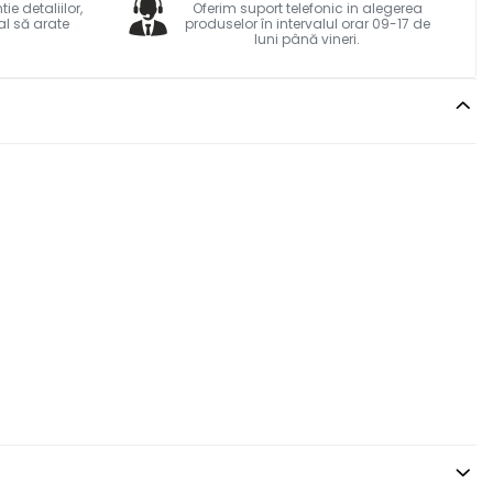
e detaliilor,
Oferim suport telefonic in alegerea
al să arate
produselor în intervalul orar 09-17 de
luni până vineri.