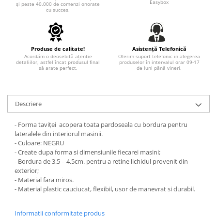
STICKERE MARI
Easybox
și peste 40.000 de comenzi onorate
cu succes.
STICKERE CAMIOANE
DAF
IVECO
Produse de calitate!
Asistență Telefonică
MAN
Acordăm o deosebită ațentie
Oferim suport telefonic in alegerea
detaliilor, astfel încat produsul final
produselor în intervalul orar 09-17
MERCEDES CAMIOANE
să arate perfect.
de luni până vineri.
RENAULT CAMIOANE
VOLVO CAMIOANE
Descriere
STICKERE MOTO/ATV
18+ STICKER
- Forma taviței acopera toata pardoseala cu bordura pentru
lateralele din interiorul masinii.
4X4/OFF ROAD STICKER
- Culoare: NEGRU
BABY ON BOARD
- Create dupa forma si dimensiunile fiecarei masini;
- Bordura de 3.5 – 4.5cm. pentru a retine lichidul provenit din
CAR AUDIO
exterior;
- Material fara miros.
DIVERSE
- Material plastic cauciucat, flexibil, usor de manevrat si durabil.
DRIFT
LOW STICKERS
Informatii conformitate produs