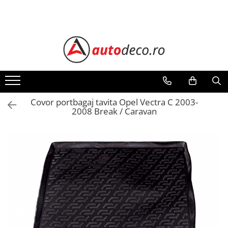
Toate Produsele
STICKERE AUTO
STICKERE MARCI AUTO
ALFA ROMEO
AUDI
Covor portbagaj tavita Opel Vectra C 2003-
2008 Break / Caravan
BMW
CHEVROLET
CITROEN
DACIA
FIAT
FORD
HONDA
HYUNDAI
KIA