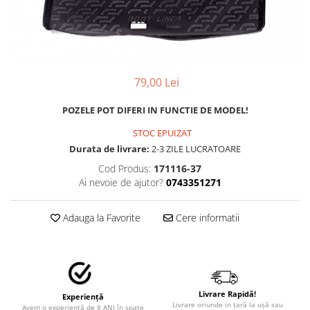
MAZDA
MERCEDES
OPEL
PEUGEOT
RENAULT
79,00 Lei
SEAT
SKODA
POZELE POT DIFERI IN FUNCTIE DE MODEL!
VOLKSWAGEN
STOC EPUIZAT
VOLVO
Durata de livrare:
2-3 ZILE LUCRATOARE
STICKERE STALPI
Cod Produs:
171116-37
Ai nevoie de ajutor?
0743351271
STALPI MARCI AUTO
TOP VANZARI
Adauga la Favorite
Cere informatii
STICKERE PARBRIZ
STICKERE STALPI SI GEAM MIC
STICKERE CAMUFLAJ
STICKERE PENTRU FIRME
Livrare Rapidă!
Experiență
Livrare oriunde in țară la ușă sau
Avem o experiență de 8 ANI în spate