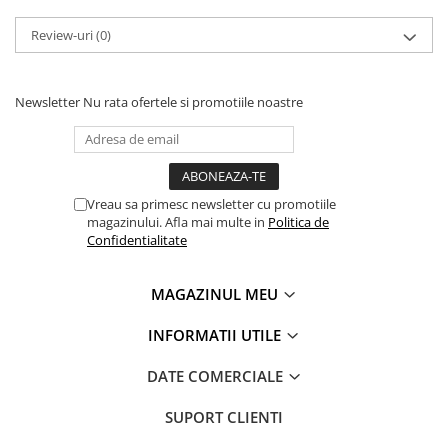
PARASOLARE
Review-uri
(0)
PAUL WALKER STICKER
PENTRU FETE
Newsletter
Nu rata ofertele si promotiile noastre
PRODUSE IN TRENDING
SETURI STICKERE
STICKERE CAPAC REZERVOR
Vreau sa primesc newsletter cu promotiile
STICKERE CRĂCIUN
magazinului. Afla mai multe in
Politica de
STICKERE CU ANIMALE
Confidentialitate
STICKERE GEAM MIC
MAGAZINUL MEU
STICKERE JDM
STICKERE PENTRU CAPOTA
INFORMATII UTILE
STICKERE PENTRU LATERALE
DATE COMERCIALE
STICKERE PERSONALIZATE
SUPORT CLIENTI
STICKERE PRAGURI