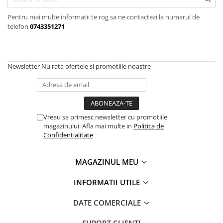
OPEL
PENTRU PASIONATII AUTO
Pentru mai multe informatii te rog sa ne contactezi la numarul de
PEUGEOT
TRICOURI AMUZANTE
telefon
0743351271
RENAULT
TRICOURI ANIVERSARE
SEAT
TRICOURI CU MESAJE
SKODA
Newsletter
Nu rata ofertele si promotiile noastre
TRICOURI CU PROFESII
VOLKSWAGEN
TRICOURI CUPLURI/TINERI
VOLVO
CASATORITI
STICKERE STALPI
TRICOURI DAMA
STALPI MARCI AUTO
Vreau sa primesc newsletter cu promotiile
magazinului. Afla mai multe in
Politica de
TRICOURI IUBITORI DE CAINI
TOP VANZARI
Confidentialitate
TRICOURI IUBITORI DE PISICI
STICKERE PARBRIZ
TRICOURI JDM
STICKERE STALPI SI GEAM MIC
MAGAZINUL MEU
TRICOURI MOTO/ATV
STICKERE CAMUFLAJ
INFORMATII UTILE
TRICOURI OFF ROAD/4X4
STICKERE PENTRU FIRME
DATE COMERCIALE
TRICOURI PENTRU SOFERI DE
STICKERE MARI
CAMION
STICKERE CAMIOANE
SUPORT CLIENTI